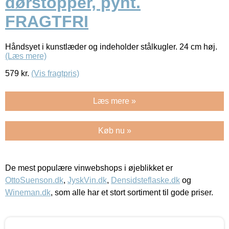
dørstopper, pynt.
FRAGTFRI
Håndsyet i kunstlæder og indeholder stålkugler. 24 cm høj.
(Læs mere)
579
kr.
(Vis fragtpris)
Læs mere »
Køb nu »
De mest populære vinwebshops i øjeblikket er
OttoSuenson.dk
,
JyskVin.dk
,
Densidsteflaske.dk
og
Wineman.dk
, som alle har et stort sortiment til gode priser.