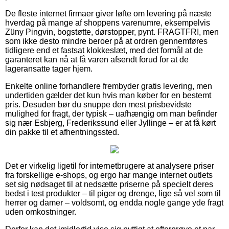
De fleste internet firmaer giver løfte om levering på næste
hverdag på mange af shoppens varenumre, eksempelvis
Züny Pingvin, bogstøtte, dørstopper, pynt. FRAGTFRI, men
som ikke desto mindre beroer på at ordren gennemføres
tidligere end et fastsat klokkeslæt, med det formål at de
garanteret kan nå at få varen afsendt forud for at de
lageransatte tager hjem.
Enkelte online forhandlere frembyder gratis levering, men
undertiden gælder det kun hvis man køber for en bestemt
pris. Desuden bør du snuppe den mest prisbevidste
mulighed for fragt, der typisk – uafhængig om man befinder
sig nær Esbjerg, Frederikssund eller Jyllinge – er at få kørt
din pakke til et afhentningssted.
Det er virkelig ligetil for internetbrugere at analysere priser
fra forskellige e-shops, og ergo har mange internet outlets
set sig nødsaget til at nedsætte priserne på specielt deres
bedst i test produkter – til piger og drenge, lige så vel som til
herrer og damer – voldsomt, og endda nogle gange yde fragt
uden omkostninger.