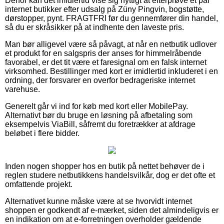
Derfor kan det imidlertid vise sig nyttigt at efterprøve et par
internet butikker efter udsalg på Züny Pingvin, bogstøtte,
dørstopper, pynt. FRAGTFRI før du gennemfører din handel,
så du er skråsikker på at indhente den laveste pris.
Man bør alligevel være så påvagt, at når en netbutik udlover
et produkt for en salgspris der anses for himmelråbende
favorabel, er det tit være et faresignal om en falsk internet
virksomhed. Bestillinger med kort er imidlertid inkluderet i en
ordning, der forsvarer en overfor bedrageriske internet
varehuse.
Generelt går vi ind for køb med kort eller MobilePay.
Alternativt bør du bruge en løsning på afbetaling som
eksempelvis ViaBill, såfremt du foretrækker at afdrage
beløbet i flere bidder.
Inden nogen shopper hos en butik på nettet behøver de i
reglen studere netbutikkens handelsvilkår, dog er det ofte et
omfattende projekt.
Alternativet kunne måske være at se hvorvidt internet
shoppen er godkendt af e-mærket, siden det almindeligvis er
en indikation om at e-forretningen overholder gældende