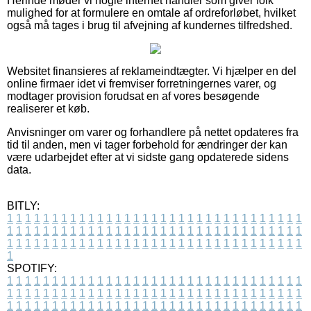
Herinde møder vi nogle internet handler som giver folk
mulighed for at formulere en omtale af ordreforløbet, hvilket
også må tages i brug til afvejning af kundernes tilfredshed.
Websitet finansieres af reklameindtægter. Vi hjælper en del
online firmaer idet vi fremviser forretningernes varer, og
modtager provision forudsat en af vores besøgende
realiserer et køb.
Anvisninger om varer og forhandlere på nettet opdateres fra
tid til anden, men vi tager forbehold for ændringer der kan
være udarbejdet efter at vi sidste gang opdaterede sidens
data.
BITLY:
1
1
1
1
1
1
1
1
1
1
1
1
1
1
1
1
1
1
1
1
1
1
1
1
1
1
1
1
1
1
1
1
1
1
1
1
1
1
1
1
1
1
1
1
1
1
1
1
1
1
1
1
1
1
1
1
1
1
1
1
1
1
1
1
1
1
1
1
1
1
1
1
1
1
1
1
1
1
1
1
1
1
1
1
1
1
1
1
1
1
1
1
1
1
1
1
1
1
1
1
SPOTIFY:
1
1
1
1
1
1
1
1
1
1
1
1
1
1
1
1
1
1
1
1
1
1
1
1
1
1
1
1
1
1
1
1
1
1
1
1
1
1
1
1
1
1
1
1
1
1
1
1
1
1
1
1
1
1
1
1
1
1
1
1
1
1
1
1
1
1
1
1
1
1
1
1
1
1
1
1
1
1
1
1
1
1
1
1
1
1
1
1
1
1
1
1
1
1
1
1
1
1
1