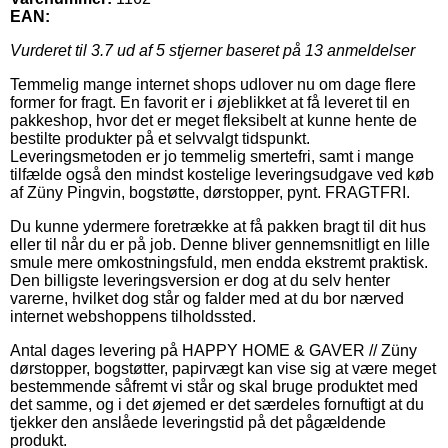
EAN:
Vurderet til
3.7
ud af 5 stjerner baseret på
13
anmeldelser
Temmelig mange internet shops udlover nu om dage flere
former for fragt. En favorit er i øjeblikket at få leveret til en
pakkeshop, hvor det er meget fleksibelt at kunne hente de
bestilte produkter på et selvvalgt tidspunkt.
Leveringsmetoden er jo temmelig smertefri, samt i mange
tilfælde også den mindst kostelige leveringsudgave ved køb
af Züny Pingvin, bogstøtte, dørstopper, pynt. FRAGTFRI.
Du kunne ydermere foretrække at få pakken bragt til dit hus
eller til når du er på job. Denne bliver gennemsnitligt en lille
smule mere omkostningsfuld, men endda ekstremt praktisk.
Den billigste leveringsversion er dog at du selv henter
varerne, hvilket dog står og falder med at du bor nærved
internet webshoppens tilholdssted.
Antal dages levering på HAPPY HOME & GAVER // Züny
dørstopper, bogstøtter, papirvægt kan vise sig at være meget
bestemmende såfremt vi står og skal bruge produktet med
det samme, og i det øjemed er det særdeles fornuftigt at du
tjekker den anslåede leveringstid på det pågældende
produkt.