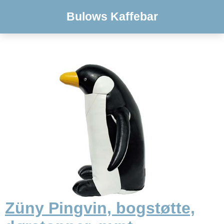
Bulows Kaffebar
Züny Pingvin, bogstøtte,