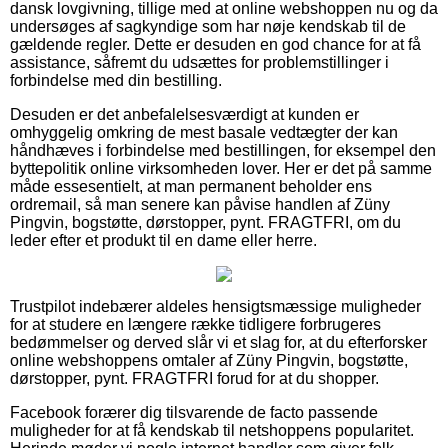
dansk lovgivning, tillige med at online webshoppen nu og da
undersøges af sagkyndige som har nøje kendskab til de
gældende regler. Dette er desuden en god chance for at få
assistance, såfremt du udsættes for problemstillinger i
forbindelse med din bestilling.
Desuden er det anbefalelsesværdigt at kunden er
omhyggelig omkring de mest basale vedtægter der kan
håndhæves i forbindelse med bestillingen, for eksempel den
byttepolitik online virksomheden lover. Her er det på samme
måde essesentielt, at man permanent beholder ens
ordremail, så man senere kan påvise handlen af Züny
Pingvin, bogstøtte, dørstopper, pynt. FRAGTFRI, om du
leder efter et produkt til en dame eller herre.
Trustpilot indebærer aldeles hensigtsmæssige muligheder
for at studere en længere række tidligere forbrugeres
bedømmelser og derved slår vi et slag for, at du efterforsker
online webshoppens omtaler af Züny Pingvin, bogstøtte,
dørstopper, pynt. FRAGTFRI forud for at du shopper.
Facebook forærer dig tilsvarende de facto passende
muligheder for at få kendskab til netshoppens popularitet.