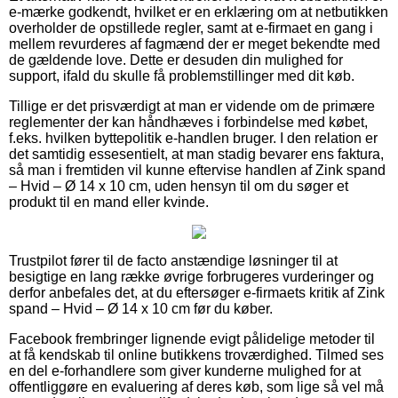
e-mærke godkendt, hvilket er en erklæring om at netbutikken
overholder de opstillede regler, samt at e-firmaet en gang i
mellem revurderes af fagmænd der er meget bekendte med
de gældende love. Dette er desuden din mulighed for
support, ifald du skulle få problemstillinger med dit køb.
Tillige er det prisværdigt at man er vidende om de primære
reglementer der kan håndhæves i forbindelse med købet,
f.eks. hvilken byttepolitik e-handlen bruger. I den relation er
det samtidig essesentielt, at man stadig bevarer ens faktura,
så man i fremtiden vil kunne eftervise handlen af Zink spand
– Hvid – Ø 14 x 10 cm, uden hensyn til om du søger et
produkt til en mand eller kvinde.
Trustpilot fører til de facto anstændige løsninger til at
besigtige en lang række øvrige forbrugeres vurderinger og
derfor anbefales det, at du eftersøger e-firmaets kritik af Zink
spand – Hvid – Ø 14 x 10 cm før du køber.
Facebook frembringer lignende evigt pålidelige metoder til
at få kendskab til online butikkens troværdighed. Tilmed ses
en del e-forhandlere som giver kunderne mulighed for at
offentliggøre en evaluering af deres køb, som lige så vel må