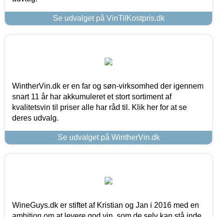
Se udvalget på VinTilKostpris.dk
WintherVin.dk er en far og søn-virksomhed der igennem
snart 11 år har akkumuleret et stort sortiment af
kvalitetsvin til priser alle har råd til. Klik her for at se
deres udvalg.
Se udvalget på WintherVin.dk
WineGuys.dk er stiftet af Kristian og Jan i 2016 med en
ambition om at levere god vin, som de selv kan stå inde