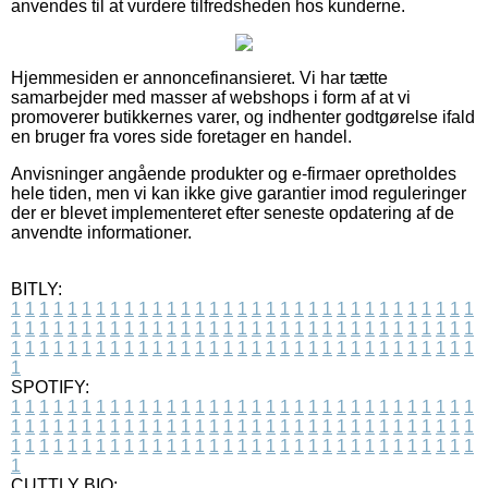
anvendes til at vurdere tilfredsheden hos kunderne.
Hjemmesiden er annoncefinansieret. Vi har tætte
samarbejder med masser af webshops i form af at vi
promoverer butikkernes varer, og indhenter godtgørelse ifald
en bruger fra vores side foretager en handel.
Anvisninger angående produkter og e-firmaer opretholdes
hele tiden, men vi kan ikke give garantier imod reguleringer
der er blevet implementeret efter seneste opdatering af de
anvendte informationer.
BITLY:
1
1
1
1
1
1
1
1
1
1
1
1
1
1
1
1
1
1
1
1
1
1
1
1
1
1
1
1
1
1
1
1
1
1
1
1
1
1
1
1
1
1
1
1
1
1
1
1
1
1
1
1
1
1
1
1
1
1
1
1
1
1
1
1
1
1
1
1
1
1
1
1
1
1
1
1
1
1
1
1
1
1
1
1
1
1
1
1
1
1
1
1
1
1
1
1
1
1
1
1
SPOTIFY:
1
1
1
1
1
1
1
1
1
1
1
1
1
1
1
1
1
1
1
1
1
1
1
1
1
1
1
1
1
1
1
1
1
1
1
1
1
1
1
1
1
1
1
1
1
1
1
1
1
1
1
1
1
1
1
1
1
1
1
1
1
1
1
1
1
1
1
1
1
1
1
1
1
1
1
1
1
1
1
1
1
1
1
1
1
1
1
1
1
1
1
1
1
1
1
1
1
1
1
1
CUTTLY BIO: