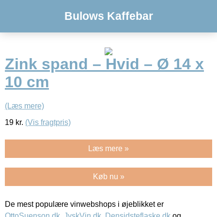
Bulows Kaffebar
Zink spand – Hvid – Ø 14 x
10 cm
(Læs mere)
19
kr.
(Vis fragtpris)
Læs mere »
Køb nu »
De mest populære vinwebshops i øjeblikket er
OttoSuenson.dk
,
JyskVin.dk
,
Densidsteflaske.dk
og