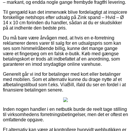
– markant, og endda nogle gange frembyde fragtfri levering.
Til gengæld kan det immervæk blive fordelagtigt at inspicere
forskellige netshops efter udsalg på Zink spand – Hvid – Ø
14 x 10 cm forinden du handler, sådan at du er skudsikker
på at indhente den bedste pris.
Du må bare være årvågen med, at hvis en e-forretning
reklamerer deres varer til salg for en udsalgspris som kan
ses som himmelråbende billig, kunne det mange gange
være et fingerpeg om en falsk e-butik. Køb med gængse
betalingskort er trods alt indbefattet af en anordning, som
garanterer en imod snydagtige online varehuse.
Generelt går vi ind for betalinger med kort eller betalinger
med mobilen. Som et alternativ kunne du drage nytte af et
afbetalingstilbud som f.eks. ViaBill, ifald du ser en fordel i at
finansiere betalingen senere.
Inden nogen handler i en netbutik burde de reelt tage stilling
til virksomhedens forretningsbetingelser, men det er oftest en
omfattende opgave.
Et alternativ kan være at kontrollere hvorvidt webbutikken er