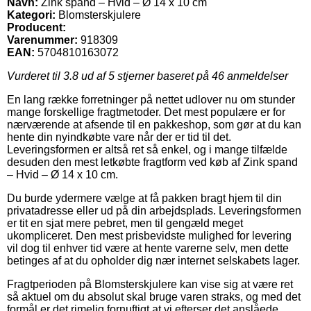
Navn:
Zink spand – Hvid – Ø 14 x 10 cm
Kategori:
Blomsterskjulere
Producent:
Varenummer:
918309
EAN:
5704810163072
Vurderet til
3.8
ud af 5 stjerner baseret på
46
anmeldelser
En lang række forretninger på nettet udlover nu om stunder
mange forskellige fragtmetoder. Det mest populære er for
nærværende at afsende til en pakkeshop, som gør at du kan
hente din nyindkøbte vare når der er tid til det.
Leveringsformen er altså ret så enkel, og i mange tilfælde
desuden den mest letkøbte fragtform ved køb af Zink spand
– Hvid – Ø 14 x 10 cm.
Du burde ydermere vælge at få pakken bragt hjem til din
privatadresse eller ud på din arbejdsplads. Leveringsformen
er tit en sjat mere pebret, men til gengæld meget
ukompliceret. Den mest prisbevidste mulighed for levering
vil dog til enhver tid være at hente varerne selv, men dette
betinges af at du opholder dig nær internet selskabets lager.
Fragtperioden på Blomsterskjulere kan vise sig at være ret
så aktuel om du absolut skal bruge varen straks, og med det
formål er det rimelig fornuftigt at vi efterser det anslåede