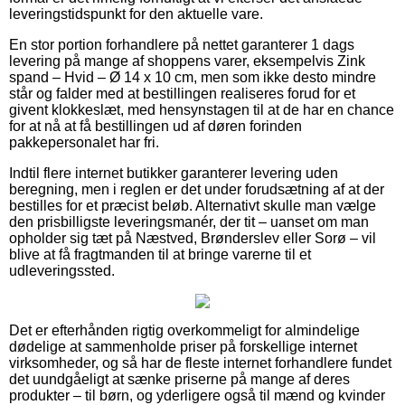
leveringstidspunkt for den aktuelle vare.
En stor portion forhandlere på nettet garanterer 1 dags
levering på mange af shoppens varer, eksempelvis Zink
spand – Hvid – Ø 14 x 10 cm, men som ikke desto mindre
står og falder med at bestillingen realiseres forud for et
givent klokkeslæt, med hensynstagen til at de har en chance
for at nå at få bestillingen ud af døren forinden
pakkepersonalet har fri.
Indtil flere internet butikker garanterer levering uden
beregning, men i reglen er det under forudsætning af at der
bestilles for et præcist beløb. Alternativt skulle man vælge
den prisbilligste leveringsmanér, der tit – uanset om man
opholder sig tæt på Næstved, Brønderslev eller Sorø – vil
blive at få fragtmanden til at bringe varerne til et
udleveringssted.
Det er efterhånden rigtig overkommeligt for almindelige
dødelige at sammenholde priser på forskellige internet
virksomheder, og så har de fleste internet forhandlere fundet
det uundgåeligt at sænke priserne på mange af deres
produkter – til børn, og yderligere også til mænd og kvinder