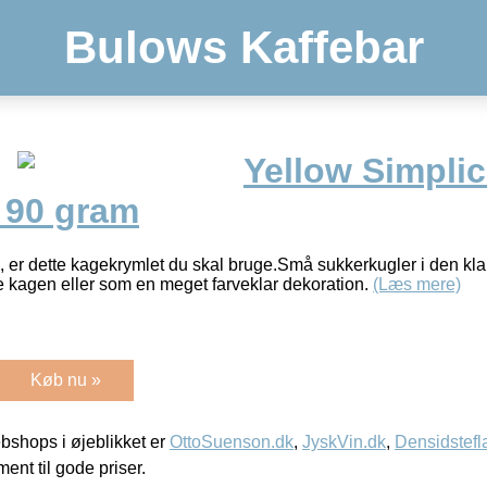
Bulows Kaffebar
Yellow Simplic
 90 gram
 er dette kagekrymlet du skal bruge.Små sukkerkugler i den kla
 kagen eller som en meget farveklar dekoration.
(Læs mere)
Køb nu »
shops i øjeblikket er
OttoSuenson.dk
,
JyskVin.dk
,
Densidstefl
ment til gode priser.