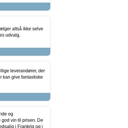
ælger altså ikke selve
res udvalg.
lige leverandører, der
r kan give fantastiske
unde og
od vin til prisen. De
dsalig i Frankrig og i