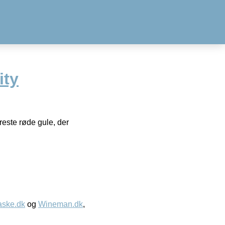
ity
reste røde gule, der
aske.dk
og
Wineman.dk
,