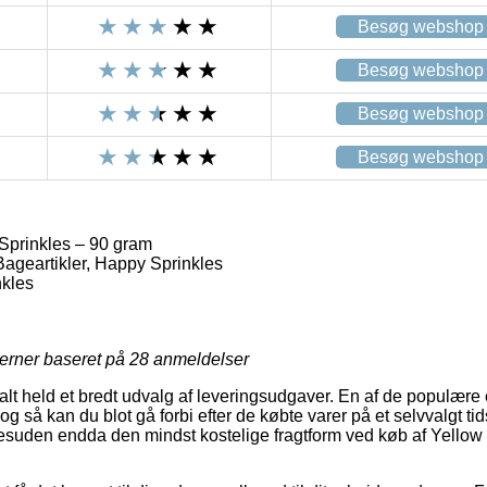
Besøg webshop
Besøg webshop
Besøg webshop
Besøg webshop
 Sprinkles – 90 gram
Bageartikler, Happy Sprinkles
kles
jerner baseret på
28
anmeldelser
 alt held et bredt udvalg af leveringsudgaver. En af de populære 
 og så kan du blot gå forbi efter de købte varer på et selvvalgt t
 desuden endda den mindst kostelige fragtform ved køb af Yellow 