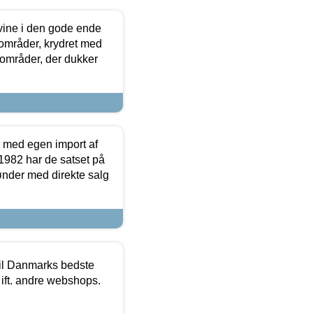
 vine i den gode ende
e områder, krydret med
 områder, der dukker
r med egen import af
i 1982 har de satset på
ønder med direkte salg
 til Danmarks bedste
 ift. andre webshops.