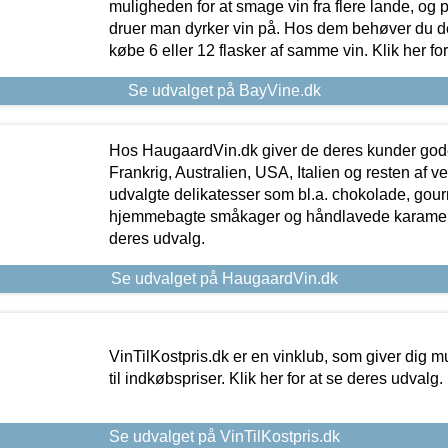
muligheden for at smage vin fra flere lande, og p
druer man dyrker vin på. Hos dem behøver du der
købe 6 eller 12 flasker af samme vin. Klik her fo
Se udvalget på BayVine.dk
Hos HaugaardVin.dk giver de deres kunder gode
Frankrig, Australien, USA, Italien og resten af v
udvalgte delikatesser som bl.a. chokolade, gourm
hjemmebagte småkager og håndlavede karameller
deres udvalg.
Se udvalget på HaugaardVin.dk
VinTilKostpris.dk er en vinklub, som giver dig m
til indkøbspriser. Klik her for at se deres udvalg.
Se udvalget på VinTilKostpris.dk