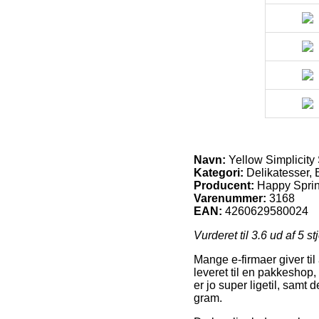
Navn:
Yellow Simplicity
Kategori:
Delikatesser, 
Producent:
Happy Sprin
Varenummer:
3168
EAN:
4260629580024
Vurderet til
3.6
ud af 5 st
Mange e-firmaer giver til
leveret til en pakkeshop,
er jo super ligetil, samt
gram.