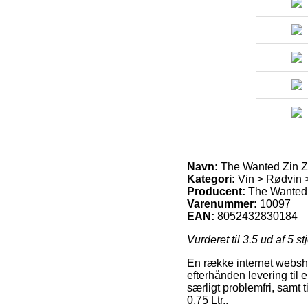
Navn:
The Wanted Zin Zi
Kategori:
Vin > Rødvin 
Producent:
The Wanted
Varenummer:
10097
EAN:
8052432830184
Vurderet til
3.5
ud af 5 st
En række internet websho
efterhånden levering til 
særligt problemfri, samt 
0,75 Ltr..