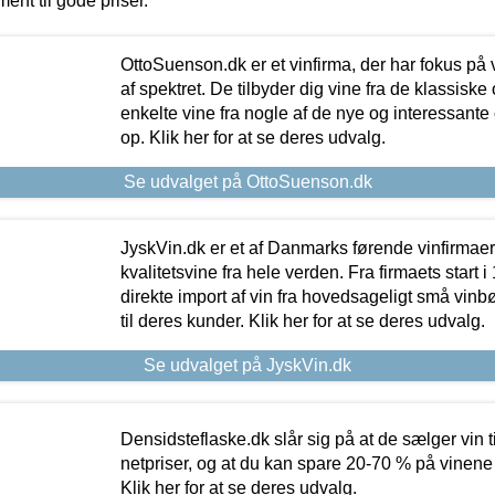
ment til gode priser.
OttoSuenson.dk er et vinfirma, der har fokus på
af spektret. De tilbyder dig vine fra de klassisk
enkelte vine fra nogle af de nye og interessante
op. Klik her for at se deres udvalg.
Se udvalget på OttoSuenson.dk
JyskVin.dk er et af Danmarks førende vinfirmae
kvalitetsvine fra hele verden. Fra firmaets start 
direkte import af vin fra hovedsageligt små vinb
til deres kunder. Klik her for at se deres udvalg.
Se udvalget på JyskVin.dk
Densidsteflaske.dk slår sig på at de sælger vin
netpriser, og at du kan spare 20-70 % på vinene
Klik her for at se deres udvalg.