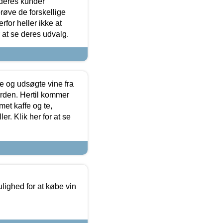
 deres kunder
røve de forskellige
for heller ikke at
r at se deres udvalg.
 og udsøgte vine fra
erden. Hertil kommer
et kaffe og te,
. Klik her for at se
ulighed for at købe vin