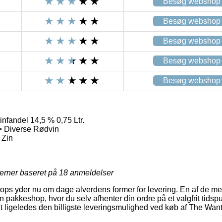
Besøg webshop
Besøg webshop
Besøg webshop
Besøg webshop
Besøg webshop
nfandel 14,5 % 0,75 Ltr.
> Diverse Rødvin
 Zin
jerner baseret på
18
anmeldelser
ps yder nu om dage alverdens former for levering. En af de me
en pakkeshop, hvor du selv afhenter din ordre på et valgfrit tids
tit ligeledes den billigste leveringsmulighed ved køb af The Wa