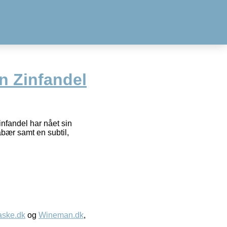
n Zinfandel
infandel har nået sin
bær samt en subtil,
aske.dk
og
Wineman.dk
,