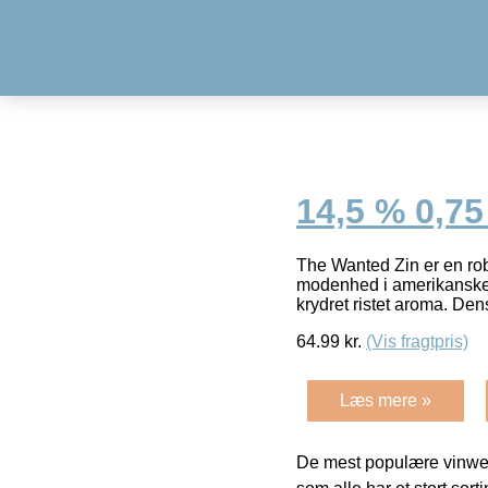
14,5 % 0,75 
The Wanted Zin er en robu
modenhed i amerikanske e
krydret ristet aroma. Den
64.99
kr.
(Vis fragtpris)
Læs mere »
De mest populære vinweb