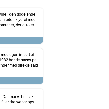
 vine i den gode ende
e områder, krydret med
 områder, der dukker
r med egen import af
i 1982 har de satset på
ønder med direkte salg
 til Danmarks bedste
 ift. andre webshops.