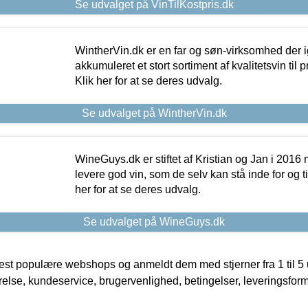
Se udvalget på VinTilKostpris.dk
WintherVin.dk er en far og søn-virksomhed der 
akkumuleret et stort sortiment af kvalitetsvin til pri
Klik her for at se deres udvalg.
Se udvalget på WintherVin.dk
WineGuys.dk er stiftet af Kristian og Jan i 2016
levere god vin, som de selv kan stå inde for og til
her for at se deres udvalg.
Se udvalget på WineGuys.dk
t populære webshops og anmeldt dem med stjerner fra 1 til 5 ud
rrelse, kundeservice, brugervenlighed, betingelser, leveringsfor