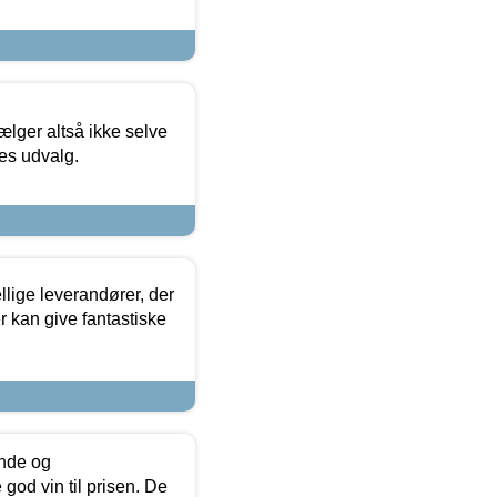
ælger altså ikke selve
res udvalg.
lige leverandører, der
r kan give fantastiske
unde og
od vin til prisen. De