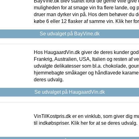
BayVine.dk blev startet fordi de gerne ville give
muligheden for at smage vin fra flere lande, og p
druer man dyrker vin på. Hos dem behøver du der
købe 6 eller 12 flasker af samme vin. Klik her fo
Se udvalget på BayVine.dk
Hos HaugaardVin.dk giver de deres kunder gode
Frankrig, Australien, USA, Italien og resten af v
udvalgte delikatesser som bl.a. chokolade, gourm
hjemmebagte småkager og håndlavede karameller
deres udvalg.
Se udvalget på HaugaardVin.dk
VinTilKostpris.dk er en vinklub, som giver dig m
til indkøbspriser. Klik her for at se deres udvalg.