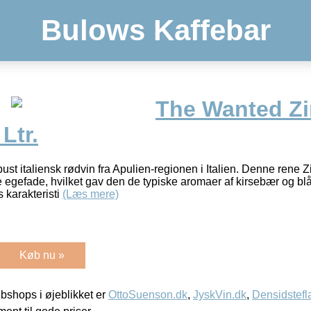
Bulows Kaffebar
The Wanted Zi
Ltr.
st italiensk rødvin fra Apulien-regionen i Italien. Denne rene Z
gefade, hvilket gav den de typiske aromaer af kirsebær og blå
s karakteristi
(Læs mere)
Køb nu »
shops i øjeblikket er
OttoSuenson.dk
,
JyskVin.dk
,
Densidstefl