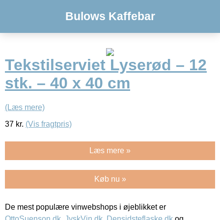
Bulows Kaffebar
Tekstilserviet Lyserød – 12
stk. – 40 x 40 cm
(Læs mere)
37
kr.
(Vis fragtpris)
Læs mere »
Køb nu »
De mest populære vinwebshops i øjeblikket er
OttoSuenson.dk
,
JyskVin.dk
,
Densidsteflaske.dk
og