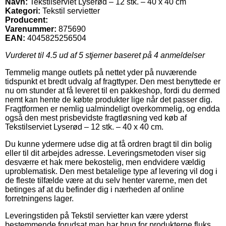
Navn:
Tekstilserviet Lyserød – 12 stk. – 40 x 40 cm
Kategori:
Tekstil servietter
Producent:
Varenummer:
875690
EAN:
4045825256504
Vurderet til
4.5
ud af 5 stjerner baseret på
4
anmeldelser
Temmelig mange outlets på nettet yder på nuværende
tidspunkt et bredt udvalg af fragttyper. Den mest benyttede er
nu om stunder at få leveret til en pakkeshop, fordi du dermed
nemt kan hente de købte produkter lige når det passer dig.
Fragtformen er nemlig ualmindeligt overkommelig, og endda
også den mest prisbevidste fragtløsning ved køb af
Tekstilserviet Lyserød – 12 stk. – 40 x 40 cm.
Du kunne ydermere udse dig at få ordren bragt til din bolig
eller til dit arbejdes adresse. Leveringsmetoden viser sig
desværre et hak mere bekostelig, men endvidere vældig
uproblematisk. Den mest betalelige type af levering vil dog i
de fleste tilfælde være at du selv henter varerne, men det
betinges af at du befinder dig i nærheden af online
forretningens lager.
Leveringstiden på Tekstil servietter kan være yderst
bestemmende forudsat man har brug for produkterne fluks,