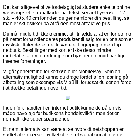
Det kan alligevel blive fordelagtigt at studere enkelte online
webshops efter rabatkoder på Tekstilserviet Lyserød – 12
stk. – 40 x 40 cm forinden du gennemfører din bestilling, så
man er skudsikker på at få den mest attraktive pris.
Du må imidlertid ikke glemme, at i tilfælde af at en forretning
på nettet forhandler deres produkter til salg for en pris som er
mystisk tiltalende, er det tit være et fingerpeg om en fup
netbutik. Bestillinger med kort er ikke desto mindre
indbefattet af en forordning, som hjælper en imod uærlige
internet forretninger.
Vi går generelt ind for kortkøb eller MobilePay. Som en
alternativ mulighed kunne du drage fordel af en løsning på
afbetaling som eksempelvis ViaBill, forudsat du ser en fordel
i at dække betalingen over tid.
Inden folk handler i en internet butik kunne de på en vis
måde have øje for butikkens handelsvilkår, men det er
normalt ikke super spændende.
Et nemt alternativ kan være at se hvorvidt netshoppen er
støttet af e-mærket, hvilket ofte er et signal om at internet