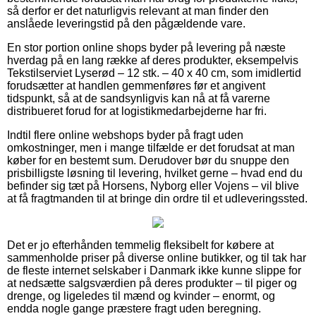
så derfor er det naturligvis relevant at man finder den
anslåede leveringstid på den pågældende vare.
En stor portion online shops byder på levering på næste
hverdag på en lang række af deres produkter, eksempelvis
Tekstilserviet Lyserød – 12 stk. – 40 x 40 cm, som imidlertid
forudsætter at handlen gemmenføres før et angivent
tidspunkt, så at de sandsynligvis kan nå at få varerne
distribueret forud for at logistikmedarbejderne har fri.
Indtil flere online webshops byder på fragt uden
omkostninger, men i mange tilfælde er det forudsat at man
køber for en bestemt sum. Derudover bør du snuppe den
prisbilligste løsning til levering, hvilket gerne – hvad end du
befinder sig tæt på Horsens, Nyborg eller Vojens – vil blive
at få fragtmanden til at bringe din ordre til et udleveringssted.
Det er jo efterhånden temmelig fleksibelt for købere at
sammenholde priser på diverse online butikker, og til tak har
de fleste internet selskaber i Danmark ikke kunne slippe for
at nedsætte salgsværdien på deres produkter – til piger og
drenge, og ligeledes til mænd og kvinder – enormt, og
endda nogle gange præstere fragt uden beregning.