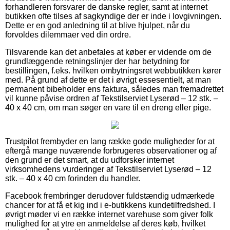
forhandleren forsvarer de danske regler, samt at internet
butikken ofte tilses af sagkyndige der er inde i lovgivningen.
Dette er en god anledning til at blive hjulpet, når du
forvoldes dilemmaer ved din ordre.
Tilsvarende kan det anbefales at køber er vidende om de
grundlæggende retningslinjer der har betydning for
bestillingen, f.eks. hvilken ombytningsret webbutikken kører
med. På grund af dette er det i øvrigt essesentielt, at man
permanent bibeholder ens faktura, således man fremadrettet
vil kunne påvise ordren af Tekstilserviet Lyserød – 12 stk. –
40 x 40 cm, om man søger en vare til en dreng eller pige.
Trustpilot frembyder en lang række gode muligheder for at
eftergå mange nuværende forbrugeres observationer og af
den grund er det smart, at du udforsker internet
virksomhedens vurderinger af Tekstilserviet Lyserød – 12
stk. – 40 x 40 cm forinden du handler.
Facebook frembringer derudover fuldstændig udmærkede
chancer for at få et kig ind i e-butikkens kundetilfredshed. I
øvrigt møder vi en række internet varehuse som giver folk
mulighed for at ytre en anmeldelse af deres køb, hvilket