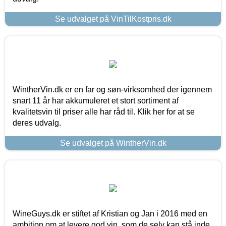
Se udvalget på VinTilKostpris.dk
WintherVin.dk er en far og søn-virksomhed der igennem
snart 11 år har akkumuleret et stort sortiment af
kvalitetsvin til priser alle har råd til. Klik her for at se
deres udvalg.
Se udvalget på WintherVin.dk
WineGuys.dk er stiftet af Kristian og Jan i 2016 med en
ambition om at levere god vin, som de selv kan stå inde