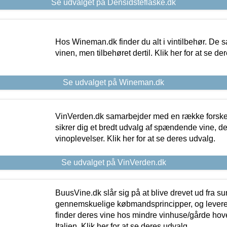
Se udvalget på Densidsteflaske.dk
Hos Wineman.dk finder du alt i vintilbehør. De s
vinen, men tilbehøret dertil. Klik her for at se de
Se udvalget på Wineman.dk
VinVerden.dk samarbejder med en række forskel
sikrer dig et bredt udvalg af spændende vine, de
vinoplevelser. Klik her for at se deres udvalg.
Se udvalget på VinVerden.dk
BuusVine.dk slår sig på at blive drevet ud fra s
gennemskuelige købmandsprincipper, og levere g
finder deres vine hos mindre vinhuse/gårde hove
Italien. Klik her for at se deres udvalg.