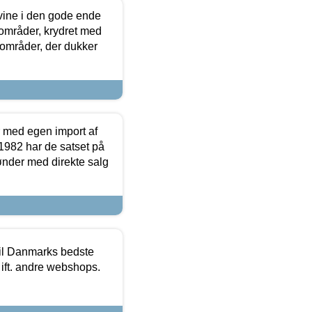
 vine i den gode ende
e områder, krydret med
 områder, der dukker
r med egen import af
i 1982 har de satset på
ønder med direkte salg
 til Danmarks bedste
 ift. andre webshops.