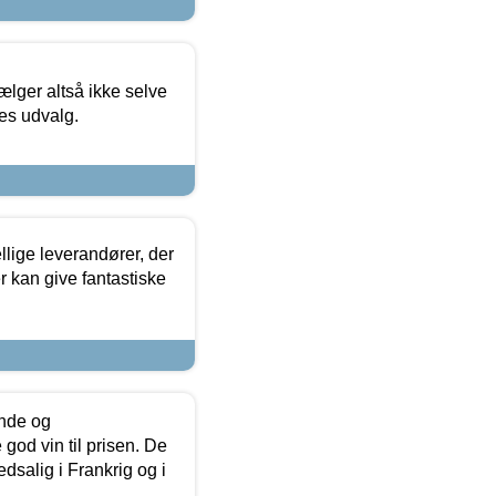
ælger altså ikke selve
res udvalg.
lige leverandører, der
r kan give fantastiske
unde og
od vin til prisen. De
dsalig i Frankrig og i