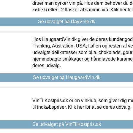
druer man dyrker vin på. Hos dem behøver du der
købe 6 eller 12 flasker af samme vin. Klik her fo
Se udvalget på BayVine.dk
Hos HaugaardVin.dk giver de deres kunder gode
Frankrig, Australien, USA, Italien og resten af v
udvalgte delikatesser som bl.a. chokolade, gourm
hjemmebagte småkager og håndlavede karameller
deres udvalg.
Se udvalget på HaugaardVin.dk
VinTilKostpris.dk er en vinklub, som giver dig m
til indkøbspriser. Klik her for at se deres udvalg.
Se udvalget på VinTilKostpris.dk