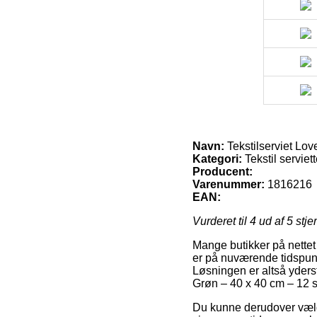
Navn:
Tekstilserviet Lov
Kategori:
Tekstil serviett
Producent:
Varenummer:
1816216
EAN:
Vurderet til
4
ud af 5 stje
Mange butikker på nettet 
er på nuværende tidspunkt
Løsningen er altså yderst
Grøn – 40 x 40 cm – 12 s
Du kunne derudover vælge