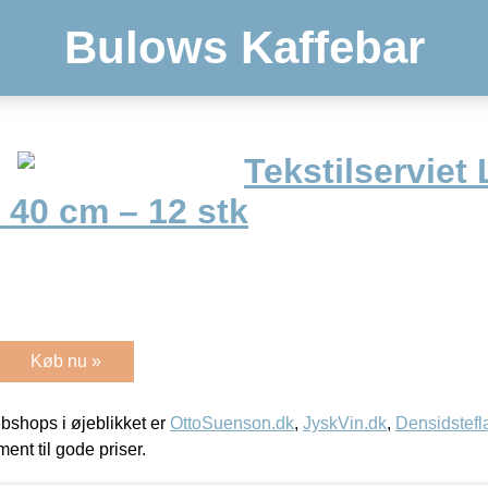
Bulows Kaffebar
Tekstilserviet
 40 cm – 12 stk
Køb nu »
shops i øjeblikket er
OttoSuenson.dk
,
JyskVin.dk
,
Densidstefl
ment til gode priser.