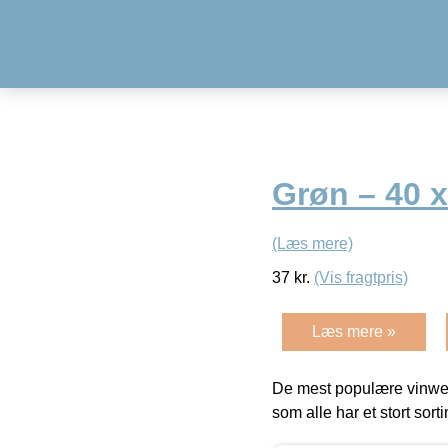
Grøn – 40 x
(Læs mere)
37
kr.
(Vis fragtpris)
Læs mere »
De mest populære vinweb
som alle har et stort sorti