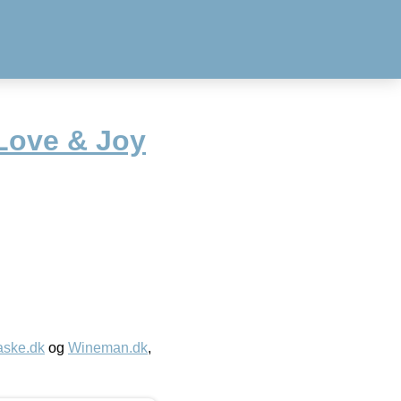
 Love & Joy
aske.dk
og
Wineman.dk
,