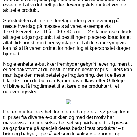
essentielt at vi dobbelttjekker leveringstidspunktet ved det
aktuelle produkt.
Størstedelen af internet foretagender giver levering på
næste hverdag på massevis af varer, eksempelvis
Tekstilserviet Liv – Blå – 40 x 40 cm – 12 stk, men som trods
alt tager udgangspunkt i at bestillingen placeres forud for et
aftalt tidspunkt, med hensynstagen til at de sandsynligvis
kan nå at få varen ordnet forinden logistikpersonalet drager
hjemad.
Nogle enkelte e-butikker frembyder gebyrfri levering, men tit
er det påkrævet at du bestiller for en bestemt pris. Ellers kan
man tage den mest betalelige fragtløsning, der i de fleste
tilfælde – om du bor nær København, Ikast eller Gilleleje –
vil blive at få fragtfirmaet til at køre dine produkter til et
udleveringssted.
Det er jo ultra fleksibelt for internetbrugere at søge sig frem
til priser fra diverse e-butikker, og med det motiv har
massevis af online selskaber set sig nødsaget til at presse
salgspriserne på specielt deres bedst i test produkter – til
børn og babyer, lige så vel som til voksne – enormt, og