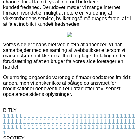
chancer for at få indtryk af internet butikkens
kundetilfredshed. Derudover møder vi mange internet
firmaer hvor det er muligt at notere en vurdering af
virksomhedens service, hvilket også må drages fordel af til
at få et indblik i kundetilfredsheden.
Vores side er finansieret ved hjælp af annoncer. Vi har
samarbejder med en samling af webbutikker eftersom vi
markedsfører butikkernes tilbud, og tager betaling under
forudsætning af at en bruger fra vores side foretager en
handel.
Orientering angående varer og e-firmaer opdateres fra tid til
anden, men vi ønsker ikke at påtage os ansvaret for
modifikationer der eventuelt er udført efter at vi senest
opdaterede sidens oplysninger.
BITLY:
1
1
1
1
1
1
1
1
1
1
1
1
1
1
1
1
1
1
1
1
1
1
1
1
1
1
1
1
1
1
1
1
1
1
1
1
1
1
1
1
1
1
1
1
1
1
1
1
1
1
1
1
1
1
1
1
1
1
1
1
1
1
1
1
1
1
1
1
1
1
1
1
1
1
1
1
1
1
1
1
1
1
1
1
1
1
1
1
1
1
1
1
1
1
1
1
1
1
1
1
SPOTIFY: