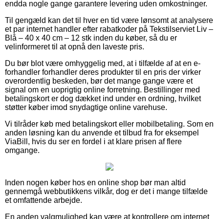
endda nogle gange garantere levering uden omkostninger.
Til gengæld kan det til hver en tid være lønsomt at analysere
et par internet handler efter rabatkoder på Tekstilserviet Liv –
Blå – 40 x 40 cm – 12 stk inden du køber, så du er
velinformeret til at opnå den laveste pris.
Du bør blot være omhyggelig med, at i tilfælde af at en e-
forhandler forhandler deres produkter til en pris der virker
overordentlig beskeden, bør det mange gange være et
signal om en uoprigtig online forretning. Bestillinger med
betalingskort er dog dækket ind under en ordning, hvilket
støtter køber imod snydagtige online varehuse.
Vi tilråder køb med betalingskort eller mobilbetaling. Som en
anden løsning kan du anvende et tilbud fra for eksempel
ViaBill, hvis du ser en fordel i at klare prisen af flere
omgange.
Inden nogen køber hos en online shop bør man altid
gennemgå webbutikkens vilkår, dog er det i mange tilfælde
et omfattende arbejde.
En anden valgmulighed kan være at kontrollere om internet