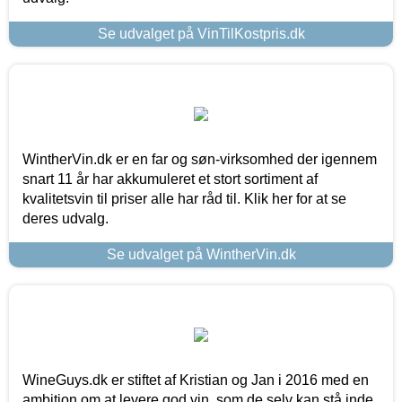
Se udvalget på VinTilKostpris.dk
WintherVin.dk er en far og søn-virksomhed der igennem
snart 11 år har akkumuleret et stort sortiment af
kvalitetsvin til priser alle har råd til. Klik her for at se
deres udvalg.
Se udvalget på WintherVin.dk
WineGuys.dk er stiftet af Kristian og Jan i 2016 med en
ambition om at levere god vin, som de selv kan stå inde