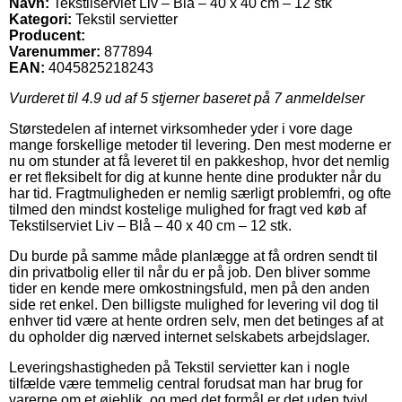
Navn:
Tekstilserviet Liv – Blå – 40 x 40 cm – 12 stk
Kategori:
Tekstil servietter
Producent:
Varenummer:
877894
EAN:
4045825218243
Vurderet til
4.9
ud af 5 stjerner baseret på
7
anmeldelser
Størstedelen af internet virksomheder yder i vore dage
mange forskellige metoder til levering. Den mest moderne er
nu om stunder at få leveret til en pakkeshop, hvor det nemlig
er ret fleksibelt for dig at kunne hente dine produkter når du
har tid. Fragtmuligheden er nemlig særligt problemfri, og ofte
tilmed den mindst kostelige mulighed for fragt ved køb af
Tekstilserviet Liv – Blå – 40 x 40 cm – 12 stk.
Du burde på samme måde planlægge at få ordren sendt til
din privatbolig eller til når du er på job. Den bliver somme
tider en kende mere omkostningsfuld, men på den anden
side ret enkel. Den billigste mulighed for levering vil dog til
enhver tid være at hente ordren selv, men det betinges af at
du opholder dig nærved internet selskabets arbejdslager.
Leveringshastigheden på Tekstil servietter kan i nogle
tilfælde være temmelig central forudsat man har brug for
varerne om et øjeblik, og med det formål er det uden tvivl