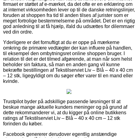
firmaet er støttet af e-mærket, da det ofte er en erklæring om
at internet virksomheden lever op til de danske retningslinjer,
foruden at shoppen fra tid til anden tilses af jurister som er
meget fortrolige bestemmelserne på området. Det er en rigtig
god anledning til at få hjælp, ifald du udsættes for dilemmaer
ved din ordre.
Yderligere er det fornuftigt at du er oppe på mærkerne
omkring de primære vedtægter der kan influere på handlen,
til eksempel den ombytningsret online shoppen bruger. I
relation til det er det tilmed afgørende, at man når som helst
beholder sin faktura, så man en anden gang vil kunne
bekræfte bestillingen af Tekstilserviet Liv – Blå – 40 x 40 cm
– 12 stk, ligegyldigt om du søger efter varer til en mand eller
kvinde.
Trustpilot byder på adskillige passende løsninger til at
beskue mange aktuelle kunders meninger og på grund af
dette rekommanderer vi, at du kigger på online butikkens
ratings af Tekstilserviet Liv – Blå – 40 x 40 cm – 12 stk
forinden du køber.
Facebook genererer derudover egentlig anstændige