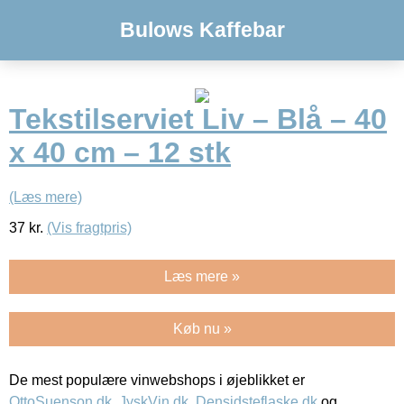
Bulows Kaffebar
Tekstilserviet Liv – Blå – 40
x 40 cm – 12 stk
(Læs mere)
37
kr.
(Vis fragtpris)
Læs mere »
Køb nu »
De mest populære vinwebshops i øjeblikket er
OttoSuenson.dk
,
JyskVin.dk
,
Densidsteflaske.dk
og