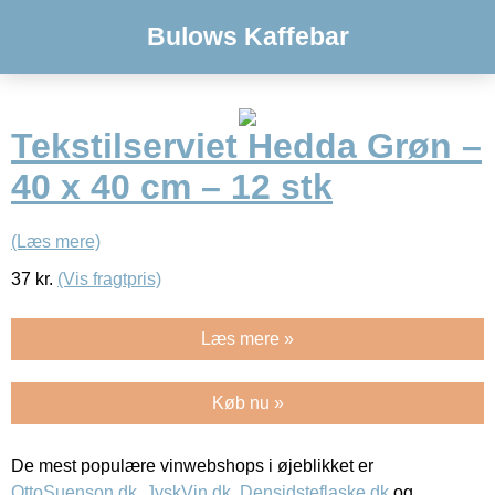
Bulows Kaffebar
Tekstilserviet Hedda Grøn –
40 x 40 cm – 12 stk
(Læs mere)
37
kr.
(Vis fragtpris)
Læs mere »
Køb nu »
De mest populære vinwebshops i øjeblikket er
OttoSuenson.dk
,
JyskVin.dk
,
Densidsteflaske.dk
og