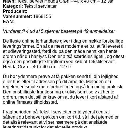
Navn:
Tekstilserviet Hedda Grøn – 40 x 40 cm – 12 stk
Kategori:
Tekstil servietter
Producent:
Varenummer:
1868155
EAN:
Vurderet til
4
ud af 5 stjerner baseret på
49
anmeldelser
De fleste online forhandlere giver i dag en række forskellige
leveringsformer. En af de mest moderne er p.t. at få leveret til
et udleveringssted, fordi du på den måde nemt kan hente
ordren når du har lyst. Den er altså særdeles ligetil, og oftest
også den prisbilligste fragtform ved køb af Tekstilserviet
Hedda Grøn – 40 x 40 cm – 12 stk.
Du bør ydermere prøve at få pakken sendt til din lejlighed
eller hus eller til adressen på dit arbejde. Metoden er i
regelen en smule mere pebret, men også temmelig praktisk.
Den prisbilligste fragtløsning er utvivlsomt selv at hente
ordren, men det stiller krav om at du lever i kort afstand af
online firmaets tilholdssted.
Fragtperioden på Tekstil servietter er jo yderst central
såfremt du behøver pakken om kort tid, så i det øjemed er
det altså relevant at vi ser nærmere på det anslåede
leveringstidspunkt for det aktuelle produkt.