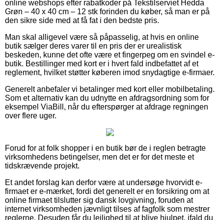
online webshops efter rabatkoder på Tekstilserviet Hedda
Grøn – 40 x 40 cm – 12 stk forinden du køber, så man er på
den sikre side med at få fat i den bedste pris.
Man skal alligevel være så påpasselig, at hvis en online
butik sælger deres varer til en pris der er urealistisk
beskeden, kunne det ofte være et fingerpeg om en svindel e-
butik. Bestillinger med kort er i hvert fald indbefattet af et
reglement, hvilket støtter køberen imod snydagtige e-firmaer.
Generelt anbefaler vi betalinger med kort eller mobilbetaling.
Som et alternativ kan du udnytte en afdragsordning som for
eksempel ViaBill, når du efterspørger at afdrage regningen
over flere uger.
Forud for at folk shopper i en butik bør de i reglen betragte
virksomhedens betingelser, men det er for det meste et
tidskrævende projekt.
Et andet forslag kan derfor være at undersøge hvorvidt e-
firmaet er e-mærket, fordi det generelt er en forsikring om at
online firmaet tilslutter sig dansk lovgivning, foruden at
internet virksomheden jævnligt tilses af fagfolk som mestrer
reglerne. Desuden får du lejlighed til at blive hjulpet, ifald du