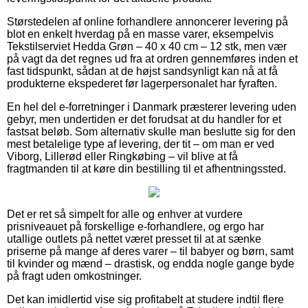
Størstedelen af online forhandlere annoncerer levering på
blot en enkelt hverdag på en masse varer, eksempelvis
Tekstilserviet Hedda Grøn – 40 x 40 cm – 12 stk, men vær
på vagt da det regnes ud fra at ordren gennemføres inden et
fast tidspunkt, sådan at de højst sandsynligt kan nå at få
produkterne ekspederet før lagerpersonalet har fyraften.
En hel del e-forretninger i Danmark præsterer levering uden
gebyr, men undertiden er det forudsat at du handler for et
fastsat beløb. Som alternativ skulle man beslutte sig for den
mest betalelige type af levering, der tit – om man er ved
Viborg, Lillerød eller Ringkøbing – vil blive at få
fragtmanden til at køre din bestilling til et afhentningssted.
Det er ret så simpelt for alle og enhver at vurdere
prisniveauet på forskellige e-forhandlere, og ergo har
utallige outlets på nettet været presset til at at sænke
priserne på mange af deres varer – til babyer og børn, samt
til kvinder og mænd – drastisk, og endda nogle gange byde
på fragt uden omkostninger.
Det kan imidlertid vise sig profitabelt at studere indtil flere