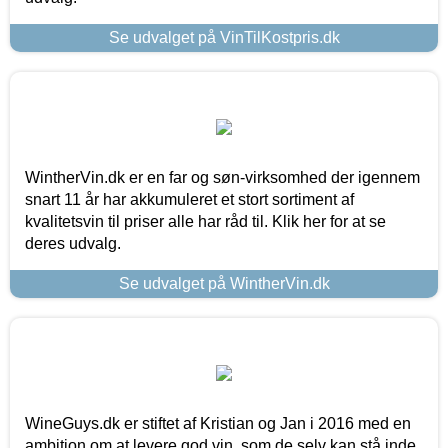
Se udvalget på VinTilKostpris.dk
WintherVin.dk er en far og søn-virksomhed der igennem
snart 11 år har akkumuleret et stort sortiment af
kvalitetsvin til priser alle har råd til. Klik her for at se
deres udvalg.
Se udvalget på WintherVin.dk
WineGuys.dk er stiftet af Kristian og Jan i 2016 med en
ambition om at levere god vin, som de selv kan stå inde