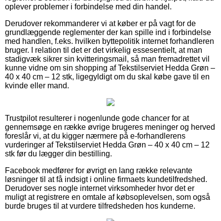
oplever problemer i forbindelse med din handel.
Derudover rekommanderer vi at køber er på vagt for de
grundlæggende reglementer der kan spille ind i forbindelse
med handlen, f.eks. hvilken byttepolitik internet forhandleren
bruger. I relation til det er det virkelig essesentielt, at man
stadigvæk sikrer sin kvitteringsmail, så man fremadrettet vil
kunne vidne om sin shopping af Tekstilserviet Hedda Grøn –
40 x 40 cm – 12 stk, ligegyldigt om du skal købe gave til en
kvinde eller mand.
Trustpilot resulterer i nogenlunde gode chancer for at
gennemsøge en række øvrige brugeres meninger og herved
foreslår vi, at du kigger nærmere på e-forhandlerens
vurderinger af Tekstilserviet Hedda Grøn – 40 x 40 cm – 12
stk før du lægger din bestilling.
Facebook medfører for øvrigt en lang række relevante
løsninger til at få indsigt i online firmaets kundetilfredshed.
Derudover ses nogle internet virksomheder hvor det er
muligt at registrere en omtale af købsoplevelsen, som også
burde bruges til at vurdere tilfredsheden hos kunderne.