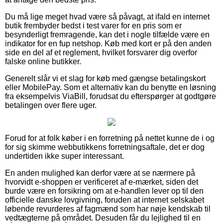
Du må lige meget hvad være så påvagt, at ifald en internet
butik frembyder bedst i test varer for en pris som er
besynderligt fremragende, kan det i nogle tilfælde være en
indikator for en fup netshop. Køb med kort er på den anden
side en del af et reglement, hvilket forsvarer dig overfor
falske online butikker.
Generelt slår vi et slag for køb med gængse betalingskort
eller MobilePay. Som et alternativ kan du benytte en løsning
fra eksempelvis ViaBill, forudsat du efterspørger at godtgøre
betalingen over flere uger.
Forud for at folk køber i en forretning på nettet kunne de i og
for sig skimme webbutikkens forretningsaftale, det er dog
undertiden ikke super interessant.
En anden mulighed kan derfor være at se nærmere på
hvorvidt e-shoppen er verificeret af e-mærket, siden det
burde være en forsikring om at e-handlen lever op til den
officielle danske lovgivning, foruden at internet selskabet
løbende revurderes af fagmænd som har nøje kendskab til
vedtægterne på området. Desuden får du lejlighed til en