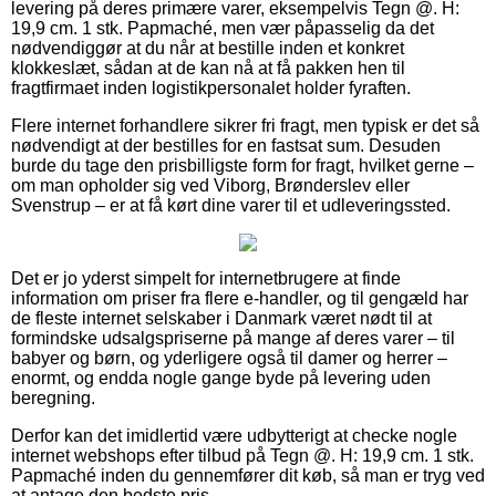
levering på deres primære varer, eksempelvis Tegn @. H:
19,9 cm. 1 stk. Papmaché, men vær påpasselig da det
nødvendiggør at du når at bestille inden et konkret
klokkeslæt, sådan at de kan nå at få pakken hen til
fragtfirmaet inden logistikpersonalet holder fyraften.
Flere internet forhandlere sikrer fri fragt, men typisk er det så
nødvendigt at der bestilles for en fastsat sum. Desuden
burde du tage den prisbilligste form for fragt, hvilket gerne –
om man opholder sig ved Viborg, Brønderslev eller
Svenstrup – er at få kørt dine varer til et udleveringssted.
Det er jo yderst simpelt for internetbrugere at finde
information om priser fra flere e-handler, og til gengæld har
de fleste internet selskaber i Danmark været nødt til at
formindske udsalgspriserne på mange af deres varer – til
babyer og børn, og yderligere også til damer og herrer –
enormt, og endda nogle gange byde på levering uden
beregning.
Derfor kan det imidlertid være udbytterigt at checke nogle
internet webshops efter tilbud på Tegn @. H: 19,9 cm. 1 stk.
Papmaché inden du gennemfører dit køb, så man er tryg ved
at antage den bedste pris.