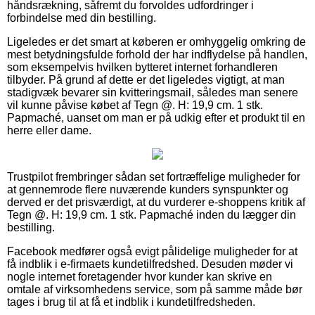
håndsrækning, såfremt du forvoldes udfordringer i
forbindelse med din bestilling.
Ligeledes er det smart at køberen er omhyggelig omkring de
mest betydningsfulde forhold der har indflydelse på handlen,
som eksempelvis hvilken bytteret internet forhandleren
tilbyder. På grund af dette er det ligeledes vigtigt, at man
stadigvæk bevarer sin kvitteringsmail, således man senere
vil kunne påvise købet af Tegn @. H: 19,9 cm. 1 stk.
Papmaché, uanset om man er på udkig efter et produkt til en
herre eller dame.
Trustpilot frembringer sådan set fortræffelige muligheder for
at gennemrode flere nuværende kunders synspunkter og
derved er det prisværdigt, at du vurderer e-shoppens kritik af
Tegn @. H: 19,9 cm. 1 stk. Papmaché inden du lægger din
bestilling.
Facebook medfører også evigt pålidelige muligheder for at
få indblik i e-firmaets kundetilfredshed. Desuden møder vi
nogle internet foretagender hvor kunder kan skrive en
omtale af virksomhedens service, som på samme måde bør
tages i brug til at få et indblik i kundetilfredsheden.