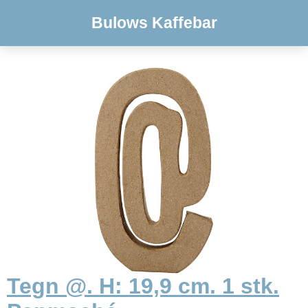
Bulows Kaffebar
Tegn @. H: 19,9 cm. 1 stk.