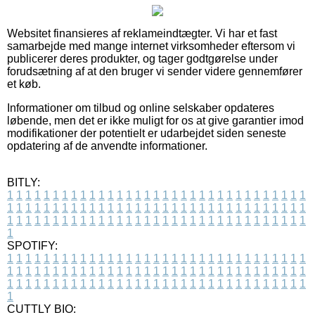
Websitet finansieres af reklameindtægter. Vi har et fast
samarbejde med mange internet virksomheder eftersom vi
publicerer deres produkter, og tager godtgørelse under
forudsætning af at den bruger vi sender videre gennemfører
et køb.
Informationer om tilbud og online selskaber opdateres
løbende, men det er ikke muligt for os at give garantier imod
modifikationer der potentielt er udarbejdet siden seneste
opdatering af de anvendte informationer.
BITLY:
1
1
1
1
1
1
1
1
1
1
1
1
1
1
1
1
1
1
1
1
1
1
1
1
1
1
1
1
1
1
1
1
1
1
1
1
1
1
1
1
1
1
1
1
1
1
1
1
1
1
1
1
1
1
1
1
1
1
1
1
1
1
1
1
1
1
1
1
1
1
1
1
1
1
1
1
1
1
1
1
1
1
1
1
1
1
1
1
1
1
1
1
1
1
1
1
1
1
1
1
SPOTIFY:
1
1
1
1
1
1
1
1
1
1
1
1
1
1
1
1
1
1
1
1
1
1
1
1
1
1
1
1
1
1
1
1
1
1
1
1
1
1
1
1
1
1
1
1
1
1
1
1
1
1
1
1
1
1
1
1
1
1
1
1
1
1
1
1
1
1
1
1
1
1
1
1
1
1
1
1
1
1
1
1
1
1
1
1
1
1
1
1
1
1
1
1
1
1
1
1
1
1
1
1
CUTTLY BIO: