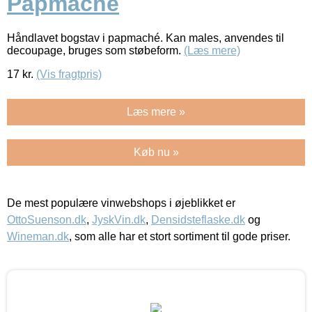
Papmaché
Håndlavet bogstav i papmaché. Kan males, anvendes til
decoupage, bruges som støbeform.
(Læs mere)
17
kr.
(Vis fragtpris)
Læs mere »
Køb nu »
De mest populære vinwebshops i øjeblikket er
OttoSuenson.dk
,
JyskVin.dk
,
Densidsteflaske.dk
og
Wineman.dk
, som alle har et stort sortiment til gode priser.