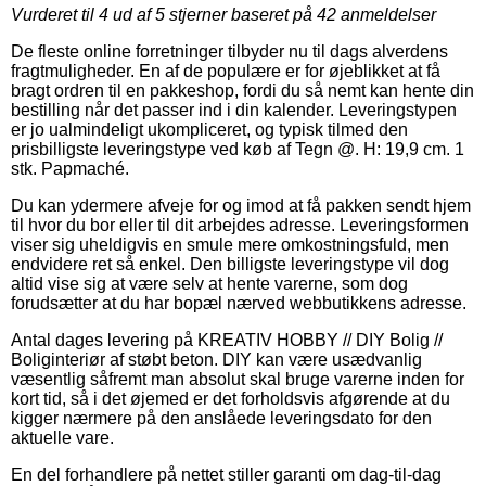
Vurderet til
4
ud af 5 stjerner baseret på
42
anmeldelser
De fleste online forretninger tilbyder nu til dags alverdens
fragtmuligheder. En af de populære er for øjeblikket at få
bragt ordren til en pakkeshop, fordi du så nemt kan hente din
bestilling når det passer ind i din kalender. Leveringstypen
er jo ualmindeligt ukompliceret, og typisk tilmed den
prisbilligste leveringstype ved køb af Tegn @. H: 19,9 cm. 1
stk. Papmaché.
Du kan ydermere afveje for og imod at få pakken sendt hjem
til hvor du bor eller til dit arbejdes adresse. Leveringsformen
viser sig uheldigvis en smule mere omkostningsfuld, men
endvidere ret så enkel. Den billigste leveringstype vil dog
altid vise sig at være selv at hente varerne, som dog
forudsætter at du har bopæl nærved webbutikkens adresse.
Antal dages levering på KREATIV HOBBY // DIY Bolig //
Boliginteriør af støbt beton. DIY kan være usædvanlig
væsentlig såfremt man absolut skal bruge varerne inden for
kort tid, så i det øjemed er det forholdsvis afgørende at du
kigger nærmere på den anslåede leveringsdato for den
aktuelle vare.
En del forhandlere på nettet stiller garanti om dag-til-dag