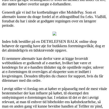
der støtter køber overfor uægte e-forhandlere.
Generelt går vi ind for kortbetalinger eller MobilePay. Som et
alternativ kunne du drage fordel af et afdragstilbud fra f.eks. ViaBill,
forudsat du har i sinde at godtgøre regningen over en længere
periode.
Inden folk bestiller på en DETHLEFSEN BALK online shop
behøver de egentlig have øje for butikkens forretningsvilkår, dog er
det almindeligvis en tidskrævende opgave.
Et nemmere alternativ kan derfor være at kigge hvorvidt
webbutikken er godkendt af e-mærket, hvilket bør være et
kendetegn for at e-handlen tilslutter sig de opstillede regler, udover
at e-forretningen tit overvåges af eksperter som er indført i
lovgivningen. Desuden tilbydes du chance for support, hvis du får
dilemmaer med din ordre.
I øvrigt stiller vi forslag om at køber er påpasselig med de mest vitale
bestemmelser der kan influere på købet, til eksempel den
ombytningsret e-forretningen har. I relation til det er det i øvrigt
relevant, at man til enhver tid bibeholder ens købsbekræftelse, så
man en anden gang vil kunne bevidne handlen af Tefilter m/ pind,