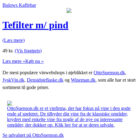
Bulows Kaffebar
Tefilter m/ pind
(Læs mere)
49
kr.
(Vis fragtpris)
Læs mere »
Køb nu »
De mest populære vinwebshops i øjeblikket er
OttoSuenson.dk
,
JyskVin.dk
,
Densidsteflaske.dk
og
Wineman.dk
, som alle har et stort
sortiment til gode priser.
OttoSuenson.dk er et vinfirma, der har fokus på vine i den gode
ende af spektret. De tilbyder dig vine fra de klassiske områder,
krydret med enkelte vine fra nogle af de nye og interessante
områder, der dukker op. Klik her for at se deres udvalg.
Se udvalget på OttoSuenson.dk