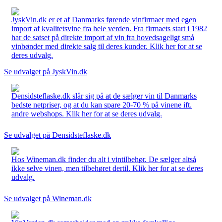
JyskVin.dk er et af Danmarks førende vinfirmaer med egen
import af kvalitetsvine fra hele verden. Fra firmaets start i 1982
har de satset på direkte import af vin fra hovedsageligt små
vinbønder med direkte salg til deres kunder. Klik her for at se
deres udvalg.
Se udvalget på JyskVin.dk
Densidsteflaske.dk slår sig på at de sælger vin til Danmarks
bedste netpriser, og at du kan spare 20-70 % på vinene ift.
andre webshops. Klik her for at se deres udvalg.
Se udvalget på Densidsteflaske.dk
Hos Wineman.dk finder du alt i vintilbehør. De sælger altså
ikke selve vinen, men tilbehøret dertil. Klik her for at se deres
udvalg.
Se udvalget på Wineman.dk