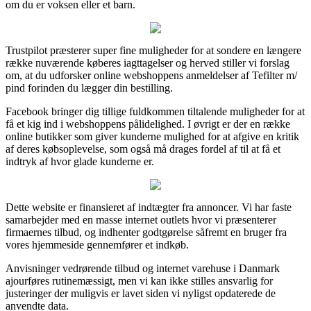
om du er voksen eller et barn.
Trustpilot præsterer super fine muligheder for at sondere en længere
række nuværende køberes iagttagelser og herved stiller vi forslag
om, at du udforsker online webshoppens anmeldelser af Tefilter m/
pind forinden du lægger din bestilling.
Facebook bringer dig tillige fuldkommen tiltalende muligheder for at
få et kig ind i webshoppens pålidelighed. I øvrigt er der en række
online butikker som giver kunderne mulighed for at afgive en kritik
af deres købsoplevelse, som også må drages fordel af til at få et
indtryk af hvor glade kunderne er.
Dette website er finansieret af indtægter fra annoncer. Vi har faste
samarbejder med en masse internet outlets hvor vi præsenterer
firmaernes tilbud, og indhenter godtgørelse såfremt en bruger fra
vores hjemmeside gennemfører et indkøb.
Anvisninger vedrørende tilbud og internet varehuse i Danmark
ajourføres rutinemæssigt, men vi kan ikke stilles ansvarlig for
justeringer der muligvis er lavet siden vi nyligst opdaterede de
anvendte data.