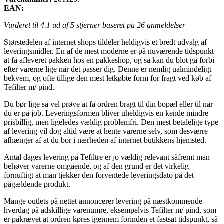
EAN:
Vurderet til
4.1
ud af 5 stjerner baseret på
26
anmeldelser
Størstedelen af internet shops tildeler heldigvis et bredt udvalg af
leveringsmidler. En af de mest moderne er på nuværende tidspunkt
at få afleveret pakken hos en pakkeshop, og så kan du blot gå forbi
efter varerne lige når det passer dig. Denne er nemlig ualmindeligt
bekvem, og ofte tillige den mest letkøbte form for fragt ved køb af
Tefilter m/ pind.
Du bør lige så vel prøve at få ordren bragt til din bopæl eller til når
du er på job. Leveringsformen bliver uheldigvis en kende mindre
prisbillig, men ligeledes vældig problemfri. Den mest betalelige type
af levering vil dog altid være at hente varerne selv, som desværre
afhænger af at du bor i nærheden af internet butikkens hjemsted.
Antal dages levering på Tefiltre er jo vældig relevant såfremt man
behøver varerne omgående, og af den grund er det virkelig
fornuftigt at man tjekker den forventede leveringsdato på det
pågældende produkt.
Mange outlets på nettet annoncerer levering på næstkommende
hverdag på adskillige varenumre, eksempelvis Tefilter m/ pind, som
er påkrævet at ordren køres igennem forinden et fastsat tidspunkt, så