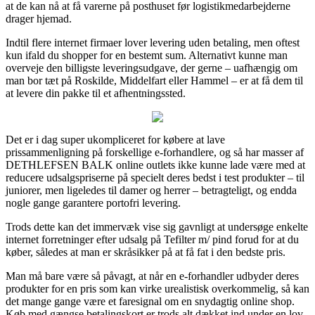
at de kan nå at få varerne på posthuset før logistikmedarbejderne
drager hjemad.
Indtil flere internet firmaer lover levering uden betaling, men oftest
kun ifald du shopper for en bestemt sum. Alternativt kunne man
overveje den billigste leveringsudgave, der gerne – uafhængig om
man bor tæt på Roskilde, Middelfart eller Hammel – er at få dem til
at levere din pakke til et afhentningssted.
Det er i dag super ukompliceret for købere at lave
prissammenligning på forskellige e-forhandlere, og så har masser af
DETHLEFSEN BALK online outlets ikke kunne lade være med at
reducere udsalgspriserne på specielt deres bedst i test produkter – til
juniorer, men ligeledes til damer og herrer – betragteligt, og endda
nogle gange garantere portofri levering.
Trods dette kan det immervæk vise sig gavnligt at undersøge enkelte
internet forretninger efter udsalg på Tefilter m/ pind forud for at du
køber, således at man er skråsikker på at få fat i den bedste pris.
Man må bare være så påvagt, at når en e-forhandler udbyder deres
produkter for en pris som kan virke urealistisk overkommelig, så kan
det mange gange være et faresignal om en snydagtig online shop.
Køb med gængse betalingskort er trods alt dækket ind under en lov,