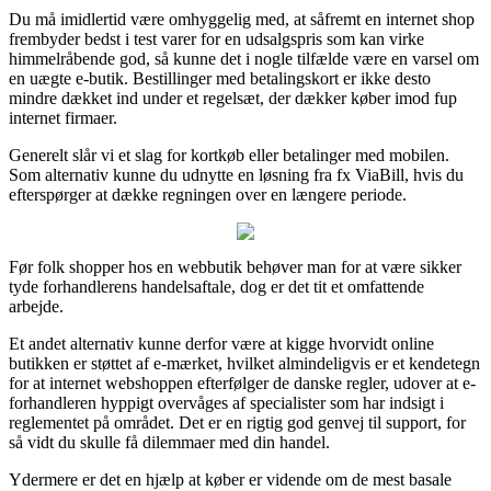
Du må imidlertid være omhyggelig med, at såfremt en internet shop
frembyder bedst i test varer for en udsalgspris som kan virke
himmelråbende god, så kunne det i nogle tilfælde være en varsel om
en uægte e-butik. Bestillinger med betalingskort er ikke desto
mindre dækket ind under et regelsæt, der dækker køber imod fup
internet firmaer.
Generelt slår vi et slag for kortkøb eller betalinger med mobilen.
Som alternativ kunne du udnytte en løsning fra fx ViaBill, hvis du
efterspørger at dække regningen over en længere periode.
Før folk shopper hos en webbutik behøver man for at være sikker
tyde forhandlerens handelsaftale, dog er det tit et omfattende
arbejde.
Et andet alternativ kunne derfor være at kigge hvorvidt online
butikken er støttet af e-mærket, hvilket almindeligvis er et kendetegn
for at internet webshoppen efterfølger de danske regler, udover at e-
forhandleren hyppigt overvåges af specialister som har indsigt i
reglementet på området. Det er en rigtig god genvej til support, for
så vidt du skulle få dilemmaer med din handel.
Ydermere er det en hjælp at køber er vidende om de mest basale