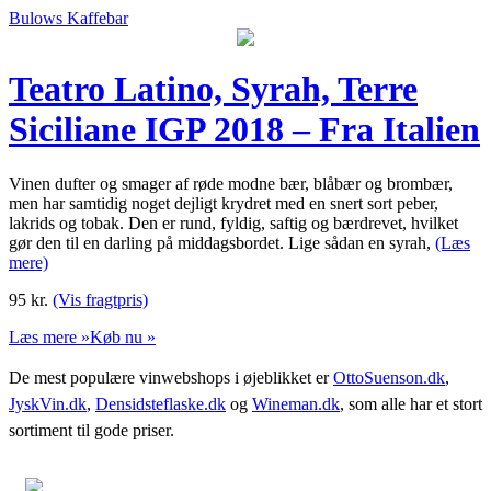
Bulows Kaffebar
Teatro Latino, Syrah, Terre
Siciliane IGP 2018 – Fra Italien
Vinen dufter og smager af røde modne bær, blåbær og brombær,
men har samtidig noget dejligt krydret med en snert sort peber,
lakrids og tobak. Den er rund, fyldig, saftig og bærdrevet, hvilket
gør den til en darling på middagsbordet. Lige sådan en syrah,
(Læs
mere)
95
kr.
(Vis fragtpris)
Læs mere »
Køb nu »
De mest populære vinwebshops i øjeblikket er
OttoSuenson.dk
,
JyskVin.dk
,
Densidsteflaske.dk
og
Wineman.dk
, som alle har et stort
sortiment til gode priser.