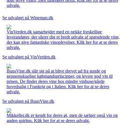
ikke selve vinen, men tilbehøret dertil. Klik her for at se deres
udvalg.
Se udvalget på Wineman.dk
VinVerden.dk samarbejder med en række forskellige
leverandører, der sikrer dig et bredt udvalg af spændende vine,
der kan give fantastiske vinoplevelser. Klik her for at se deres
udvalg.
Se udvalget på VinVerden.dk
BuusVine.dk slår sig på at blive drevet ud fra sunde og
gennemskuelige købmandsprincipper, og levere god vin til
prisen. De finder deres vine hos mindre vinhuse/gårde
hovedsalig i Frankrig og i Italien. Klik her for at se deres
udvalg.
Se udvalget på BuusVine.dk
Mikkeller.dk er kendt for deres øl, men de sælger også vin og
anden spiritus. Klik her for at se deres udvalg.