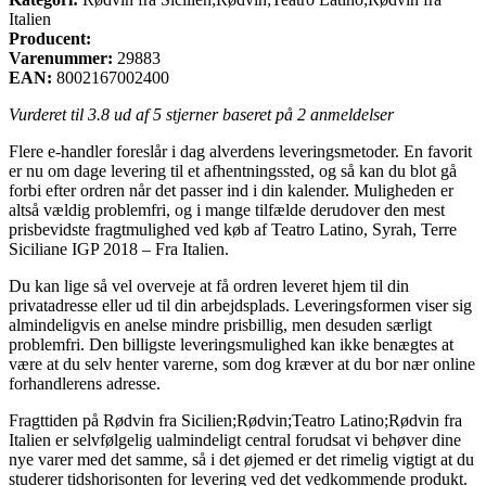
Italien
Producent:
Varenummer:
29883
EAN:
8002167002400
Vurderet til
3.8
ud af 5 stjerner baseret på
2
anmeldelser
Flere e-handler foreslår i dag alverdens leveringsmetoder. En favorit
er nu om dage levering til et afhentningssted, og så kan du blot gå
forbi efter ordren når det passer ind i din kalender. Muligheden er
altså vældig problemfri, og i mange tilfælde derudover den mest
prisbevidste fragtmulighed ved køb af Teatro Latino, Syrah, Terre
Siciliane IGP 2018 – Fra Italien.
Du kan lige så vel overveje at få ordren leveret hjem til din
privatadresse eller ud til din arbejdsplads. Leveringsformen viser sig
almindeligvis en anelse mindre prisbillig, men desuden særligt
problemfri. Den billigste leveringsmulighed kan ikke benægtes at
være at du selv henter varerne, som dog kræver at du bor nær online
forhandlerens adresse.
Fragttiden på Rødvin fra Sicilien;Rødvin;Teatro Latino;Rødvin fra
Italien er selvfølgelig ualmindeligt central forudsat vi behøver dine
nye varer med det samme, så i det øjemed er det rimelig vigtigt at du
studerer tidshorisonten for levering ved det vedkommende produkt.