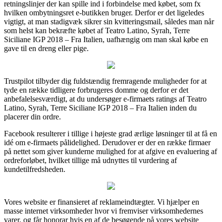
retningslinjer der kan spille ind i forbindelse med købet, som fx
hvilken ombytningsret e-butikken bruger. Derfor er det ligeledes
vigtigt, at man stadigvæk sikrer sin kvitteringsmail, således man når
som helst kan bekræfte købet af Teatro Latino, Syrah, Terre
Siciliane IGP 2018 – Fra Italien, uafhængig om man skal købe en
gave til en dreng eller pige.
Trustpilot tilbyder dig fuldstændig fremragende muligheder for at
tyde en række tidligere forbrugeres domme og derfor er det
anbefalelsesværdigt, at du undersøger e-firmaets ratings af Teatro
Latino, Syrah, Terre Siciliane IGP 2018 – Fra Italien inden du
placerer din ordre.
Facebook resulterer i tillige i højeste grad ærlige løsninger til at få en
idé om e-firmaets pålidelighed. Derudover er der en række firmaer
på nettet som giver kunderne mulighed for at afgive en evaluering af
ordreforløbet, hvilket tillige må udnyttes til vurdering af
kundetilfredsheden.
Vores website er finansieret af reklameindtægter. Vi hjælper en
masse internet virksomheder hvor vi fremviser virksomhedernes
varer, og får honorar hvis en af de besøgende på vores website