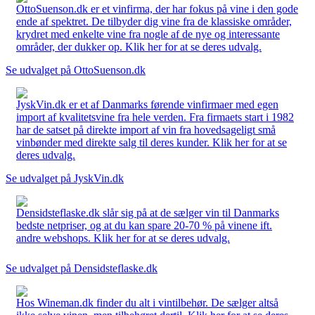
OttoSuenson.dk er et vinfirma, der har fokus på vine i den gode
ende af spektret. De tilbyder dig vine fra de klassiske områder,
krydret med enkelte vine fra nogle af de nye og interessante
områder, der dukker op. Klik her for at se deres udvalg.
Se udvalget på OttoSuenson.dk
JyskVin.dk er et af Danmarks førende vinfirmaer med egen
import af kvalitetsvine fra hele verden. Fra firmaets start i 1982
har de satset på direkte import af vin fra hovedsageligt små
vinbønder med direkte salg til deres kunder. Klik her for at se
deres udvalg.
Se udvalget på JyskVin.dk
Densidsteflaske.dk slår sig på at de sælger vin til Danmarks
bedste netpriser, og at du kan spare 20-70 % på vinene ift.
andre webshops. Klik her for at se deres udvalg.
Se udvalget på Densidsteflaske.dk
Hos Wineman.dk finder du alt i vintilbehør. De sælger altså