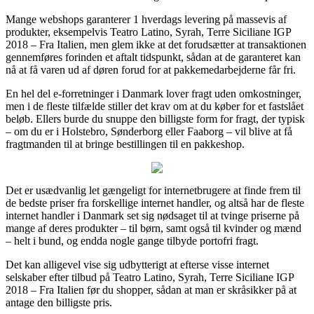
Mange webshops garanterer 1 hverdags levering på massevis af
produkter, eksempelvis Teatro Latino, Syrah, Terre Siciliane IGP
2018 – Fra Italien, men glem ikke at det forudsætter at transaktionen
gennemføres forinden et aftalt tidspunkt, sådan at de garanteret kan
nå at få varen ud af døren forud for at pakkemedarbejderne får fri.
En hel del e-forretninger i Danmark lover fragt uden omkostninger,
men i de fleste tilfælde stiller det krav om at du køber for et fastslået
beløb. Ellers burde du snuppe den billigste form for fragt, der typisk
– om du er i Holstebro, Sønderborg eller Faaborg – vil blive at få
fragtmanden til at bringe bestillingen til en pakkeshop.
Det er usædvanlig let gængeligt for internetbrugere at finde frem til
de bedste priser fra forskellige internet handler, og altså har de fleste
internet handler i Danmark set sig nødsaget til at tvinge priserne på
mange af deres produkter – til børn, samt også til kvinder og mænd
– helt i bund, og endda nogle gange tilbyde portofri fragt.
Det kan alligevel vise sig udbytterigt at efterse visse internet
selskaber efter tilbud på Teatro Latino, Syrah, Terre Siciliane IGP
2018 – Fra Italien før du shopper, sådan at man er skråsikker på at
antage den billigste pris.