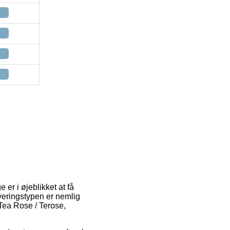
er i øjeblikket at få
everingstypen er nemlig
 Tea Rose / Terose,