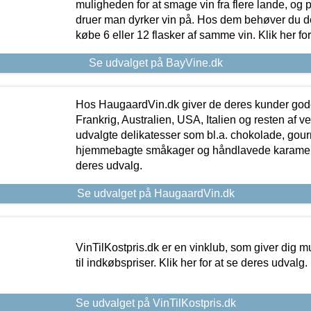
muligheden for at smage vin fra flere lande, og p
druer man dyrker vin på. Hos dem behøver du der
købe 6 eller 12 flasker af samme vin. Klik her fo
Se udvalget på BayVine.dk
Hos HaugaardVin.dk giver de deres kunder gode
Frankrig, Australien, USA, Italien og resten af v
udvalgte delikatesser som bl.a. chokolade, gourm
hjemmebagte småkager og håndlavede karameller
deres udvalg.
Se udvalget på HaugaardVin.dk
VinTilKostpris.dk er en vinklub, som giver dig m
til indkøbspriser. Klik her for at se deres udvalg.
Se udvalget på VinTilKostpris.dk