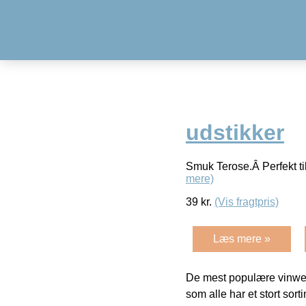
udstikker
Smuk Terose.Â Perfekt til
mere)
39
kr.
(Vis fragtpris)
Læs mere »
De mest populære vinweb
som alle har et stort sorti