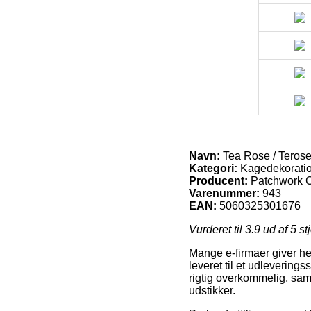
Navn:
Tea Rose / Terose
Kategori:
Kagedekoratio
Producent:
Patchwork C
Varenummer:
943
EAN:
5060325301676
Vurderet til
3.9
ud af 5 st
Mange e-firmaer giver hel
leveret til et udlevering
rigtig overkommelig, samt
udstikker.