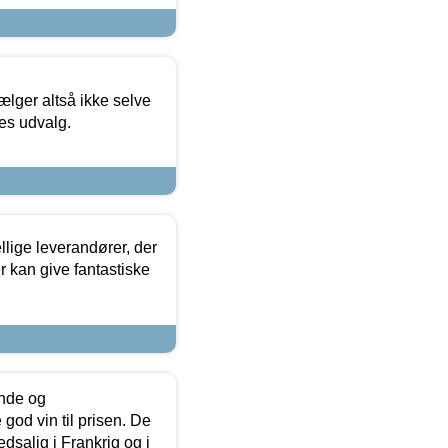
ælger altså ikke selve
res udvalg.
lige leverandører, der
r kan give fantastiske
unde og
od vin til prisen. De
dsalig i Frankrig og i