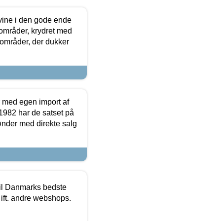
 vine i den gode ende
e områder, krydret med
 områder, der dukker
r med egen import af
i 1982 har de satset på
ønder med direkte salg
 til Danmarks bedste
 ift. andre webshops.