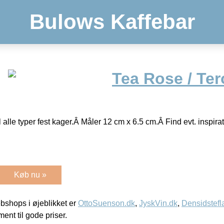
Bulows Kaffebar
Tea Rose / Ter
 alle typer fest kager.Â Måler 12 cm x 6.5 cm.Â Find evt. inspirat
Køb nu »
shops i øjeblikket er
OttoSuenson.dk
,
JyskVin.dk
,
Densidstefl
ment til gode priser.