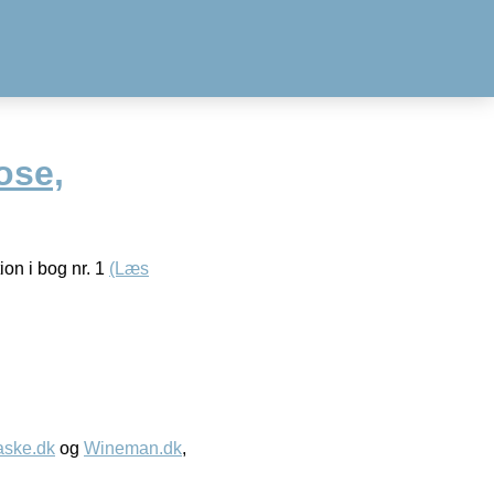
ose,
ion i bog nr. 1
(Læs
aske.dk
og
Wineman.dk
,