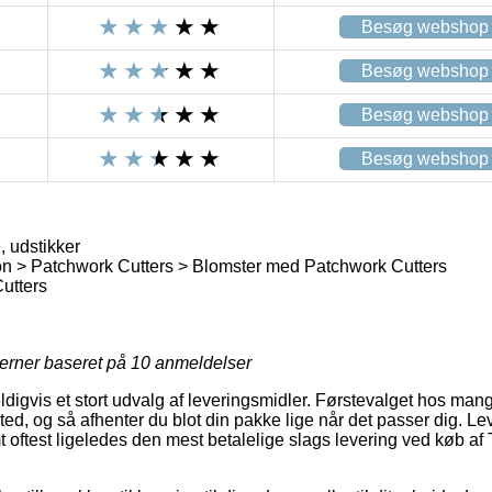
Besøg webshop
Besøg webshop
Besøg webshop
Besøg webshop
, udstikker
n > Patchwork Cutters > Blomster med Patchwork Cutters
utters
jerner baseret på
10
anmeldelser
digvis et stort udvalg af leveringsmidler. Førstevalget hos mange 
ssted, og så afhenter du blot din pakke lige når det passer dig. L
 oftest ligeledes den mest betalelige slags levering ved køb af