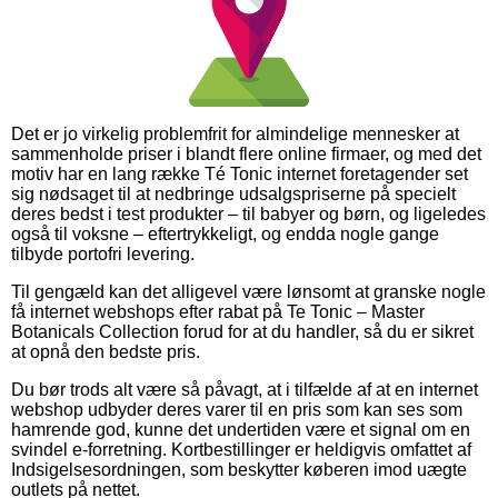
Det er jo virkelig problemfrit for almindelige mennesker at
sammenholde priser i blandt flere online firmaer, og med det
motiv har en lang række Té Tonic internet foretagender set
sig nødsaget til at nedbringe udsalgspriserne på specielt
deres bedst i test produkter – til babyer og børn, og ligeledes
også til voksne – eftertrykkeligt, og endda nogle gange
tilbyde portofri levering.
Til gengæld kan det alligevel være lønsomt at granske nogle
få internet webshops efter rabat på Te Tonic – Master
Botanicals Collection forud for at du handler, så du er sikret
at opnå den bedste pris.
Du bør trods alt være så påvagt, at i tilfælde af at en internet
webshop udbyder deres varer til en pris som kan ses som
hamrende god, kunne det undertiden være et signal om en
svindel e-forretning. Kortbestillinger er heldigvis omfattet af
Indsigelsesordningen, som beskytter køberen imod uægte
outlets på nettet.