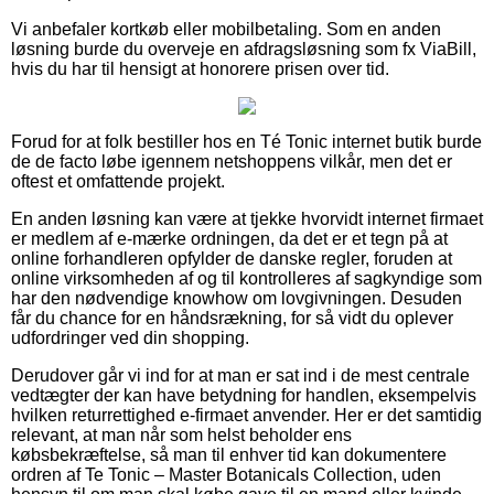
Vi anbefaler kortkøb eller mobilbetaling. Som en anden
løsning burde du overveje en afdragsløsning som fx ViaBill,
hvis du har til hensigt at honorere prisen over tid.
Forud for at folk bestiller hos en Té Tonic internet butik burde
de de facto løbe igennem netshoppens vilkår, men det er
oftest et omfattende projekt.
En anden løsning kan være at tjekke hvorvidt internet firmaet
er medlem af e-mærke ordningen, da det er et tegn på at
online forhandleren opfylder de danske regler, foruden at
online virksomheden af og til kontrolleres af sagkyndige som
har den nødvendige knowhow om lovgivningen. Desuden
får du chance for en håndsrækning, for så vidt du oplever
udfordringer ved din shopping.
Derudover går vi ind for at man er sat ind i de mest centrale
vedtægter der kan have betydning for handlen, eksempelvis
hvilken returrettighed e-firmaet anvender. Her er det samtidig
relevant, at man når som helst beholder ens
købsbekræftelse, så man til enhver tid kan dokumentere
ordren af Te Tonic – Master Botanicals Collection, uden