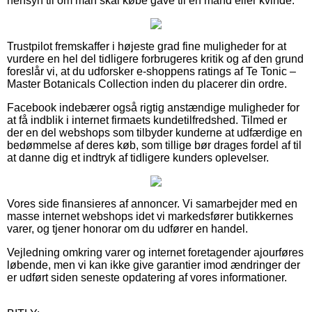
hensyn til om man skal købe gave til en mand eller kvinde.
Trustpilot fremskaffer i højeste grad fine muligheder for at
vurdere en hel del tidligere forbrugeres kritik og af den grund
foreslår vi, at du udforsker e-shoppens ratings af Te Tonic –
Master Botanicals Collection inden du placerer din ordre.
Facebook indebærer også rigtig anstændige muligheder for
at få indblik i internet firmaets kundetilfredshed. Tilmed er
der en del webshops som tilbyder kunderne at udfærdige en
bedømmelse af deres køb, som tillige bør drages fordel af til
at danne dig et indtryk af tidligere kunders oplevelser.
Vores side finansieres af annoncer. Vi samarbejder med en
masse internet webshops idet vi markedsfører butikkernes
varer, og tjener honorar om du udfører en handel.
Vejledning omkring varer og internet foretagender ajourføres
løbende, men vi kan ikke give garantier imod ændringer der
er udført siden seneste opdatering af vores informationer.