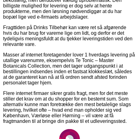
bekostelig, men derudover vældig uproblematisk. Den
billigste mulighed for levering er dog selv at hente
produkterne, men den løsning nødvendiggør at du har
bopæl lige ved e-firmaets arbejdslager.
Fragttiden på Drinks Tilbehør kan være ret så afgørende
hvis du har brug for varerne lige om lidt, og derfor er det
tydeligvis meningsfuldt at du tjekker leveringstiden ved den
relevante vare.
Masser af internet foretagender lover 1 hverdags levering på
utallige varenumre, eksempelvis Te Tonic – Master
Botanicals Collection, men det tager udgangspunkt i at
bestillingen indsendes inden et fastsat klokkeslæt, således
at de garanteret kan nå at få ordren sendt afsted forinden
personalet tager hjem.
Flere internet firmaer sikrer gratis fragt, men for det meste
stiller det krav om at du shopper for en bestemt sum. Som
alternativ kunne man foretrække den mest betalelige slags
levering, hvilket ofte – hvad end man opholder sig ved
København, Værløse eller Hørning – vil være at få
fragtmanden til at bringe din pakke til et udleveringssted.