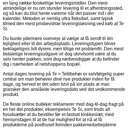
en lang række forskellige leveringsmidler. Den mest
almindelige er nu om stunder levering til et afhentningssted,
og så kan du blot hente varerne når det passer ind i din
kalender. Metoden er nemlig ultra fleksibel, samt typisk
tilmed den mest prisbevidste leveringsløsning ved køb af Te
Si.
Du burde ydermere overveje at vælge at få sendt til din
lejlighed eller til din arbejdsplads. Leveringstypen bliver
beklageligvis lidt dyrere, men tillige ret problemfri. Den mest
betalelige leveringsudgave vil dog utvivlsomt være at du
selv henter pakken, som dog nødvendiggør at du befinder
dig i nærheden af netshoppens bopæl.
Antal dages levering på Te > Tetilbehør er selvfølgelig super
central om man behøver dine nye produkter inden for få
dage, og herved er det uden tvivl på sin plads at man
gransker den anslåede leveringsdato ved det vedkommende
produkt.
De fleste online butikker reklamerer med dag-til-dag fragt på
en hel del produkter, eksempelvis Te Si, som trods alt
forudsætter at du bestiller før et fastsat klokkeslæt, med
hensynstagen til at de har mulighed for at nå at få
produkterne på posthuset forinden pakkemedarbejderne