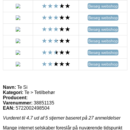
Besøg webshop
Besøg webshop
Besøg webshop
Besøg webshop
Besøg webshop
Besøg webshop
Navn:
Te Si
Kategori:
Te > Tetilbehør
Producent:
Varenummer:
38851135
EAN:
5722002498504
Vurderet til
4.7
ud af 5 stjerner baseret på
27
anmeldelser
Mange internet selskaber foreslår på nuværende tidspunkt