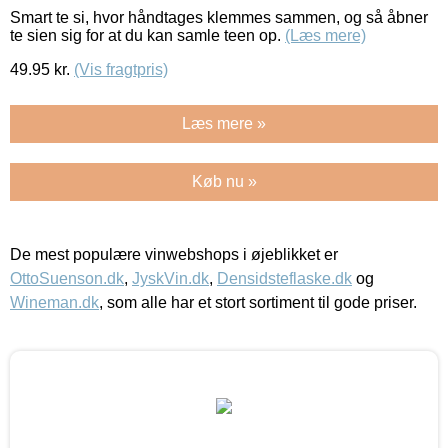
Smart te si, hvor håndtages klemmes sammen, og så åbner
te sien sig for at du kan samle teen op.
(Læs mere)
49.95
kr.
(Vis fragtpris)
Læs mere »
Køb nu »
De mest populære vinwebshops i øjeblikket er
OttoSuenson.dk
,
JyskVin.dk
,
Densidsteflaske.dk
og
Wineman.dk
, som alle har et stort sortiment til gode priser.