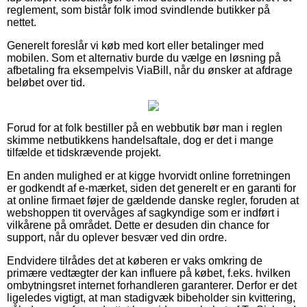
reglement, som bistår folk imod svindlende butikker på
nettet.
Generelt foreslår vi køb med kort eller betalinger med
mobilen. Som et alternativ burde du vælge en løsning på
afbetaling fra eksempelvis ViaBill, når du ønsker at afdrage
beløbet over tid.
Forud for at folk bestiller på en webbutik bør man i reglen
skimme netbutikkens handelsaftale, dog er det i mange
tilfælde et tidskrævende projekt.
En anden mulighed er at kigge hvorvidt online forretningen
er godkendt af e-mærket, siden det generelt er en garanti for
at online firmaet føjer de gældende danske regler, foruden at
webshoppen tit overvåges af sagkyndige som er indført i
vilkårene på området. Dette er desuden din chance for
support, når du oplever besvær ved din ordre.
Endvidere tilrådes det at køberen er vaks omkring de
primære vedtægter der kan influere på købet, f.eks. hvilken
ombytningsret internet forhandleren garanterer. Derfor er det
ligeledes vigtigt, at man stadigvæk bibeholder sin kvittering,