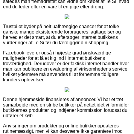
således man fremadrettet kan vidne om købet af Te Si, hvad
end du leder efter en vare til en pige eller dreng.
Trustpilot byder på helt uafhængige chancer for at tolke
ganske mange eksisterende forbrugeres iagttagelser og
herved er det smart, at du eftersøger internet butikkens
vurderinger af Te Si før du færdiggør din shopping.
Facebook leverer også i højeste grad ønskværdige
muligheder for at få et kig ind i internet butikkens
troværdighed. Derudover er der faktisk internet handler hvor
man kan publicere en evaluering af virksomhedens service,
hvilket ydermere må anvendes til at fornemme tidligere
kunders oplevelser.
Denne hjemmeside finansieres af annoncer. Vi har et tæt
samarbejde med en stribe butikker på nettet idet vi formidler
butikkernes produkter, og indtjener kommission forudsat du
udfører et køb.
Anvisninger om produkter og online butikker opdateres
rutinemæssigt, men vi kan desværre ikke garantere imod