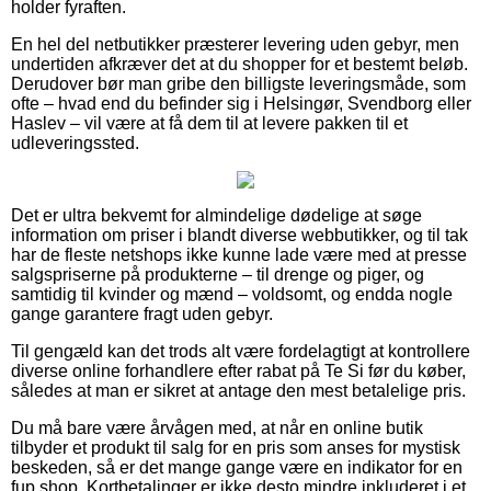
holder fyraften.
En hel del netbutikker præsterer levering uden gebyr, men
undertiden afkræver det at du shopper for et bestemt beløb.
Derudover bør man gribe den billigste leveringsmåde, som
ofte – hvad end du befinder sig i Helsingør, Svendborg eller
Haslev – vil være at få dem til at levere pakken til et
udleveringssted.
Det er ultra bekvemt for almindelige dødelige at søge
information om priser i blandt diverse webbutikker, og til tak
har de fleste netshops ikke kunne lade være med at presse
salgspriserne på produkterne – til drenge og piger, og
samtidig til kvinder og mænd – voldsomt, og endda nogle
gange garantere fragt uden gebyr.
Til gengæld kan det trods alt være fordelagtigt at kontrollere
diverse online forhandlere efter rabat på Te Si før du køber,
således at man er sikret at antage den mest betalelige pris.
Du må bare være årvågen med, at når en online butik
tilbyder et produkt til salg for en pris som anses for mystisk
beskeden, så er det mange gange være en indikator for en
fup shop. Kortbetalinger er ikke desto mindre inkluderet i et