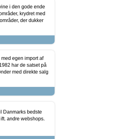
 vine i den gode ende
e områder, krydret med
 områder, der dukker
r med egen import af
i 1982 har de satset på
ønder med direkte salg
 til Danmarks bedste
 ift. andre webshops.