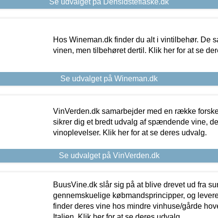
Se udvalget på Densidsteflaske.dk
Hos Wineman.dk finder du alt i vintilbehør. De s
vinen, men tilbehøret dertil. Klik her for at se de
Se udvalget på Wineman.dk
VinVerden.dk samarbejder med en række forskel
sikrer dig et bredt udvalg af spændende vine, de
vinoplevelser. Klik her for at se deres udvalg.
Se udvalget på VinVerden.dk
BuusVine.dk slår sig på at blive drevet ud fra s
gennemskuelige købmandsprincipper, og levere g
finder deres vine hos mindre vinhuse/gårde hove
Italien. Klik her for at se deres udvalg.