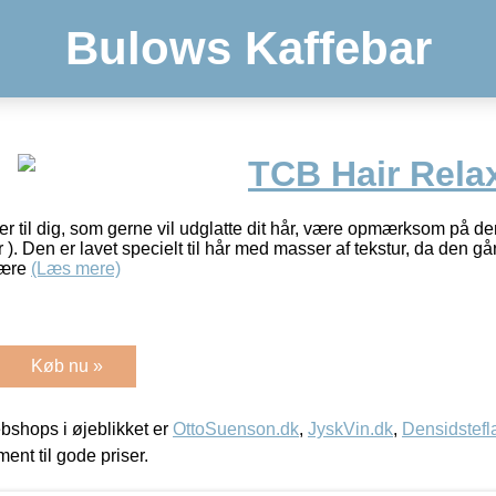
Bulows Kaffebar
TCB Hair Rela
r til dig, som gerne vil udglatte dit hår, være opmærksom på de
r ). Den er lavet specielt til hår med masser af tekstur, da den gå
være
(Læs mere)
Køb nu »
shops i øjeblikket er
OttoSuenson.dk
,
JyskVin.dk
,
Densidstefl
ment til gode priser.