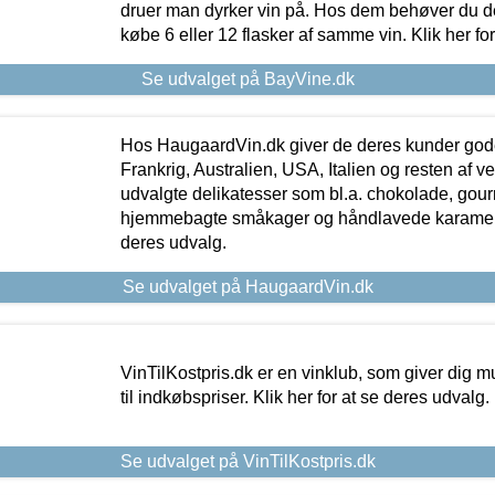
druer man dyrker vin på. Hos dem behøver du der
købe 6 eller 12 flasker af samme vin. Klik her fo
Se udvalget på BayVine.dk
Hos HaugaardVin.dk giver de deres kunder gode
Frankrig, Australien, USA, Italien og resten af v
udvalgte delikatesser som bl.a. chokolade, gourm
hjemmebagte småkager og håndlavede karameller
deres udvalg.
Se udvalget på HaugaardVin.dk
VinTilKostpris.dk er en vinklub, som giver dig m
til indkøbspriser. Klik her for at se deres udvalg.
Se udvalget på VinTilKostpris.dk