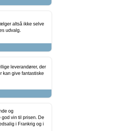
ælger altså ikke selve
res udvalg.
lige leverandører, der
r kan give fantastiske
unde og
od vin til prisen. De
dsalig i Frankrig og i