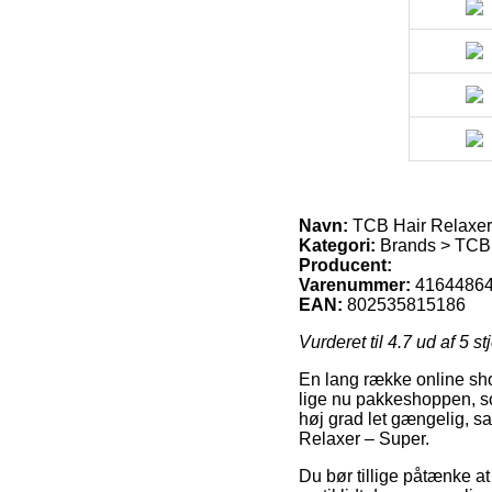
Navn:
TCB Hair Relaxer
Kategori:
Brands > TCB
Producent:
Varenummer:
4164486
EAN:
802535815186
Vurderet til
4.7
ud af 5 st
En lang række online shop
lige nu pakkeshoppen, som
høj grad let gængelig, 
Relaxer – Super.
Du bør tillige påtænke at 