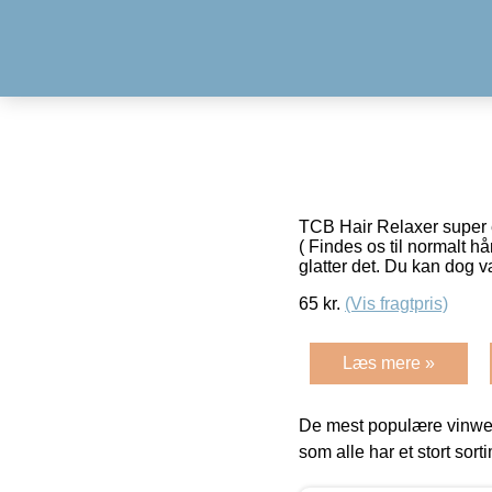
TCB Hair Relaxer super e
( Findes os til normalt hå
glatter det. Du kan dog 
65
kr.
(Vis fragtpris)
Læs mere »
De mest populære vinweb
som alle har et stort sorti