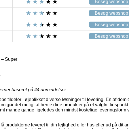
Besøg webshop
Besøg webshop
Besøg webshop
Besøg webshop
 – Super
4
jerner baseret på
44
anmeldelser
s tildeler i øjeblikket diverse løsninger til levering. En af dem
 gør det muligt at hente dine produkter på et valgfrit tidspunkt.
samt mange gange ligeledes den mindst kostelige leveringsform 
få produkterne leveret til din lejlighed eller hus eller ud på dit a