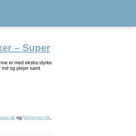
xer – Super
nne er med ekstra styrke
r ind og plejer samt
aske.dk
og
Wineman.dk
,