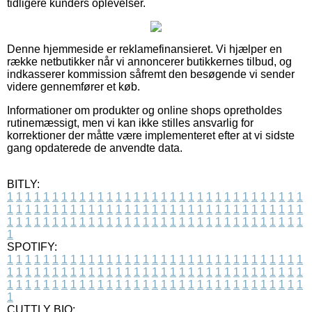
tidligere kunders oplevelser.
Denne hjemmeside er reklamefinansieret. Vi hjælper en
række netbutikker når vi annoncerer butikkernes tilbud, og
indkasserer kommission såfremt den besøgende vi sender
videre gennemfører et køb.
Informationer om produkter og online shops opretholdes
rutinemæssigt, men vi kan ikke stilles ansvarlig for
korrektioner der måtte være implementeret efter at vi sidste
gang opdaterede de anvendte data.
BITLY:
1
1
1
1
1
1
1
1
1
1
1
1
1
1
1
1
1
1
1
1
1
1
1
1
1
1
1
1
1
1
1
1
1
1
1
1
1
1
1
1
1
1
1
1
1
1
1
1
1
1
1
1
1
1
1
1
1
1
1
1
1
1
1
1
1
1
1
1
1
1
1
1
1
1
1
1
1
1
1
1
1
1
1
1
1
1
1
1
1
1
1
1
1
1
1
1
1
1
1
1
SPOTIFY:
1
1
1
1
1
1
1
1
1
1
1
1
1
1
1
1
1
1
1
1
1
1
1
1
1
1
1
1
1
1
1
1
1
1
1
1
1
1
1
1
1
1
1
1
1
1
1
1
1
1
1
1
1
1
1
1
1
1
1
1
1
1
1
1
1
1
1
1
1
1
1
1
1
1
1
1
1
1
1
1
1
1
1
1
1
1
1
1
1
1
1
1
1
1
1
1
1
1
1
1
CUTTLY BIO: