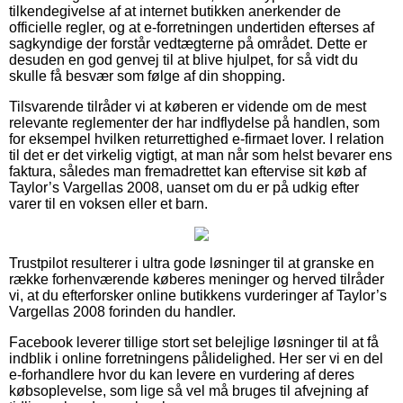
tilkendegivelse af at internet butikken anerkender de
officielle regler, og at e-forretningen undertiden efterses af
sagkyndige der forstår vedtægterne på området. Dette er
desuden en god genvej til at blive hjulpet, for så vidt du
skulle få besvær som følge af din shopping.
Tilsvarende tilråder vi at køberen er vidende om de mest
relevante reglementer der har indflydelse på handlen, som
for eksempel hvilken returrettighed e-firmaet lover. I relation
til det er det virkelig vigtigt, at man når som helst bevarer ens
faktura, således man fremadrettet kan eftervise sit køb af
Taylor’s Vargellas 2008, uanset om du er på udkig efter
varer til en voksen eller et barn.
Trustpilot resulterer i ultra gode løsninger til at granske en
række forhenværende køberes meninger og herved tilråder
vi, at du efterforsker online butikkens vurderinger af Taylor’s
Vargellas 2008 forinden du handler.
Facebook leverer tillige stort set belejlige løsninger til at få
indblik i online forretningens pålidelighed. Her ser vi en del
e-forhandlere hvor du kan levere en vurdering af deres
købsoplevelse, som lige så vel må bruges til afvejning af