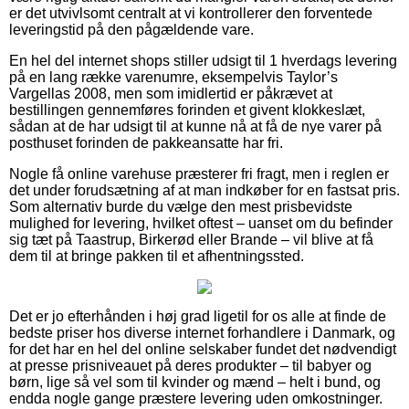
er det utvivlsomt centralt at vi kontrollerer den forventede
leveringstid på den pågældende vare.
En hel del internet shops stiller udsigt til 1 hverdags levering
på en lang række varenumre, eksempelvis Taylor’s
Vargellas 2008, men som imidlertid er påkrævet at
bestillingen gennemføres forinden et givent klokkeslæt,
sådan at de har udsigt til at kunne nå at få de nye varer på
posthuset forinden de pakkeansatte har fri.
Nogle få online varehuse præsterer fri fragt, men i reglen er
det under forudsætning af at man indkøber for en fastsat pris.
Som alternativ burde du vælge den mest prisbevidste
mulighed for levering, hvilket oftest – uanset om du befinder
sig tæt på Taastrup, Birkerød eller Brande – vil blive at få
dem til at bringe pakken til et afhentningssted.
Det er jo efterhånden i høj grad ligetil for os alle at finde de
bedste priser hos diverse internet forhandlere i Danmark, og
for det har en hel del online selskaber fundet det nødvendigt
at presse prisniveauet på deres produkter – til babyer og
børn, lige så vel som til kvinder og mænd – helt i bund, og
endda nogle gange præstere levering uden omkostninger.