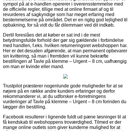
sympol på at e-handlen opererer i overensstemmelse med
de officielle regler, tillige med at online firmaet af og til
revurderes af sagkyndige som har meget erfaring med
bestemmelserne på området. Det er en rigtig god lejlighed til
opbakning, for så vidt du får dilemmaer ved dit indkøb.
Dertil foreslåes det at køber er sat ind i de mest
betydningsfulde forhold der gør sig gældende i forbindelse
med handlen, f.eks. hvilken returneringsret webshoppen har.
Her er det desuden afgørende, at man permanent opbevarer
sin kvittering, så man i fremtiden vil kunne bekræfte
bestillingen af Tavle på klemme – Urgent – 8 cm, uafhængig
om man er kvinde eller mand.
Trustpilot præsterer nogenlunde gode muligheder for at se
nøjere på en række andre kunders erfaringer og derfor
rekommanderer vi, at du udforsker e-forretningens
vurderinger af Tavle på klemme – Urgent – 8 cm forinden du
lægger din bestilling.
Facebook resulterer i lignende fuldt ud pæne løsninger til at
få kendskab til webshoppens troværdighed. Tilmed er der
mange online outlets som giver kunderne mulighed for at