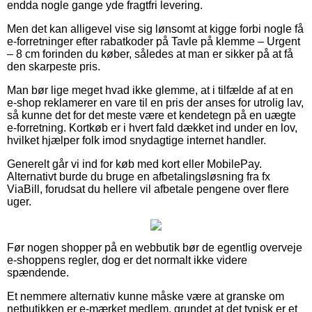
endda nogle gange yde fragtfri levering.
Men det kan alligevel vise sig lønsomt at kigge forbi nogle få
e-forretninger efter rabatkoder på Tavle på klemme – Urgent
– 8 cm forinden du køber, således at man er sikker på at få
den skarpeste pris.
Man bør lige meget hvad ikke glemme, at i tilfælde af at en
e-shop reklamerer en vare til en pris der anses for utrolig lav,
så kunne det for det meste være et kendetegn på en uægte
e-forretning. Kortkøb er i hvert fald dækket ind under en lov,
hvilket hjælper folk imod snydagtige internet handler.
Generelt går vi ind for køb med kort eller MobilePay.
Alternativt burde du bruge en afbetalingsløsning fra fx
ViaBill, forudsat du hellere vil afbetale pengene over flere
uger.
Før nogen shopper på en webbutik bør de egentlig overveje
e-shoppens regler, dog er det normalt ikke videre
spændende.
Et nemmere alternativ kunne måske være at granske om
netbutikken er e-mærket medlem, grundet at det typisk er et