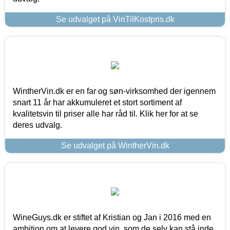
Se udvalget på VinTilKostpris.dk
WintherVin.dk er en far og søn-virksomhed der igennem
snart 11 år har akkumuleret et stort sortiment af
kvalitetsvin til priser alle har råd til. Klik her for at se
deres udvalg.
Se udvalget på WintherVin.dk
WineGuys.dk er stiftet af Kristian og Jan i 2016 med en
ambition om at levere god vin, som de selv kan stå inde