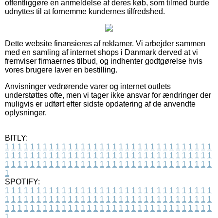
offentliggøre en anmeldelse af deres køb, som tilmed burde
udnyttes til at fornemme kundernes tilfredshed.
Dette website finansieres af reklamer. Vi arbejder sammen
med en samling af internet shops i Danmark derved at vi
fremviser firmaernes tilbud, og indhenter godtgørelse hvis
vores brugere laver en bestilling.
Anvisninger vedrørende varer og internet outlets
understøttes ofte, men vi tager ikke ansvar for ændringer der
muligvis er udført efter sidste opdatering af de anvendte
oplysninger.
BITLY:
1
1
1
1
1
1
1
1
1
1
1
1
1
1
1
1
1
1
1
1
1
1
1
1
1
1
1
1
1
1
1
1
1
1
1
1
1
1
1
1
1
1
1
1
1
1
1
1
1
1
1
1
1
1
1
1
1
1
1
1
1
1
1
1
1
1
1
1
1
1
1
1
1
1
1
1
1
1
1
1
1
1
1
1
1
1
1
1
1
1
1
1
1
1
1
1
1
1
1
1
SPOTIFY:
1
1
1
1
1
1
1
1
1
1
1
1
1
1
1
1
1
1
1
1
1
1
1
1
1
1
1
1
1
1
1
1
1
1
1
1
1
1
1
1
1
1
1
1
1
1
1
1
1
1
1
1
1
1
1
1
1
1
1
1
1
1
1
1
1
1
1
1
1
1
1
1
1
1
1
1
1
1
1
1
1
1
1
1
1
1
1
1
1
1
1
1
1
1
1
1
1
1
1
1