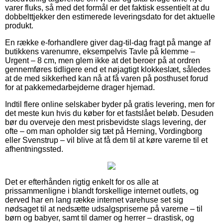
varer fluks, så med det formål er det faktisk essentielt at du
dobbelttjekker den estimerede leveringsdato for det aktuelle
produkt.
En række e-forhandlere giver dag-til-dag fragt på mange af
butikkens varenumre, eksempelvis Tavle på klemme –
Urgent – 8 cm, men glem ikke at det beroer på at ordren
gennemføres tidligere end et nøjagtigt klokkeslæt, således
at de med sikkerhed kan nå at få varen på posthuset forud
for at pakkemedarbejderne drager hjemad.
Indtil flere online selskaber byder på gratis levering, men for
det meste kun hvis du køber for et fastslået beløb. Desuden
bør du overveje den mest prisbevidste slags levering, der
ofte – om man opholder sig tæt på Herning, Vordingborg
eller Svenstrup – vil blive at få dem til at køre varerne til et
afhentningssted.
Det er efterhånden rigtig enkelt for os alle at
prissammenligne i blandt forskellige internet outlets, og
derved har en lang række internet varehuse set sig
nødsaget til at nedsætte udsalgspriserne på varerne – til
børn og babyer, samt til damer og herrer – drastisk, og