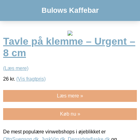
Bulows Kaffebar
Tavle på klemme – Urgent –
8 cm
(Læs mere)
26
kr.
(Vis fragtpris)
Læs mere »
Køb nu »
De mest populære vinwebshops i øjeblikket er
OttoSuenson.dk
,
JyskVin.dk
,
Densidsteflaske.dk
og