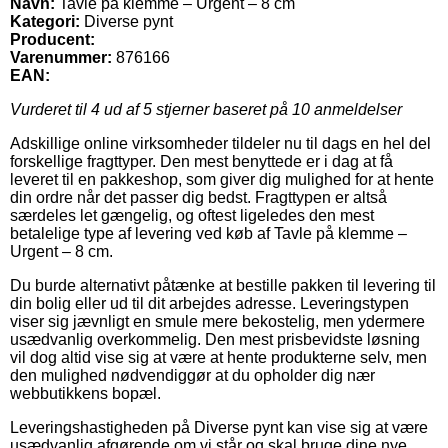
Navn:
Tavle på klemme – Urgent – 8 cm
Kategori:
Diverse pynt
Producent:
Varenummer:
876166
EAN:
Vurderet til
4
ud af 5 stjerner baseret på
10
anmeldelser
Adskillige online virksomheder tildeler nu til dags en hel del
forskellige fragttyper. Den mest benyttede er i dag at få
leveret til en pakkeshop, som giver dig mulighed for at hente
din ordre når det passer dig bedst. Fragttypen er altså
særdeles let gængelig, og oftest ligeledes den mest
betalelige type af levering ved køb af Tavle på klemme –
Urgent – 8 cm.
Du burde alternativt påtænke at bestille pakken til levering til
din bolig eller ud til dit arbejdes adresse. Leveringstypen
viser sig jævnligt en smule mere bekostelig, men ydermere
usædvanlig overkommelig. Den mest prisbevidste løsning
vil dog altid vise sig at være at hente produkterne selv, men
den mulighed nødvendiggør at du opholder dig nær
webbutikkens bopæl.
Leveringshastigheden på Diverse pynt kan vise sig at være
usædvanlig afgørende om vi står og skal bruge dine nye