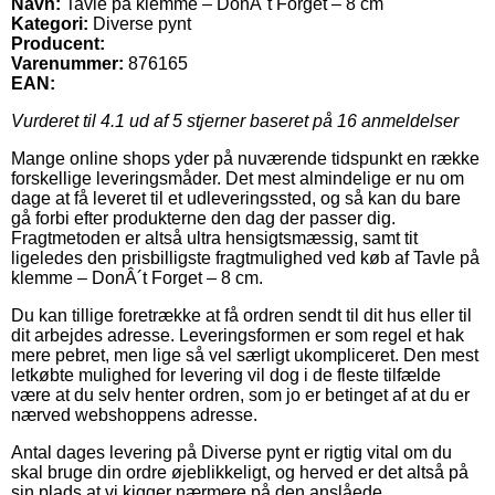
Navn:
Tavle på klemme – DonÂ´t Forget – 8 cm
Kategori:
Diverse pynt
Producent:
Varenummer:
876165
EAN:
Vurderet til
4.1
ud af 5 stjerner baseret på
16
anmeldelser
Mange online shops yder på nuværende tidspunkt en række
forskellige leveringsmåder. Det mest almindelige er nu om
dage at få leveret til et udleveringssted, og så kan du bare
gå forbi efter produkterne den dag der passer dig.
Fragtmetoden er altså ultra hensigtsmæssig, samt tit
ligeledes den prisbilligste fragtmulighed ved køb af Tavle på
klemme – DonÂ´t Forget – 8 cm.
Du kan tillige foretrække at få ordren sendt til dit hus eller til
dit arbejdes adresse. Leveringsformen er som regel et hak
mere pebret, men lige så vel særligt ukompliceret. Den mest
letkøbte mulighed for levering vil dog i de fleste tilfælde
være at du selv henter ordren, som jo er betinget af at du er
nærved webshoppens adresse.
Antal dages levering på Diverse pynt er rigtig vital om du
skal bruge din ordre øjeblikkeligt, og herved er det altså på
sin plads at vi kigger nærmere på den anslåede