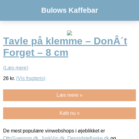
Bulows Kaffebar
Tavle på klemme – DonÂ´t
Forget – 8 cm
(Læs mere)
26
kr.
(Vis fragtpris)
Læs mere »
Køb nu »
De mest populære vinwebshops i øjeblikket er
OttoSuenson.dk
,
JyskVin.dk
,
Densidsteflaske.dk
og