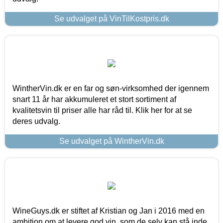
Se udvalget på VinTilKostpris.dk
WintherVin.dk er en far og søn-virksomhed der igennem
snart 11 år har akkumuleret et stort sortiment af
kvalitetsvin til priser alle har råd til. Klik her for at se
deres udvalg.
Se udvalget på WintherVin.dk
WineGuys.dk er stiftet af Kristian og Jan i 2016 med en
ambition om at levere god vin, som de selv kan stå inde