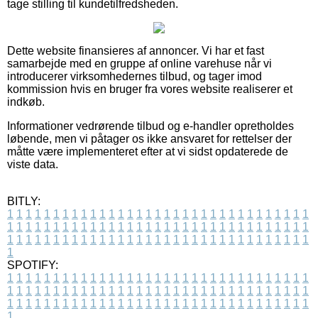
tage stilling til kundetilfredsheden.
Dette website finansieres af annoncer. Vi har et fast
samarbejde med en gruppe af online varehuse når vi
introducerer virksomhedernes tilbud, og tager imod
kommission hvis en bruger fra vores website realiserer et
indkøb.
Informationer vedrørende tilbud og e-handler opretholdes
løbende, men vi påtager os ikke ansvaret for rettelser der
måtte være implementeret efter at vi sidst opdaterede de
viste data.
BITLY:
1
1
1
1
1
1
1
1
1
1
1
1
1
1
1
1
1
1
1
1
1
1
1
1
1
1
1
1
1
1
1
1
1
1
1
1
1
1
1
1
1
1
1
1
1
1
1
1
1
1
1
1
1
1
1
1
1
1
1
1
1
1
1
1
1
1
1
1
1
1
1
1
1
1
1
1
1
1
1
1
1
1
1
1
1
1
1
1
1
1
1
1
1
1
1
1
1
1
1
1
SPOTIFY:
1
1
1
1
1
1
1
1
1
1
1
1
1
1
1
1
1
1
1
1
1
1
1
1
1
1
1
1
1
1
1
1
1
1
1
1
1
1
1
1
1
1
1
1
1
1
1
1
1
1
1
1
1
1
1
1
1
1
1
1
1
1
1
1
1
1
1
1
1
1
1
1
1
1
1
1
1
1
1
1
1
1
1
1
1
1
1
1
1
1
1
1
1
1
1
1
1
1
1
1