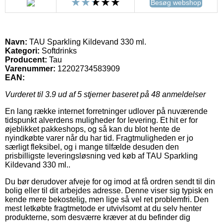
Besøg webshop
Navn:
TAU Sparkling Kildevand 330 ml.
Kategori:
Softdrinks
Producent:
Tau
Varenummer:
12202734583909
EAN:
Vurderet til
3.9
ud af 5 stjerner baseret på
48
anmeldelser
En lang række internet forretninger udlover på nuværende
tidspunkt alverdens muligheder for levering. Et hit er for
øjeblikket pakkeshops, og så kan du blot hente de
nyindkøbte varer når du har tid. Fragtmuligheden er jo
særligt fleksibel, og i mange tilfælde desuden den
prisbilligste leveringsløsning ved køb af TAU Sparkling
Kildevand 330 ml..
Du bør derudover afveje for og imod at få ordren sendt til din
bolig eller til dit arbejdes adresse. Denne viser sig typisk en
kende mere bekostelig, men lige så vel ret problemfri. Den
mest letkøbte fragtmetode er utvivlsomt at du selv henter
produkterne, som desværre kræver at du befinder dig