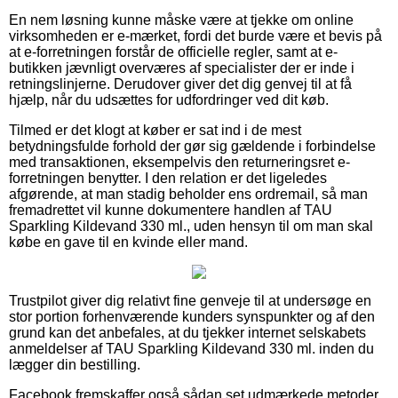
En nem løsning kunne måske være at tjekke om online
virksomheden er e-mærket, fordi det burde være et bevis på
at e-forretningen forstår de officielle regler, samt at e-
butikken jævnligt overværes af specialister der er inde i
retningslinjerne. Derudover giver det dig genvej til at få
hjælp, når du udsættes for udfordringer ved dit køb.
Tilmed er det klogt at køber er sat ind i de mest
betydningsfulde forhold der gør sig gældende i forbindelse
med transaktionen, eksempelvis den returneringsret e-
forretningen benytter. I den relation er det ligeledes
afgørende, at man stadig beholder ens ordremail, så man
fremadrettet vil kunne dokumentere handlen af TAU
Sparkling Kildevand 330 ml., uden hensyn til om man skal
købe en gave til en kvinde eller mand.
Trustpilot giver dig relativt fine genveje til at undersøge en
stor portion forhenværende kunders synspunkter og af den
grund kan det anbefales, at du tjekker internet selskabets
anmeldelser af TAU Sparkling Kildevand 330 ml. inden du
lægger din bestilling.
Facebook fremskaffer også sådan set udmærkede metoder