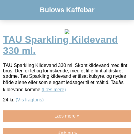
Bulows Kaffebar
TAU Sparkling Kildevand
330 ml.
TAU Sparkling Kildevand 330 ml. Skønt kildevand med fint
brus. Den er let og forfriskende, med et lille hint af diskret
sødme. Tau Sparkling kildevand er tilsat kulsyre, og nydes
både alene eller som elegant ledsager til et måltid. Tauâs
kildevand komme
(Læs mere)
24
kr.
(Vis fragtpris)
Læs mere »
Køb nu »