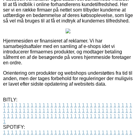
til at få indblik i online forhandlerens kundetilfredshed. Her
ser vi en række firmaer på nettet som tilbyder kunderne at
udfærdige en bedømmelse af deres købsoplevelse, som lige
så vel må bruges til at få et indtryk af kundernes tilfredshed.
Hjemmesiden er finansieret af reklamer. Vi har
samarbejdsaftaler med en samling af e-shops idet vi
introducerer firmaernes produkter, og modtager betaling
såfremt en af de besøgende på vores hjemmeside foretager
en ordre.
Orientering om produkter og webshops understøttes fra tid til
anden, men der tages forbehold for reguleringer der muligvis
er lavet efter sidste opdatering af websitets data.
BITLY:
1
1
1
1
1
1
1
1
1
1
1
1
1
1
1
1
1
1
1
1
1
1
1
1
1
1
1
1
1
1
1
1
1
1
1
1
1
1
1
1
1
1
1
1
1
1
1
1
1
1
1
1
1
1
1
1
1
1
1
1
1
1
1
1
1
1
1
1
1
1
1
1
1
1
1
1
1
1
1
1
1
1
1
1
1
1
1
1
1
1
1
1
1
1
1
1
1
1
1
1
SPOTIFY:
1
1
1
1
1
1
1
1
1
1
1
1
1
1
1
1
1
1
1
1
1
1
1
1
1
1
1
1
1
1
1
1
1