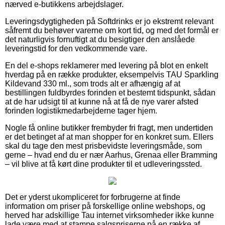
nærved e-butikkens arbejdslager.
Leveringsdygtigheden på Softdrinks er jo ekstremt relevant
såfremt du behøver varerne om kort tid, og med det formål er
det naturligvis fornuftigt at du besigtiger den anslåede
leveringstid for den vedkommende vare.
En del e-shops reklamerer med levering på blot en enkelt
hverdag på en række produkter, eksempelvis TAU Sparkling
Kildevand 330 ml., som trods alt er afhængig af at
bestillingen fuldbyrdes forinden et bestemt tidspunkt, sådan
at de har udsigt til at kunne nå at få de nye varer afsted
forinden logistikmedarbejderne tager hjem.
Nogle få online butikker frembyder fri fragt, men undertiden
er det betinget af at man shopper for en konkret sum. Ellers
skal du tage den mest prisbevidste leveringsmåde, som
gerne – hvad end du er nær Aarhus, Grenaa eller Bramming
– vil blive at få kørt dine produkter til et udleveringssted.
Det er yderst ukompliceret for forbrugerne at finde
information om priser på forskellige online webshops, og
herved har adskillige Tau internet virksomheder ikke kunne
lade være med at stampe salgspriserne på en række af