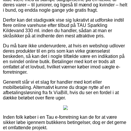
deres varer – til juniorer, og ligeså til mænd og kvinder – helt
i bund, og endda nogle gange yde gratis fragt.
Derfor kan det stadigvæk vise sig lukrativt at udforske indtil
flere online varehuse efter tilbud på TAU Sparkling
Kildevand 330 ml. inden du handler, sådan at man er
skråsikker på at indhente den mest attraktive pris.
Du må bare ikke undervurdere, at hvis en webshop udlover
deres produkter til en pris som kan virke grænseløst
beskeden, så kan det i nogle tilfælde være en indikation på
en svindel online butik. Betalinger med kort er trods alt
omfattet af et lovbud, hvilket værner køber imod uægte e-
forretninger.
Generelt slår vi et slag for handler med kort eller
mobilbetaling. Alternativt kunne du drage nytte af en
afbetalingsløsning fra fx ViaBill, hvis du ser en fordel i at
dække beløbet over flere uger.
Inden folk køber i en Tau e-forretning kan de for at være
sikker løbe igennem butikkens betingelser, dog er det gerne
et omfattende projekt.