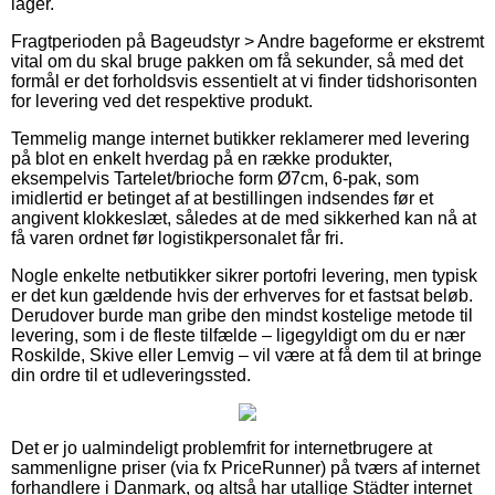
lager.
Fragtperioden på Bageudstyr > Andre bageforme er ekstremt
vital om du skal bruge pakken om få sekunder, så med det
formål er det forholdsvis essentielt at vi finder tidshorisonten
for levering ved det respektive produkt.
Temmelig mange internet butikker reklamerer med levering
på blot en enkelt hverdag på en række produkter,
eksempelvis Tartelet/brioche form Ø7cm, 6-pak, som
imidlertid er betinget af at bestillingen indsendes før et
angivent klokkeslæt, således at de med sikkerhed kan nå at
få varen ordnet før logistikpersonalet får fri.
Nogle enkelte netbutikker sikrer portofri levering, men typisk
er det kun gældende hvis der erhverves for et fastsat beløb.
Derudover burde man gribe den mindst kostelige metode til
levering, som i de fleste tilfælde – ligegyldigt om du er nær
Roskilde, Skive eller Lemvig – vil være at få dem til at bringe
din ordre til et udleveringssted.
Det er jo ualmindeligt problemfrit for internetbrugere at
sammenligne priser (via fx PriceRunner) på tværs af internet
forhandlere i Danmark, og altså har utallige Städter internet