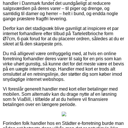
handler i Danmark fundet det uundgåeligt at reducere
salgsværdien på deres varer – til piger og drenge, og
samtidig til damer og herrer – helt i bund, og endda nogle
gange præstere fragtfri levering.
Derfor kan det stadigvæk blive gavnligt at inspicere et par
internet forhandlere efter tilbud på Tartelet/brioche form
Ø7cm, 6-pak forud for at du placerer ordren, således at du er
sikret at få den skarpeste pris.
Du må alligevel være omhyggelig med, at hvis en online
forretning forhandler deres varer til salg for en pris som kan
virke uhørt gunstig, så kunne det for det meste være et bevis
på en uægte internet shop. Handler med kort er trods alt
omsluttet af en retningslinje, der støtter dig som køber imod
snydagtige internet webshops.
Vi foreslår generelt handler med kort eller betalinger med
mobilen. Som alternativ kan du drage nytte af en løsning
som fx ViaBill, i tilfælde af at du hellere vil finansiere
betalingen over en længere periode.
Forinden folk handler hos en Städter e-forretning burde man