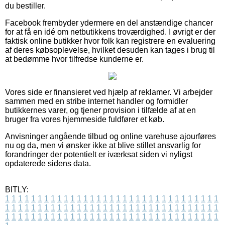
du bestiller.
Facebook frembyder ydermere en del anstændige chancer
for at få en idé om netbutikkens troværdighed. I øvrigt er der
faktisk online butikker hvor folk kan registrere en evaluering
af deres købsoplevelse, hvilket desuden kan tages i brug til
at bedømme hvor tilfredse kunderne er.
Vores side er finansieret ved hjælp af reklamer. Vi arbejder
sammen med en stribe internet handler og formidler
butikkernes varer, og tjener provision i tilfælde af at en
bruger fra vores hjemmeside fuldfører et køb.
Anvisninger angående tilbud og online varehuse ajourføres
nu og da, men vi ønsker ikke at blive stillet ansvarlig for
forandringer der potentielt er iværksat siden vi nyligst
opdaterede sidens data.
BITLY:
1
1
1
1
1
1
1
1
1
1
1
1
1
1
1
1
1
1
1
1
1
1
1
1
1
1
1
1
1
1
1
1
1
1
1
1
1
1
1
1
1
1
1
1
1
1
1
1
1
1
1
1
1
1
1
1
1
1
1
1
1
1
1
1
1
1
1
1
1
1
1
1
1
1
1
1
1
1
1
1
1
1
1
1
1
1
1
1
1
1
1
1
1
1
1
1
1
1
1