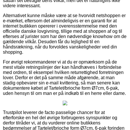
sådan set betragte dens vilkår, men det er naturligvis ikke
videre interessant.
Alternativet kunne måske være at se hvorvidt netshoppen er
e-mærket, eftersom det almindeligvis er en garanti for at
internet butikken opererer i overensstemmelse med den
officielle danske lovgivning, tillige med at shoppen af og til
efterses af jurister som har den nødvendige knowhow om de
gældende vilkår. Desuden får du lejlighed til en
håndsrækning, når du forvoldes vanskeligheder ved din
shopping.
For øvrigt rekommanderer vi at du er opmærksom på de
mest vitale retningslinjer der kan håndhæves i forbindelse
med ordren, til eksempel hvilken returrettighed forretningen
lover. Derfor er det på samme måde afgørende, at man
stadig opbevarer sin e-mail kvittering, så man senere kan
dokumentere købet af Tartelet/brioche form Ø7cm, 6-pak,
uden hensyn til om man er på indkøb til en herre eller dame.
Trustpilot leverer de facto passelige chancer for at
efterforske en hel del øvrige forbrugeres synspunkter og
derfor tilråder vi, at du vurderer online butikkens
bedømmelser af Tartelet/brioche form Ø7cm, 6-pak forinden