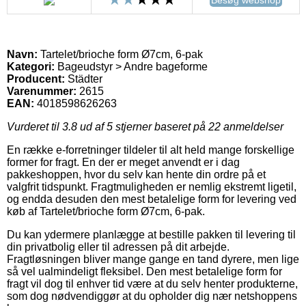
Navn:
Tartelet/brioche form Ø7cm, 6-pak
Kategori:
Bageudstyr > Andre bageforme
Producent:
Städter
Varenummer:
2615
EAN:
4018598626263
Vurderet til
3.8
ud af 5 stjerner baseret på
22
anmeldelser
En række e-forretninger tildeler til alt held mange forskellige
former for fragt. En der er meget anvendt er i dag
pakkeshoppen, hvor du selv kan hente din ordre på et
valgfrit tidspunkt. Fragtmuligheden er nemlig ekstremt ligetil,
og endda desuden den mest betalelige form for levering ved
køb af Tartelet/brioche form Ø7cm, 6-pak.
Du kan ydermere planlægge at bestille pakken til levering til
din privatbolig eller til adressen på dit arbejde.
Fragtløsningen bliver mange gange en tand dyrere, men lige
så vel ualmindeligt fleksibel. Den mest betalelige form for
fragt vil dog til enhver tid være at du selv henter produkterne,
som dog nødvendiggør at du opholder dig nær netshoppens