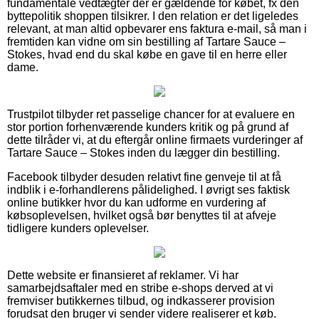
fundamentale vedtægter der er gældende for købet, fx den
byttepolitik shoppen tilsikrer. I den relation er det ligeledes
relevant, at man altid opbevarer ens faktura e-mail, så man i
fremtiden kan vidne om sin bestilling af Tartare Sauce –
Stokes, hvad end du skal købe en gave til en herre eller
dame.
Trustpilot tilbyder ret passelige chancer for at evaluere en
stor portion forhenværende kunders kritik og på grund af
dette tilråder vi, at du eftergår online firmaets vurderinger af
Tartare Sauce – Stokes inden du lægger din bestilling.
Facebook tilbyder desuden relativt fine genveje til at få
indblik i e-forhandlerens pålidelighed. I øvrigt ses faktisk
online butikker hvor du kan udforme en vurdering af
købsoplevelsen, hvilket også bør benyttes til at afveje
tidligere kunders oplevelser.
Dette website er finansieret af reklamer. Vi har
samarbejdsaftaler med en stribe e-shops derved at vi
fremviser butikkernes tilbud, og indkasserer provision
forudsat den bruger vi sender videre realiserer et køb.