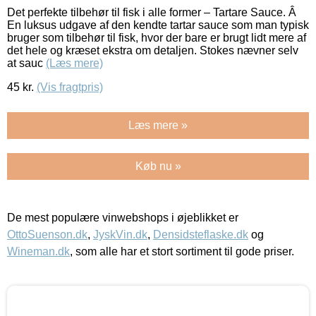
Det perfekte tilbehør til fisk i alle former – Tartare Sauce. Â
En luksus udgave af den kendte tartar sauce som man typisk
bruger som tilbehør til fisk, hvor der bare er brugt lidt mere af
det hele og kræset ekstra om detaljen. Stokes nævner selv
at sauc
(Læs mere)
45
kr.
(Vis fragtpris)
Læs mere »
Køb nu »
De mest populære vinwebshops i øjeblikket er
OttoSuenson.dk
,
JyskVin.dk
,
Densidsteflaske.dk
og
Wineman.dk
, som alle har et stort sortiment til gode priser.