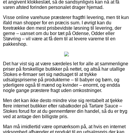
et angivent klokkeslæt, så de sandsynligvis kan nå at få
varen afsted forinden personalet drager hjemad.
Visse online varehuse præsterer fragtfri levering, men tit kun
ifald man shopper for en præcis sum. I øvrigt kan du
foretrække den mest prisbevidste løsning til levering, der
gerne – uanset om du bor tæt på Odense, Odder eller
Støvring – vil være at få dem til at levere varerne til en
pakkeshop.
Det har vist sig at være særdeles let for alle at sammenligne
priser på forskellige butikker på nettet, og altså har utallige
Stokes e-firmaer set sig nødsaget til at trykke
udsalgspriserne på produkterne – til babyer og børn, og
yderligere også til mænd og kvinder – enormt, og endda
nogle gange præstere fragt uden omkostninger.
Men det kan ikke desto mindre vise sig rentabelt at tjekke
flere internet butikker efter rabatkoder på Tartare Sauce –
Stokes forud for at du gennemfører din handel, så du er tryg
ved at antage den billigste pris.
Man må imidlertid være opmærksom på, at hvis en internet
virksomhed afhænder et produkt til en udsalgspris der kan