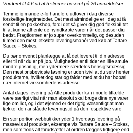
Vurderet til
4.6
ud af 5 stjerner baseret på
26
anmeldelser
Temmelig mange e-forhandlere udlover i dag diverse
forskellige fragtmetoder. Det mest almindelige er i dag at få
sendt til en pakkeshop, fordi det så giver dig god fleksibilitet
til at kunne afhente de nyindkøbte varer når det passer dig
bedst. Fragtformen er jo super overkommelig, og desuden
tilmed den mest letkøbte leveringsmanér ved køb af Tartare
Sauce – Stokes.
Du bør omvendt planlægge at få det leveret til din adresse
eller til når du er på job. Muligheden er til tider en lille smule
mindre prisbillig, men ydermere særdeles hensigtsmæssig.
Den mest prisbevidste løsning er uden tvivl at du selv henter
produkterne, hvilket dog står og falder med at du har bopæl
nær internet virksomhedens adresse.
Antal dages levering på Alle produkter kan i nogle tilfælde
være særligt vital når man absolut skal bruge dine nye varer
lige om lidt, og i det øjemed er det rigtig væsentligt at man
tjekker den anslåede leveringstid på den respektive vare.
En stor portion webbutikker yder 1 hverdags levering på
massevis af produkter, eksempelvis Tartare Sauce – Stokes,
men som trods alt forudsætter at ordren lægges tidligere end