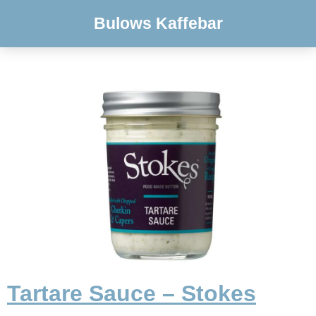
Bulows Kaffebar
Tartare Sauce – Stokes