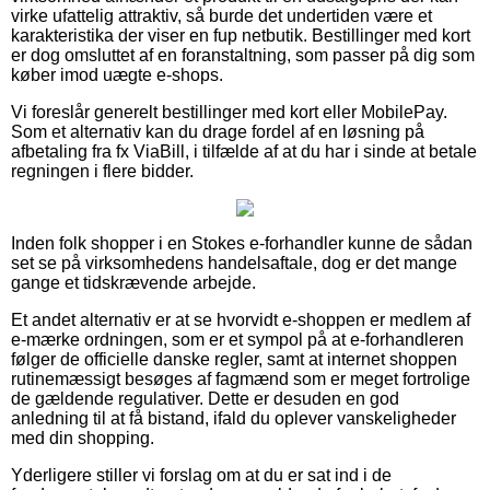
virke ufattelig attraktiv, så burde det undertiden være et
karakteristika der viser en fup netbutik. Bestillinger med kort
er dog omsluttet af en foranstaltning, som passer på dig som
køber imod uægte e-shops.
Vi foreslår generelt bestillinger med kort eller MobilePay.
Som et alternativ kan du drage fordel af en løsning på
afbetaling fra fx ViaBill, i tilfælde af at du har i sinde at betale
regningen i flere bidder.
Inden folk shopper i en Stokes e-forhandler kunne de sådan
set se på virksomhedens handelsaftale, dog er det mange
gange et tidskrævende arbejde.
Et andet alternativ er at se hvorvidt e-shoppen er medlem af
e-mærke ordningen, som er et sympol på at e-forhandleren
følger de officielle danske regler, samt at internet shoppen
rutinemæssigt besøges af fagmænd som er meget fortrolige
de gældende regulativer. Dette er desuden en god
anledning til at få bistand, ifald du oplever vanskeligheder
med din shopping.
Yderligere stiller vi forslag om at du er sat ind i de