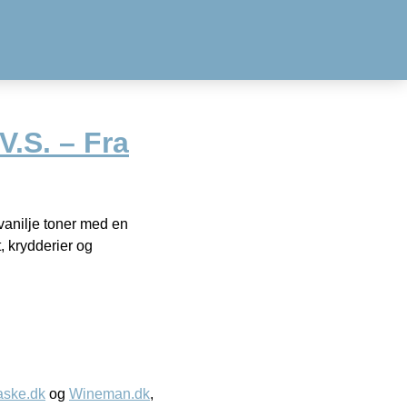
.S. – Fra
 vanilje toner med en
 krydderier og
aske.dk
og
Wineman.dk
,