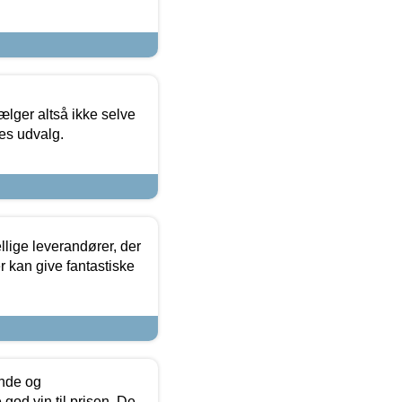
ælger altså ikke selve
res udvalg.
lige leverandører, der
r kan give fantastiske
unde og
od vin til prisen. De