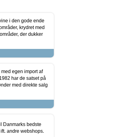
 vine i den gode ende
e områder, krydret med
 områder, der dukker
r med egen import af
i 1982 har de satset på
ønder med direkte salg
 til Danmarks bedste
 ift. andre webshops.