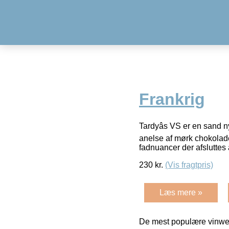
Frankrig
Tardyâs VS er en sand n
anelse af mørk chokolad
fadnuancer der afsluttes
230
kr.
(Vis fragtpris)
Læs mere »
De mest populære vinweb