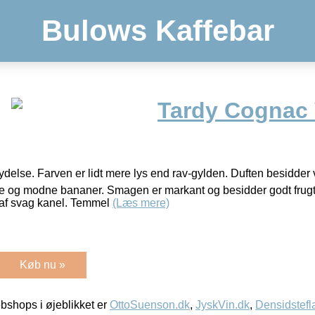
Bulows Kaffebar
Tardy Cognac V
ydelse. Farven er lidt mere lys end rav-gylden. Duften besidder
e og modne bananer. Smagen er markant og besidder godt frugt,
 af svag kanel. Temmel
(Læs mere)
Køb nu »
shops i øjeblikket er
OttoSuenson.dk
,
JyskVin.dk
,
Densidstefl