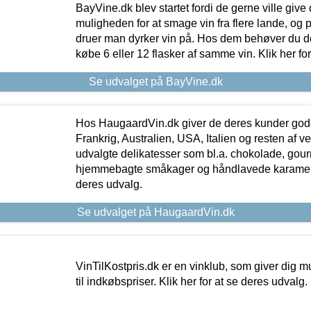
BayVine.dk blev startet fordi de gerne ville give
muligheden for at smage vin fra flere lande, og p
druer man dyrker vin på. Hos dem behøver du der
købe 6 eller 12 flasker af samme vin. Klik her fo
Se udvalget på BayVine.dk
Hos HaugaardVin.dk giver de deres kunder gode
Frankrig, Australien, USA, Italien og resten af v
udvalgte delikatesser som bl.a. chokolade, gourm
hjemmebagte småkager og håndlavede karameller
deres udvalg.
Se udvalget på HaugaardVin.dk
VinTilKostpris.dk er en vinklub, som giver dig m
til indkøbspriser. Klik her for at se deres udvalg.