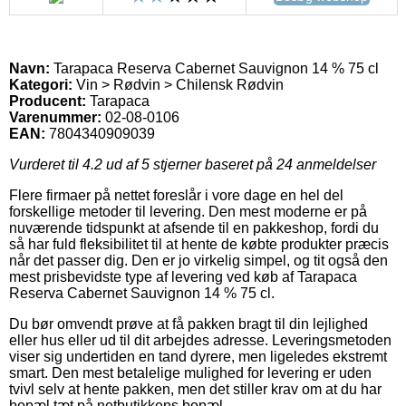
Navn:
Tarapaca Reserva Cabernet Sauvignon 14 % 75 cl
Kategori:
Vin > Rødvin > Chilensk Rødvin
Producent:
Tarapaca
Varenummer:
02-08-0106
EAN:
7804340909039
Vurderet til
4.2
ud af 5 stjerner baseret på
24
anmeldelser
Flere firmaer på nettet foreslår i vore dage en hel del
forskellige metoder til levering. Den mest moderne er på
nuværende tidspunkt at afsende til en pakkeshop, fordi du
så har fuld fleksibilitet til at hente de købte produkter præcis
når det passer dig. Den er jo virkelig simpel, og tit også den
mest prisbevidste type af levering ved køb af Tarapaca
Reserva Cabernet Sauvignon 14 % 75 cl.
Du bør omvendt prøve at få pakken bragt til din lejlighed
eller hus eller ud til dit arbejdes adresse. Leveringsmetoden
viser sig undertiden en tand dyrere, men ligeledes ekstremt
smart. Den mest betalelige mulighed for levering er uden
tvivl selv at hente pakken, men det stiller krav om at du har
bopæl tæt på netbutikkens bopæl.