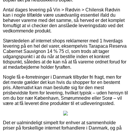
Antal dages levering på Vin > Rødvin > Chilensk Rødvin
kan i nogle tilfælde være usædvanlig essentiel ifald du
behøver varerne med det samme, så herved er det komplet
fornuftigt at vi checker den anslåede leveringsdato ved det
vedkommende produkt.
Størstedelen af internet shops reklamerer med 1 hverdags
levering på en hel del varer, eksempelvis Tarapaca Reserva
Cabernet Sauvignon 14 % 75 cl, som trods alt tager
udgangspunkt i at du når at bestille inden et konkret
tidspunkt, således at de kan nå at få varerne ordnet forud for
at medarbejderne holder fyraften.
Nogle få e-forretninger i Danmark tilbyder fri fragt, men for
det meste gælder det kun hvis du shopper for en bestemt
pris. Alternativt kan man beslutte sig for den mest
prisbevidste form for levering, hvilket typisk – uden hensyn til
om du bor nær København, Smørumnedre eller Sorø – vil
være at få leveret dine produkter til et udleveringssted.
Det er ualmindeligt simpelt for enhver at sammenholde
priser på forskellige internet forhandlere i Danmark, og på