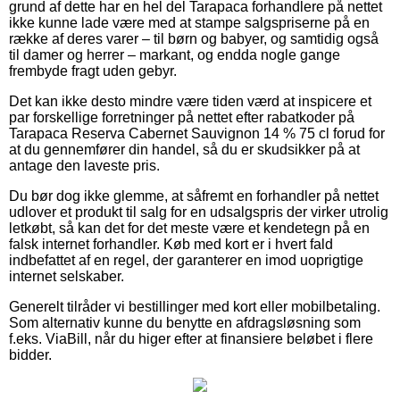
grund af dette har en hel del Tarapaca forhandlere på nettet
ikke kunne lade være med at stampe salgspriserne på en
række af deres varer – til børn og babyer, og samtidig også
til damer og herrer – markant, og endda nogle gange
frembyde fragt uden gebyr.
Det kan ikke desto mindre være tiden værd at inspicere et
par forskellige forretninger på nettet efter rabatkoder på
Tarapaca Reserva Cabernet Sauvignon 14 % 75 cl forud for
at du gennemfører din handel, så du er skudsikker på at
antage den laveste pris.
Du bør dog ikke glemme, at såfremt en forhandler på nettet
udlover et produkt til salg for en udsalgspris der virker utrolig
letkøbt, så kan det for det meste være et kendetegn på en
falsk internet forhandler. Køb med kort er i hvert fald
indbefattet af en regel, der garanterer en imod uoprigtige
internet selskaber.
Generelt tilråder vi bestillinger med kort eller mobilbetaling.
Som alternativ kunne du benytte en afdragsløsning som
f.eks. ViaBill, når du higer efter at finansiere beløbet i flere
bidder.