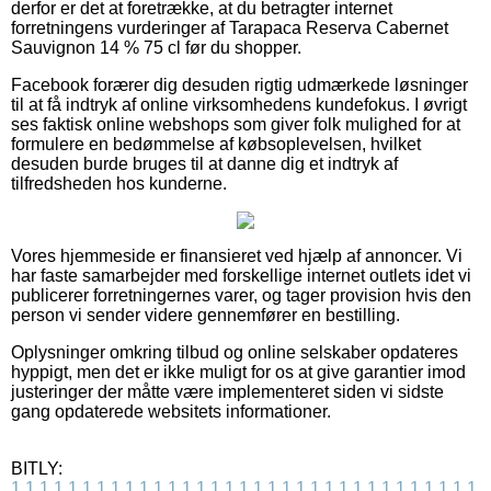
derfor er det at foretrække, at du betragter internet
forretningens vurderinger af Tarapaca Reserva Cabernet
Sauvignon 14 % 75 cl før du shopper.
Facebook forærer dig desuden rigtig udmærkede løsninger
til at få indtryk af online virksomhedens kundefokus. I øvrigt
ses faktisk online webshops som giver folk mulighed for at
formulere en bedømmelse af købsoplevelsen, hvilket
desuden burde bruges til at danne dig et indtryk af
tilfredsheden hos kunderne.
Vores hjemmeside er finansieret ved hjælp af annoncer. Vi
har faste samarbejder med forskellige internet outlets idet vi
publicerer forretningernes varer, og tager provision hvis den
person vi sender videre gennemfører en bestilling.
Oplysninger omkring tilbud og online selskaber opdateres
hyppigt, men det er ikke muligt for os at give garantier imod
justeringer der måtte være implementeret siden vi sidste
gang opdaterede websitets informationer.
BITLY:
1
1
1
1
1
1
1
1
1
1
1
1
1
1
1
1
1
1
1
1
1
1
1
1
1
1
1
1
1
1
1
1
1