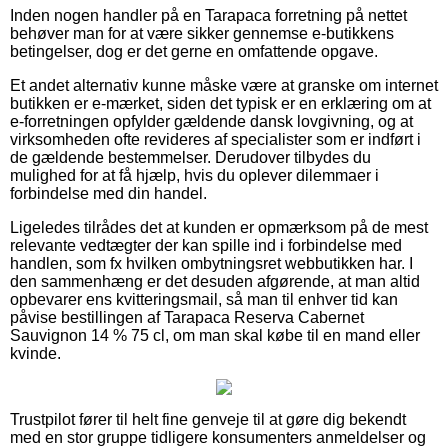
Inden nogen handler på en Tarapaca forretning på nettet
behøver man for at være sikker gennemse e-butikkens
betingelser, dog er det gerne en omfattende opgave.
Et andet alternativ kunne måske være at granske om internet
butikken er e-mærket, siden det typisk er en erklæring om at
e-forretningen opfylder gældende dansk lovgivning, og at
virksomheden ofte revideres af specialister som er indført i
de gældende bestemmelser. Derudover tilbydes du
mulighed for at få hjælp, hvis du oplever dilemmaer i
forbindelse med din handel.
Ligeledes tilrådes det at kunden er opmærksom på de mest
relevante vedtægter der kan spille ind i forbindelse med
handlen, som fx hvilken ombytningsret webbutikken har. I
den sammenhæng er det desuden afgørende, at man altid
opbevarer ens kvitteringsmail, så man til enhver tid kan
påvise bestillingen af Tarapaca Reserva Cabernet
Sauvignon 14 % 75 cl, om man skal købe til en mand eller
kvinde.
Trustpilot fører til helt fine genveje til at gøre dig bekendt
med en stor gruppe tidligere konsumenters anmeldelser og