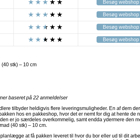
Besøg webshop
Besøg webshop
Besøg webshop
Besøg webshop
 (40 stk) – 10 cm
R
rner baseret på
22
anmeldelser
lere tilbyder heldigvis flere leveringsmuligheder. En af dem der
t pakken hos en pakkeshop, hvor det er nemt for dig at hente de 
eden er jo særdeles overkommelig, samt endda ydermere den mes
rmad (40 stk) – 10 cm.
nlægge at få pakken leveret til hvor du bor eller ud til dit arb