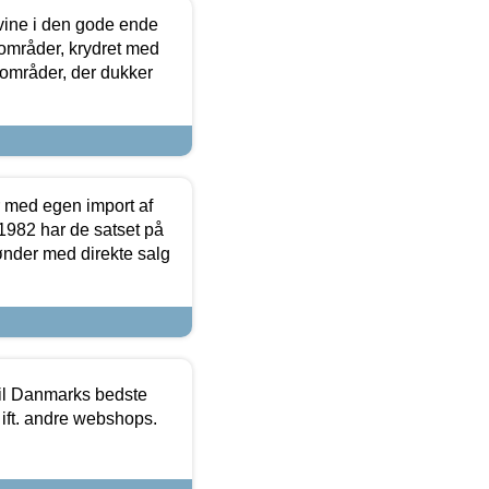
 vine i den gode ende
e områder, krydret med
 områder, der dukker
r med egen import af
i 1982 har de satset på
ønder med direkte salg
 til Danmarks bedste
 ift. andre webshops.