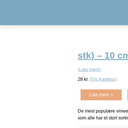
stk) – 10 c
(Læs mere)
28
kr.
(Vis fragtpris)
Læs mere »
De mest populære vinweb
som alle har et stort sorti