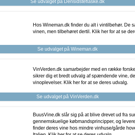
Se udvalget på Densidsteflaske.dk
Hos Wineman.dk finder du alt i vintilbehør. De s
vinen, men tilbehøret dertil. Klik her for at se de
Se udvalget på Wineman.dk
VinVerden.dk samarbejder med en række forskel
sikrer dig et bredt udvalg af spændende vine, de
vinoplevelser. Klik her for at se deres udvalg.
Se udvalget på VinVerden.dk
BuusVine.dk slår sig på at blive drevet ud fra s
gennemskuelige købmandsprincipper, og levere g
finder deres vine hos mindre vinhuse/gårde hove
Italien. Klik her for at se deres udvalg.