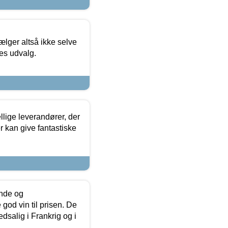
ælger altså ikke selve
res udvalg.
lige leverandører, der
r kan give fantastiske
unde og
od vin til prisen. De
dsalig i Frankrig og i