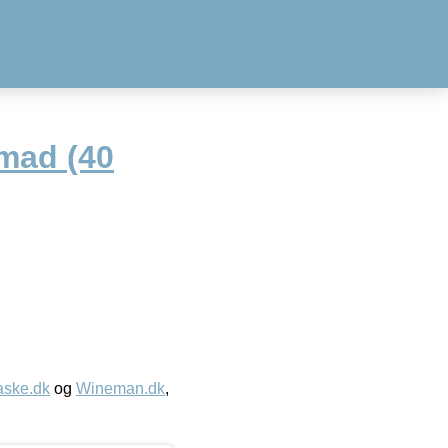
rmad (40
aske.dk
og
Wineman.dk
,