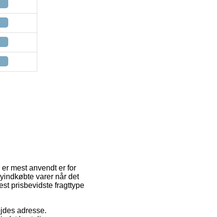
 er mest anvendt er for
nyindkøbte varer når det
t prisbevidste fragttype
ejdes adresse.