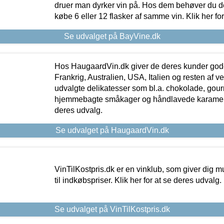
druer man dyrker vin på. Hos dem behøver du der
købe 6 eller 12 flasker af samme vin. Klik her fo
Se udvalget på BayVine.dk
Hos HaugaardVin.dk giver de deres kunder gode
Frankrig, Australien, USA, Italien og resten af v
udvalgte delikatesser som bl.a. chokolade, gourm
hjemmebagte småkager og håndlavede karameller
deres udvalg.
Se udvalget på HaugaardVin.dk
VinTilKostpris.dk er en vinklub, som giver dig m
til indkøbspriser. Klik her for at se deres udvalg.
Se udvalget på VinTilKostpris.dk