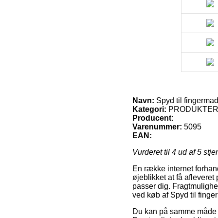
Navn:
Spyd til fingermad
Kategori:
PRODUKTE
Producent:
Varenummer:
5095
EAN:
Vurderet til
4
ud af 5 stje
En række internet forhand
øjeblikket at få aflevere
passer dig. Fragtmuligh
ved køb af Spyd til finge
Du kan på samme måde pla