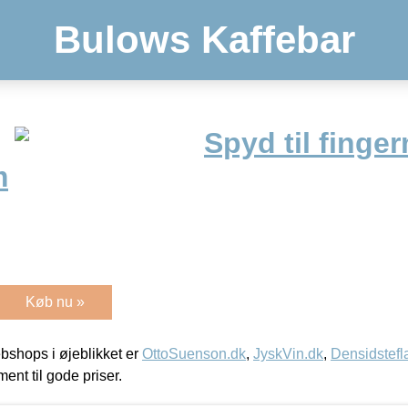
Bulows Kaffebar
Spyd til finge
m
Køb nu »
shops i øjeblikket er
OttoSuenson.dk
,
JyskVin.dk
,
Densidstefl
ment til gode priser.