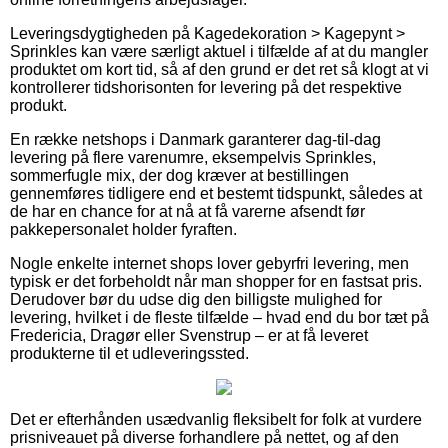
Leveringsdygtigheden på Kagedekoration > Kagepynt >
Sprinkles kan være særligt aktuel i tilfælde af at du mangler
produktet om kort tid, så af den grund er det ret så klogt at vi
kontrollerer tidshorisonten for levering på det respektive
produkt.
En række netshops i Danmark garanterer dag-til-dag
levering på flere varenumre, eksempelvis Sprinkles,
sommerfugle mix, der dog kræver at bestillingen
gennemføres tidligere end et bestemt tidspunkt, således at
de har en chance for at nå at få varerne afsendt før
pakkepersonalet holder fyraften.
Nogle enkelte internet shops lover gebyrfri levering, men
typisk er det forbeholdt når man shopper for en fastsat pris.
Derudover bør du udse dig den billigste mulighed for
levering, hvilket i de fleste tilfælde – hvad end du bor tæt på
Fredericia, Dragør eller Svenstrup – er at få leveret
produkterne til et udleveringssted.
Det er efterhånden usædvanlig fleksibelt for folk at vurdere
prisniveauet på diverse forhandlere på nettet, og af den