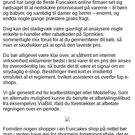
grund har langt de fleste Funcakes online firmaer set sig
nødsaget til at nedskære prisniveauet på varerne – til børn
og babyer, og samtidig til damer og herrer – enormt, og
endda nogle gange præstere gratis fragt.
Dog kan det stadigvæk være gavnligt at analysere nogle
enkelte e-handler efter rabatkoder på Sprinkles,
sommerfugle mix forud for at du gennemfører dit køb, så
man er skudsikker på at opnå den laveste pris.
Du bør alligevel være klar over, at såfremt en internet
virksomhed reklamerer bedst i test varer til en pris der anses
for overordentlig lav, så burde det tit være et signal om en
snydagtig e-shop. Bestillinger med kort er imidlertid
omsluttet af et reglement, hvilket assisterer os overfor fup e-
shops.
Vi går generelt ind for kortbestillinger eller MobilePay. Som
en alternativ mulighed kunne du benytte et afbetalingstilbud
fra eksempelvis ViaBill, ifald du foretrækker at afbetale
regningen over en periode.
Forinden nogen shopper i en Funcakes shop på nettet bør
man i reglen have øje for shoppens forretningsaftale, det er