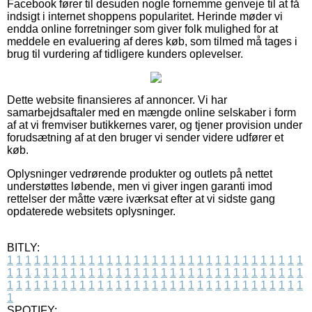
Facebook fører til desuden nogle fornemme genveje til at få
indsigt i internet shoppens popularitet. Herinde møder vi
endda online forretninger som giver folk mulighed for at
meddele en evaluering af deres køb, som tilmed må tages i
brug til vurdering af tidligere kunders oplevelser.
Dette website finansieres af annoncer. Vi har
samarbejdsaftaler med en mængde online selskaber i form
af at vi fremviser butikkernes varer, og tjener provision under
forudsætning af at den bruger vi sender videre udfører et
køb.
Oplysninger vedrørende produkter og outlets på nettet
understøttes løbende, men vi giver ingen garanti imod
rettelser der måtte være iværksat efter at vi sidste gang
opdaterede websitets oplysninger.
BITLY:
1
1
1
1
1
1
1
1
1
1
1
1
1
1
1
1
1
1
1
1
1
1
1
1
1
1
1
1
1
1
1
1
1
1
1
1
1
1
1
1
1
1
1
1
1
1
1
1
1
1
1
1
1
1
1
1
1
1
1
1
1
1
1
1
1
1
1
1
1
1
1
1
1
1
1
1
1
1
1
1
1
1
1
1
1
1
1
1
1
1
1
1
1
1
1
1
1
1
1
1
SPOTIFY: