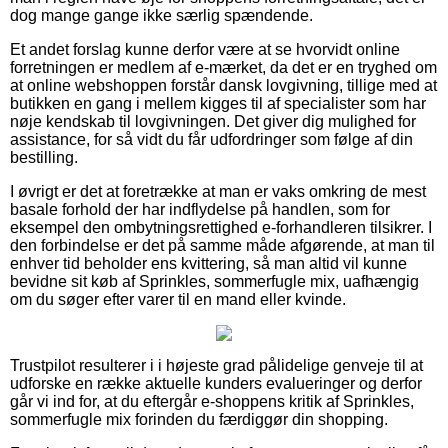
dog mange gange ikke særlig spændende.
Et andet forslag kunne derfor være at se hvorvidt online
forretningen er medlem af e-mærket, da det er en tryghed om
at online webshoppen forstår dansk lovgivning, tillige med at
butikken en gang i mellem kigges til af specialister som har
nøje kendskab til lovgivningen. Det giver dig mulighed for
assistance, for så vidt du får udfordringer som følge af din
bestilling.
I øvrigt er det at foretrække at man er vaks omkring de mest
basale forhold der har indflydelse på handlen, som for
eksempel den ombytningsrettighed e-forhandleren tilsikrer. I
den forbindelse er det på samme måde afgørende, at man til
enhver tid beholder ens kvittering, så man altid vil kunne
bevidne sit køb af Sprinkles, sommerfugle mix, uafhængig
om du søger efter varer til en mand eller kvinde.
Trustpilot resulterer i i højeste grad pålidelige genveje til at
udforske en række aktuelle kunders evalueringer og derfor
går vi ind for, at du eftergår e-shoppens kritik af Sprinkles,
sommerfugle mix forinden du færdiggør din shopping.