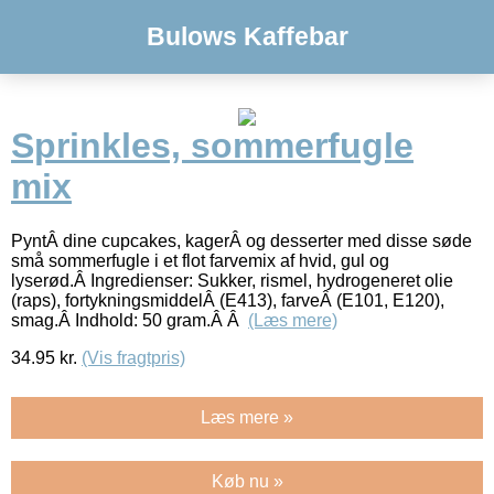
Bulows Kaffebar
Sprinkles, sommerfugle
mix
PyntÂ dine cupcakes, kagerÂ og desserter med disse søde
små sommerfugle i et flot farvemix af hvid, gul og
lyserød.Â Ingredienser: Sukker, rismel, hydrogeneret olie
(raps), fortykningsmiddelÂ (E413), farveÂ (E101, E120),
smag.Â Indhold: 50 gram.Â Â
(Læs mere)
34.95
kr.
(Vis fragtpris)
Læs mere »
Køb nu »