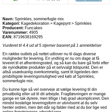
Navn:
Sprinkles, sommerfugle mix
Kategori:
Kagedekoration > Kagepynt > Sprinkles
Producent:
Funcakes
Varenummer:
4905
EAN:
8719638169295
Vurderet til
4.4
ud af 5 stjerner baseret på
1
anmeldelser
En række outlets på nettet udlover nu til dags diverse
muligheder for levering. En yndling er nu om dage at få
leveret til et afhentningssted, og så kan du bare gå forbi efter
de nyindkøbte produkter på et selvvalgt tidspunkt. Den er
altså usædvanlig overkommelig, samt tit ligeledes den
prisbilligste leveringsmulighed ved køb af Sprinkles,
sommerfugle mix.
Du kunne lige så vel overveje at vælge levering til din
privatbolig eller ud til dit arbejde. Fragtløsningen er mange
gange en tak dyrere, men tillige i høj grad ukompliceret. Den
mindst kostelige leveringsform er utvivlsomt at du selv
henter ordren, men det står og falder med at du bor lige ved
online forretningens arbejdslager.