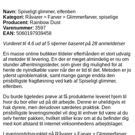
Navn:
Spiseligt glimmer, elfenben
Kategori:
Råvarer > Farver > Glimmerfarver, spiselige
Producent:
Rainbow Dust
Varenummer:
3597
EAN:
5060197939458
Vurderet til
4.6
ud af 5 stjerner baseret på
28
anmeldelser
En masse online butikker tildeler efterhånden et stort udvalg
af metoder til levering. En der er meget almindelig er nu om
stunder afhentningssteder, som giver dig mulighed for at
hente de nyindkøbte varer når der er tid til det. Metoden er jo
yderst uproblematisk, samt mange gange endda den
prisbilligste fragtløsning ved køb af Spiseligt glimmer,
elfenben.
Du burde ligeledes prøve at få produkterne leveret hjem til
hvor du bor eller ud på dit arbejde. Denne er uheldigvis et
hak dyrere, men derudover særdeles praktisk. Den
prisbilligste leveringsmodel vil dog til enhver tid være at du
selv henter pakken, hvilket stiller krav om at du befinder dig
med kort afstand til internet virksomhedens arbejdslager.
Leveringstidspunktet på Råvarer > Farver > Glimmerfarver,