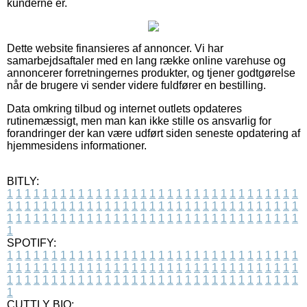
kunderne er.
Dette website finansieres af annoncer. Vi har
samarbejdsaftaler med en lang række online varehuse og
annoncerer forretningernes produkter, og tjener godtgørelse
når de brugere vi sender videre fuldfører en bestilling.
Data omkring tilbud og internet outlets opdateres
rutinemæssigt, men man kan ikke stille os ansvarlig for
forandringer der kan være udført siden seneste opdatering af
hjemmesidens informationer.
BITLY:
1
1
1
1
1
1
1
1
1
1
1
1
1
1
1
1
1
1
1
1
1
1
1
1
1
1
1
1
1
1
1
1
1
1
1
1
1
1
1
1
1
1
1
1
1
1
1
1
1
1
1
1
1
1
1
1
1
1
1
1
1
1
1
1
1
1
1
1
1
1
1
1
1
1
1
1
1
1
1
1
1
1
1
1
1
1
1
1
1
1
1
1
1
1
1
1
1
1
1
1
SPOTIFY:
1
1
1
1
1
1
1
1
1
1
1
1
1
1
1
1
1
1
1
1
1
1
1
1
1
1
1
1
1
1
1
1
1
1
1
1
1
1
1
1
1
1
1
1
1
1
1
1
1
1
1
1
1
1
1
1
1
1
1
1
1
1
1
1
1
1
1
1
1
1
1
1
1
1
1
1
1
1
1
1
1
1
1
1
1
1
1
1
1
1
1
1
1
1
1
1
1
1
1
1
CUTTLY BIO: