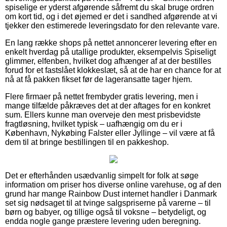
spiselige er yderst afgørende såfremt du skal bruge ordren
om kort tid, og i det øjemed er det i sandhed afgørende at vi
tjekker den estimerede leveringsdato for den relevante vare.
En lang række shops på nettet annoncerer levering efter en
enkelt hverdag på utallige produkter, eksempelvis Spiseligt
glimmer, elfenben, hvilket dog afhænger af at der bestilles
forud for et fastslået klokkeslæt, så at de har en chance for at
nå at få pakken fikset før de lageransatte tager hjem.
Flere firmaer på nettet frembyder gratis levering, men i
mange tilfælde påkræves det at der aftages for en konkret
sum. Ellers kunne man overveje den mest prisbevidste
fragtløsning, hvilket typisk – uafhængig om du er i
København, Nykøbing Falster eller Jyllinge – vil være at få
dem til at bringe bestillingen til en pakkeshop.
Det er efterhånden usædvanlig simpelt for folk at søge
information om priser hos diverse online varehuse, og af den
grund har mange Rainbow Dust internet handler i Danmark
set sig nødsaget til at tvinge salgspriserne på varerne – til
børn og babyer, og tillige også til voksne – betydeligt, og
endda nogle gange præstere levering uden beregning.