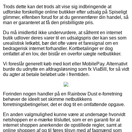
Trods dette kan det trods alt vise sig indbringende at
udforske forskellige online butikker efter udsalg på Spiseligt
glimmer, elfenben forud for at du gennemfører din handel, så
man er garanteret at få den prisbilligste pris.
Du må imidlertid ikke undervurdere, at såfremt en internet
butik udlover deres varer til en udsalgspris der kan ses som
urealistisk letkøbt, bør det ofte være et faresignal om en
bedragerisk internet forhandler. Kortbetalinger er dog
omfattet af en lov, der bistår en overfor uægte netbutikker.
Vi foreslår generelt køb med kort eller MobilePay. Alternativt
burde du udnytte en afdragsløsning som fx ViaBill, for så vidt
du agter at betale beløbet ude i fremtiden.
Forinden nogen handler på en Rainbow Dust e-forretning
behøver de ideelt set skimme netbutikkens
forretningsbetingelser, det er dog tit en omfattende opgave.
En anden valgmulighed kunne være at undersøge hvorvidt
netshoppen er e-mærke tilsluttet, som er en garanti for at
internet shoppen anerkender de opstillede regler, samt at
online shoppen af og til føres tilsyn med af fagmænd som