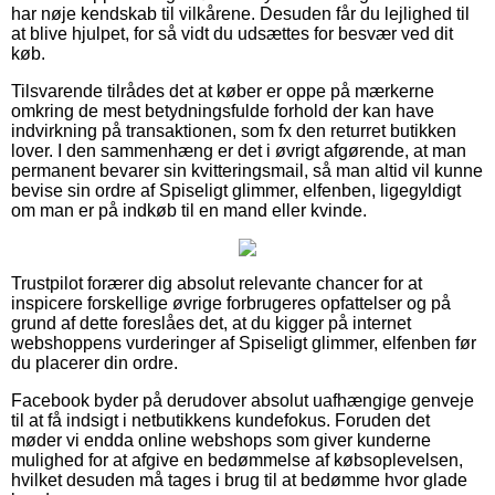
har nøje kendskab til vilkårene. Desuden får du lejlighed til
at blive hjulpet, for så vidt du udsættes for besvær ved dit
køb.
Tilsvarende tilrådes det at køber er oppe på mærkerne
omkring de mest betydningsfulde forhold der kan have
indvirkning på transaktionen, som fx den returret butikken
lover. I den sammenhæng er det i øvrigt afgørende, at man
permanent bevarer sin kvitteringsmail, så man altid vil kunne
bevise sin ordre af Spiseligt glimmer, elfenben, ligegyldigt
om man er på indkøb til en mand eller kvinde.
Trustpilot forærer dig absolut relevante chancer for at
inspicere forskellige øvrige forbrugeres opfattelser og på
grund af dette foreslåes det, at du kigger på internet
webshoppens vurderinger af Spiseligt glimmer, elfenben før
du placerer din ordre.
Facebook byder på derudover absolut uafhængige genveje
til at få indsigt i netbutikkens kundefokus. Foruden det
møder vi endda online webshops som giver kunderne
mulighed for at afgive en bedømmelse af købsoplevelsen,
hvilket desuden må tages i brug til at bedømme hvor glade