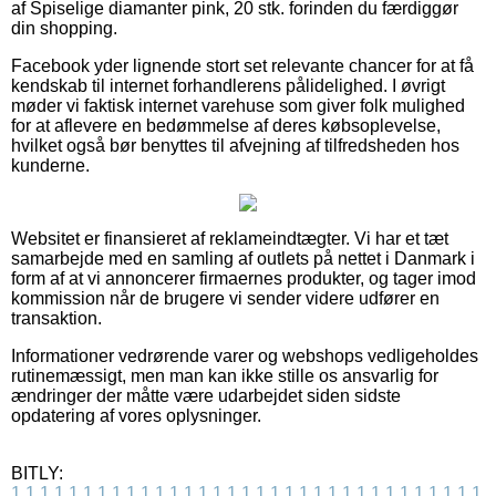
af Spiselige diamanter pink, 20 stk. forinden du færdiggør
din shopping.
Facebook yder lignende stort set relevante chancer for at få
kendskab til internet forhandlerens pålidelighed. I øvrigt
møder vi faktisk internet varehuse som giver folk mulighed
for at aflevere en bedømmelse af deres købsoplevelse,
hvilket også bør benyttes til afvejning af tilfredsheden hos
kunderne.
Websitet er finansieret af reklameindtægter. Vi har et tæt
samarbejde med en samling af outlets på nettet i Danmark i
form af at vi annoncerer firmaernes produkter, og tager imod
kommission når de brugere vi sender videre udfører en
transaktion.
Informationer vedrørende varer og webshops vedligeholdes
rutinemæssigt, men man kan ikke stille os ansvarlig for
ændringer der måtte være udarbejdet siden sidste
opdatering af vores oplysninger.
BITLY:
1
1
1
1
1
1
1
1
1
1
1
1
1
1
1
1
1
1
1
1
1
1
1
1
1
1
1
1
1
1
1
1
1