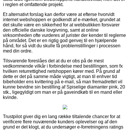
i reglen et omfattende projekt.
Et alternativt forslag kan derfor være at efterse hvorvidt
internet webshoppen er godkendt af e-mærket, grundet at
det skulle være en sikkerhed for at webbutikken forsvarer
den officielle danske lovgivning, samt at online
virksomheden ofte vurderes af jurister der kender til reglerne
på området. Det er en rigtig god genvej til en hjælpende
hånd, for så vidt du skulle få problemstillinger i processen
med din ordre.
Tilsvarende foreslåes det at du er obs på de mest
vedkommende vilkår i forbindelse med bestillingen, som fx
hvilken returrettighed netshoppen kører med. På grund af
dette er det på samme måde vigtigt, at man til enhver tid
bibeholder ens kvittering på e-mail, så man fremadrettet vil
kunne bevidne sin bestilling af Spiselige diamanter pink, 20
stk., ligegyldigt om man er på gaveindkøb til en mand eller
kvinde.
Trustpilot giver dig en lang række tiltalende chancer for at
verificere flere nuværende kunders oplevelser og af den
grund er det klogt, at du undersøger e-forretningens ratings