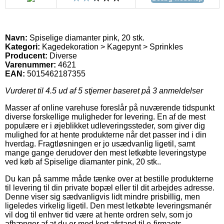
Navn:
Spiselige diamanter pink, 20 stk.
Kategori:
Kagedekoration > Kagepynt > Sprinkles
Producent:
Diverse
Varenummer:
4621
EAN:
5015462187355
Vurderet til
4.5
ud af 5 stjerner baseret på
3
anmeldelser
Masser af online varehuse foreslår på nuværende tidspunkt
diverse forskellige muligheder for levering. En af de mest
populære er i øjeblikket udleveringssteder, som giver dig
mulighed for at hente produkterne når det passer ind i din
hverdag. Fragtløsningen er jo usædvanlig ligetil, samt
mange gange derudover den mest letkøbte leveringstype
ved køb af Spiselige diamanter pink, 20 stk..
Du kan på samme måde tænke over at bestille produkterne
til levering til din private bopæl eller til dit arbejdes adresse.
Denne viser sig sædvanligvis lidt mindre prisbillig, men
ligeledes virkelig ligetil. Den mest letkøbte leveringsmanér
vil dog til enhver tid være at hente ordren selv, som jo
afhænger af at du er med kort afstand til e-firmaets