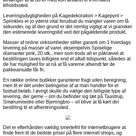
tilholdssted.
Leveringsdygtigheden på Kagedekoration > Kagepynt >
Sprinkles er jo yderst vital forudsat du mangler varen om få
sekunder, og af den grund er det nemlig vigtigt at vi gransker
den estimerede leveringstid ved det pågældende produkt.
Masser af online virksomheder stiller garanti om 1 hverdags
levering på masser af varer, eksempelvis Spiselige
diamanter pink, 20 stk., men som trods alt er påkrævet at
bestillingen laves tidligere end et aftalt tidspunkt, således at
de har mulighed for at nå at få varerne afsendt før de
pakkeansatte får fri.
En række online butikker garanterer fragt uden beregning,
men tit er det under betingelse af at man handler for et
fastsat beløb. I øvrigt skulle du vælge den billigste type af
levering, der gerne – om du befinder sig tæt på Taastrup,
Smørumnedre eller Bjerringbro – vil blive at få kørt din
bestilling til et afhentningssted.
Det er efterhånden vældig smertefrit for internetbrugere at
finde frem til de bedste priser på flere internet shops, og