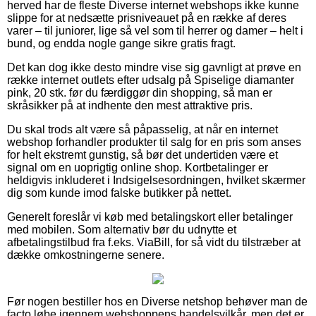
herved har de fleste Diverse internet webshops ikke kunne
slippe for at nedsætte prisniveauet på en række af deres
varer – til juniorer, lige så vel som til herrer og damer – helt i
bund, og endda nogle gange sikre gratis fragt.
Det kan dog ikke desto mindre vise sig gavnligt at prøve en
række internet outlets efter udsalg på Spiselige diamanter
pink, 20 stk. før du færdiggør din shopping, så man er
skråsikker på at indhente den mest attraktive pris.
Du skal trods alt være så påpasselig, at når en internet
webshop forhandler produkter til salg for en pris som anses
for helt ekstremt gunstig, så bør det undertiden være et
signal om en uoprigtig online shop. Kortbetalinger er
heldigvis inkluderet i Indsigelsesordningen, hvilket skærmer
dig som kunde imod falske butikker på nettet.
Generelt foreslår vi køb med betalingskort eller betalinger
med mobilen. Som alternativ bør du udnytte et
afbetalingstilbud fra f.eks. ViaBill, for så vidt du tilstræber at
dække omkostningerne senere.
Før nogen bestiller hos en Diverse netshop behøver man de
facto løbe igennem webshoppens handelsvilkår, men det er