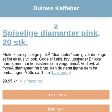
Bulows Kaffebar
Spiselige diamanter pink,
20 stk.
Flotte klare spiselige pinkÂ “diamanter” som giver din kage
et flot ekslusivt look. Gode til f.eks. bryllupskager.Er ikke
hårde, men har konsistens som vingummi.Â Ved evt. at
fryseÂ diamanten før brug, kan du nemt fjerne dem fra
emballagen.Â Str. ca. 1 cm
(Læs mere)
29.95
kr.
(Vis fragtpris)
Læs mere »
Køb nu »