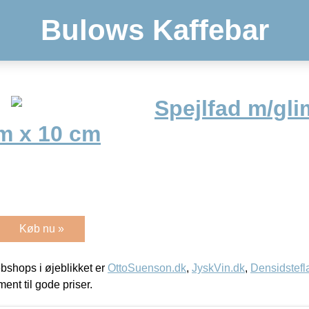
Bulows Kaffebar
Spejlfad m/gl
cm x 10 cm
Køb nu »
shops i øjeblikket er
OttoSuenson.dk
,
JyskVin.dk
,
Densidstefl
ment til gode priser.