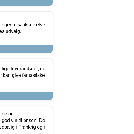
ælger altså ikke selve
res udvalg.
lige leverandører, der
r kan give fantastiske
unde og
od vin til prisen. De
dsalig i Frankrig og i