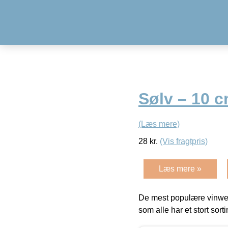
Sølv – 10 
(Læs mere)
28
kr.
(Vis fragtpris)
Læs mere »
De mest populære vinweb
som alle har et stort sorti