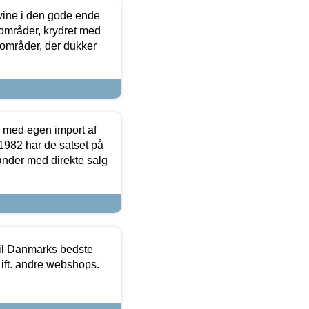
 vine i den gode ende
e områder, krydret med
 områder, der dukker
r med egen import af
i 1982 har de satset på
ønder med direkte salg
 til Danmarks bedste
 ift. andre webshops.