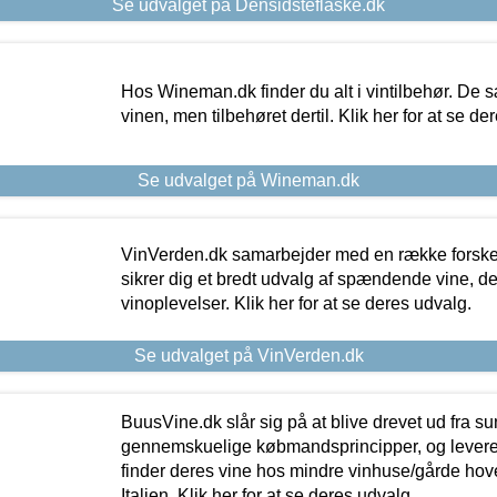
Se udvalget på Densidsteflaske.dk
Hos Wineman.dk finder du alt i vintilbehør. De s
vinen, men tilbehøret dertil. Klik her for at se de
Se udvalget på Wineman.dk
VinVerden.dk samarbejder med en række forskel
sikrer dig et bredt udvalg af spændende vine, de
vinoplevelser. Klik her for at se deres udvalg.
Se udvalget på VinVerden.dk
BuusVine.dk slår sig på at blive drevet ud fra s
gennemskuelige købmandsprincipper, og levere g
finder deres vine hos mindre vinhuse/gårde hove
Italien. Klik her for at se deres udvalg.