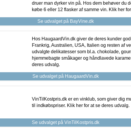
druer man dyrker vin på. Hos dem behøver du der
købe 6 eller 12 flasker af samme vin. Klik her fo
Se udvalget på BayVine.dk
Hos HaugaardVin.dk giver de deres kunder gode
Frankrig, Australien, USA, Italien og resten af v
udvalgte delikatesser som bl.a. chokolade, gourm
hjemmebagte småkager og håndlavede karameller
deres udvalg.
Se udvalget på HaugaardVin.dk
VinTilKostpris.dk er en vinklub, som giver dig m
til indkøbspriser. Klik her for at se deres udvalg.
Se udvalget på VinTilKostpris.dk