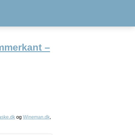
immerkant –
aske.dk
og
Wineman.dk
,