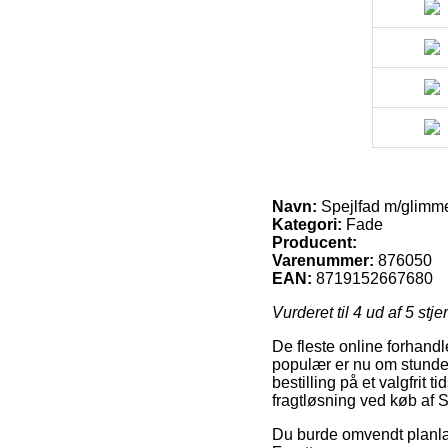
Navn:
Spejlfad m/glimme
Kategori:
Fade
Producent:
Varenummer:
876050
EAN:
8719152667680
Vurderet til
4
ud af 5 stje
De fleste online forhand
populær er nu om stunder
bestilling på et valgfrit
fragtløsning ved køb af 
Du burde omvendt planlægg