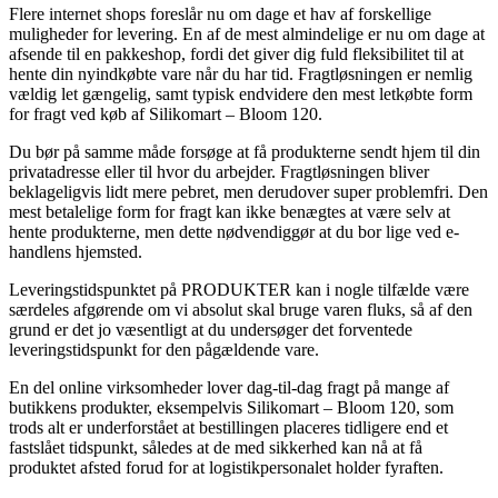
Flere internet shops foreslår nu om dage et hav af forskellige
muligheder for levering. En af de mest almindelige er nu om dage at
afsende til en pakkeshop, fordi det giver dig fuld fleksibilitet til at
hente din nyindkøbte vare når du har tid. Fragtløsningen er nemlig
vældig let gængelig, samt typisk endvidere den mest letkøbte form
for fragt ved køb af Silikomart – Bloom 120.
Du bør på samme måde forsøge at få produkterne sendt hjem til din
privatadresse eller til hvor du arbejder. Fragtløsningen bliver
beklageligvis lidt mere pebret, men derudover super problemfri. Den
mest betalelige form for fragt kan ikke benægtes at være selv at
hente produkterne, men dette nødvendiggør at du bor lige ved e-
handlens hjemsted.
Leveringstidspunktet på PRODUKTER kan i nogle tilfælde være
særdeles afgørende om vi absolut skal bruge varen fluks, så af den
grund er det jo væsentligt at du undersøger det forventede
leveringstidspunkt for den pågældende vare.
En del online virksomheder lover dag-til-dag fragt på mange af
butikkens produkter, eksempelvis Silikomart – Bloom 120, som
trods alt er underforstået at bestillingen placeres tidligere end et
fastslået tidspunkt, således at de med sikkerhed kan nå at få
produktet afsted forud for at logistikpersonalet holder fyraften.