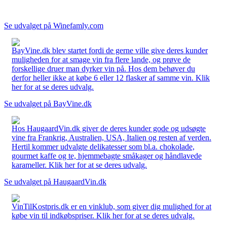
Se udvalget på Winefamly.com
BayVine.dk blev startet fordi de gerne ville give deres kunder
muligheden for at smage vin fra flere lande, og prøve de
forskellige druer man dyrker vin på. Hos dem behøver du
derfor heller ikke at købe 6 eller 12 flasker af samme vin. Klik
her for at se deres udvalg.
Se udvalget på BayVine.dk
Hos HaugaardVin.dk giver de deres kunder gode og udsøgte
vine fra Frankrig, Australien, USA, Italien og resten af verden.
Hertil kommer udvalgte delikatesser som bl.a. chokolade,
gourmet kaffe og te, hjemmebagte småkager og håndlavede
karameller. Klik her for at se deres udvalg.
Se udvalget på HaugaardVin.dk
VinTilKostpris.dk er en vinklub, som giver dig mulighed for at
købe vin til indkøbspriser. Klik her for at se deres udvalg.