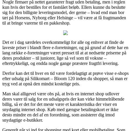
Nogle firmaer på nettet garanterer fragt uden betaling, men i reglen
kun hvis der bestilles for et fastslået beløb. Ellers kunne du beslutte
sig for den billigste leveringsmodel, der gerne – hvad end man bor
tæt på Horsens, Nyborg eller Helsinge – vil være at få fragtmanden
til at bringe varerne til en pakkeshop.
Det er i dag særdeles overkommeligt for alle og enhver at finde de
laveste priser i blandt flere e-forretninger, og på grund af dette har en
lang række e-forretninger været presset til at at nedsætte priserne på
deres produkter – til juniorer, lige så vel som til voksne –
eftertrykkeligt, og endda nogle gange præstere fragtfri levering.
Derfor kan det til hver en tid være fordelagtigt at prøve visse e-shops
efter udsalg på Silikomart – Bloom 120 inden du shopper, så man er
tryg ved at opnå den mindst kostelige pris.
Man skal alligevel være obs på, at hvis en internet shop udlover
deres varer til salg for en udsalgspris der kan virke himmelråbende
billig, så er det for det meste være et karakteristika der viser en
snydagtig internet shop. Køb med gængse betalingskort er ikke
desto mindre en del af en forordning, som assisterer dig imod
snydagtige e-butikker.
Generelt går vi ind for shopping med kort eller mobilbetaling. Som