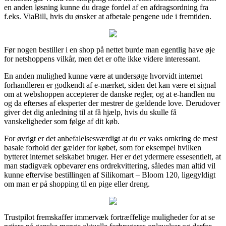
en anden løsning kunne du drage fordel af en afdragsordning fra
f.eks. ViaBill, hvis du ønsker at afbetale pengene ude i fremtiden.
Før nogen bestiller i en shop på nettet burde man egentlig have øje
for netshoppens vilkår, men det er ofte ikke videre interessant.
En anden mulighed kunne være at undersøge hvorvidt internet
forhandleren er godkendt af e-mærket, siden det kan være et signal
om at webshoppen accepterer de danske regler, og at e-handlen nu
og da efterses af eksperter der mestrer de gældende love. Derudover
giver det dig anledning til at få hjælp, hvis du skulle få
vanskeligheder som følge af dit køb.
For øvrigt er det anbefalelsesværdigt at du er vaks omkring de mest
basale forhold der gælder for købet, som for eksempel hvilken
bytteret internet selskabet bruger. Her er det ydermere essesentielt, at
man stadigvæk opbevarer ens ordrekvittering, således man altid vil
kunne eftervise bestillingen af Silikomart – Bloom 120, ligegyldigt
om man er på shopping til en pige eller dreng.
Trustpilot fremskaffer immervæk fortræffelige muligheder for at se