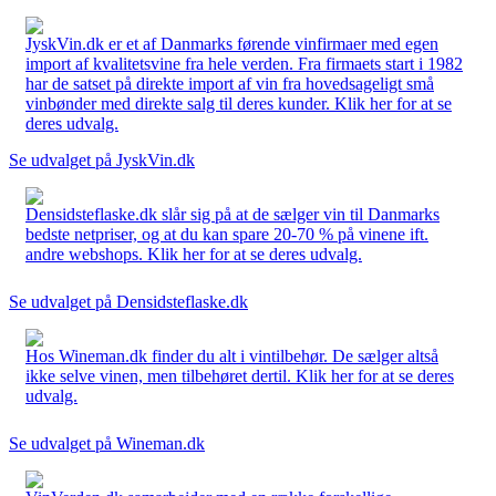
JyskVin.dk er et af Danmarks førende vinfirmaer med egen
import af kvalitetsvine fra hele verden. Fra firmaets start i 1982
har de satset på direkte import af vin fra hovedsageligt små
vinbønder med direkte salg til deres kunder. Klik her for at se
deres udvalg.
Se udvalget på JyskVin.dk
Densidsteflaske.dk slår sig på at de sælger vin til Danmarks
bedste netpriser, og at du kan spare 20-70 % på vinene ift.
andre webshops. Klik her for at se deres udvalg.
Se udvalget på Densidsteflaske.dk
Hos Wineman.dk finder du alt i vintilbehør. De sælger altså
ikke selve vinen, men tilbehøret dertil. Klik her for at se deres
udvalg.
Se udvalget på Wineman.dk