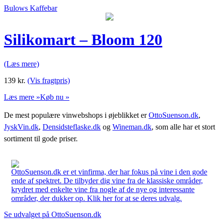
Bulows Kaffebar
Silikomart – Bloom 120
(Læs mere)
139
kr.
(Vis fragtpris)
Læs mere »
Køb nu »
De mest populære vinwebshops i øjeblikket er
OttoSuenson.dk
,
JyskVin.dk
,
Densidsteflaske.dk
og
Wineman.dk
, som alle har et stort
sortiment til gode priser.
OttoSuenson.dk er et vinfirma, der har fokus på vine i den gode
ende af spektret. De tilbyder dig vine fra de klassiske områder,
krydret med enkelte vine fra nogle af de nye og interessante
områder, der dukker op. Klik her for at se deres udvalg.
Se udvalget på OttoSuenson.dk