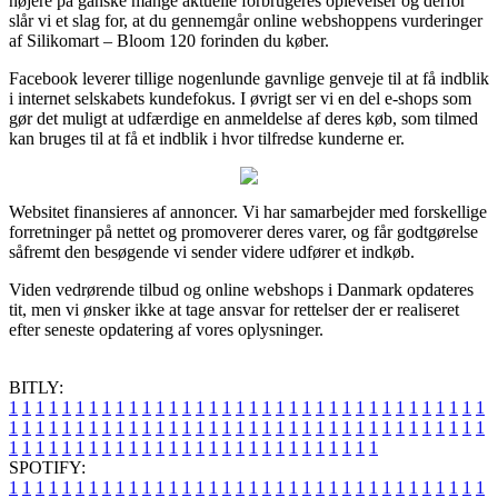
nøjere på ganske mange aktuelle forbrugeres oplevelser og derfor
slår vi et slag for, at du gennemgår online webshoppens vurderinger
af Silikomart – Bloom 120 forinden du køber.
Facebook leverer tillige nogenlunde gavnlige genveje til at få indblik
i internet selskabets kundefokus. I øvrigt ser vi en del e-shops som
gør det muligt at udfærdige en anmeldelse af deres køb, som tilmed
kan bruges til at få et indblik i hvor tilfredse kunderne er.
Websitet finansieres af annoncer. Vi har samarbejder med forskellige
forretninger på nettet og promoverer deres varer, og får godtgørelse
såfremt den besøgende vi sender videre udfører et indkøb.
Viden vedrørende tilbud og online webshops i Danmark opdateres
tit, men vi ønsker ikke at tage ansvar for rettelser der er realiseret
efter seneste opdatering af vores oplysninger.
BITLY:
1
1
1
1
1
1
1
1
1
1
1
1
1
1
1
1
1
1
1
1
1
1
1
1
1
1
1
1
1
1
1
1
1
1
1
1
1
1
1
1
1
1
1
1
1
1
1
1
1
1
1
1
1
1
1
1
1
1
1
1
1
1
1
1
1
1
1
1
1
1
1
1
1
1
1
1
1
1
1
1
1
1
1
1
1
1
1
1
1
1
1
1
1
1
1
1
1
1
1
1
SPOTIFY:
1
1
1
1
1
1
1
1
1
1
1
1
1
1
1
1
1
1
1
1
1
1
1
1
1
1
1
1
1
1
1
1
1
1
1
1