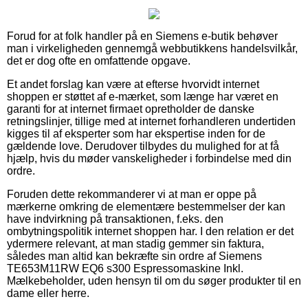
Forud for at folk handler på en Siemens e-butik behøver
man i virkeligheden gennemgå webbutikkens handelsvilkår,
det er dog ofte en omfattende opgave.
Et andet forslag kan være at efterse hvorvidt internet
shoppen er støttet af e-mærket, som længe har været en
garanti for at internet firmaet opretholder de danske
retningslinjer, tillige med at internet forhandleren undertiden
kigges til af eksperter som har ekspertise inden for de
gældende love. Derudover tilbydes du mulighed for at få
hjælp, hvis du møder vanskeligheder i forbindelse med din
ordre.
Foruden dette rekommanderer vi at man er oppe på
mærkerne omkring de elementære bestemmelser der kan
have indvirkning på transaktionen, f.eks. den
ombytningspolitik internet shoppen har. I den relation er det
ydermere relevant, at man stadig gemmer sin faktura,
således man altid kan bekræfte sin ordre af Siemens
TE653M11RW EQ6 s300 Espressomaskine Inkl.
Mælkebeholder, uden hensyn til om du søger produkter til en
dame eller herre.