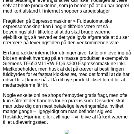
mest betalelige leveringsmanér kan ikke modsiges at være
selv at hente produkterne, som jo beroer på at du har bopæl
med kort afstand til internet shoppens arbejdslager.
Fragttiden på Espressomaskiner > Fuldautomatiske
espressomaskiner kan i nogle tilfælde være ret så
betydningsfuld i tilfælde af at du skal bruge varerne
øjeblikkeligt, så herved er det tydeligvis afgørende at du ser
nærmere på leveringstiden på den vedkommende vare.
En lang række internet forretninger giver løfte om levering på
blot en enkelt hverdag på en masse produkter, eksempelvis
Siemens TE653M11RW EQ6 s300 Espressomaskine Inkl.
Mælkebeholder, men husk at det påkræver at bestillingen
fuldbyrdes før et fastsat klokkeslæt, med det formål at de har
udsigt til at kunne nå at få dit nye produkt fikset forud for at
medarbejderne får fri.
Nogle enkelte online shops frembyder gratis fragt, men ofte
kun såfremt der handles for en præcis sum. Desuden skal
man udse dig den mest betalelige leveringsmåde, hvilket
mange gange – ligegyldigt om man befinder sig ved
Roskilde, Hjørring eller Jyllinge – vil blive at få kørt varerne
til et udleveringssted.