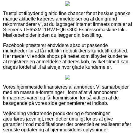
Trustpilot tilbyder dig altid fine chancer for at beskue ganske
mange aktuelle køberes anmeldelser og af den grund
rekommanderer vi, at du iagttager internet firmaets omtaler af
Siemens TE653M11RW EQ6 s300 Espressomaskine Inkl.
Mælkebeholder inden du lægger din bestilling.
Facebook præsterer endvidere absolut passende
muligheder for at få indblik i netbutikkens kundetilfredshed.
Her møder vi endda shops på nettet som tilbyder kunderne
at registrere en anmeldelse af deres køb, hvilket tilmed kan
drages fordel af til at afveje hvor glade kunderne er.
Vores hjemmeside finansieres af annoncer. Vi samarbejder
med en masse e-forretninger i form af at vi annoncerer
firmaernes varer, og får kommission for så vidt en af de
besøgende på vores side gennemfører et indkøb.
Vejledning vedrørende produkter og e-forretninger
ajourføres jævnligt, men det er umuligt for os at give
garantier imod modifikationer der potentielt er realiseret efter
seneste opdatering af hjemmesidens oplysninger.