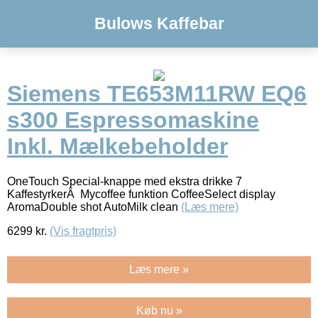
Bulows Kaffebar
Siemens TE653M11RW EQ6
s300 Espressomaskine
Inkl. Mælkebeholder
OneTouch Special-knappe med ekstra drikke 7
KaffestyrkerÂ Mycoffee funktion CoffeeSelect display
AromaDouble shot AutoMilk clean
(Læs mere)
6299
kr.
(Vis fragtpris)
Læs mere »
Køb nu »