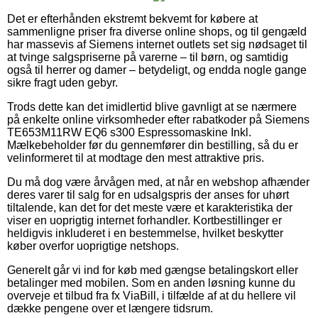
Det er efterhånden ekstremt bekvemt for købere at
sammenligne priser fra diverse online shops, og til gengæld
har massevis af Siemens internet outlets set sig nødsaget til
at tvinge salgspriserne på varerne – til børn, og samtidig
også til herrer og damer – betydeligt, og endda nogle gange
sikre fragt uden gebyr.
Trods dette kan det imidlertid blive gavnligt at se nærmere
på enkelte online virksomheder efter rabatkoder på Siemens
TE653M11RW EQ6 s300 Espressomaskine Inkl.
Mælkebeholder før du gennemfører din bestilling, så du er
velinformeret til at modtage den mest attraktive pris.
Du må dog være årvågen med, at når en webshop afhænder
deres varer til salg for en udsalgspris der anses for uhørt
tiltalende, kan det for det meste være et karakteristika der
viser en uoprigtig internet forhandler. Kortbestillinger er
heldigvis inkluderet i en bestemmelse, hvilket beskytter
køber overfor uoprigtige netshops.
Generelt går vi ind for køb med gængse betalingskort eller
betalinger med mobilen. Som en anden løsning kunne du
overveje et tilbud fra fx ViaBill, i tilfælde af at du hellere vil
dække pengene over et længere tidsrum.