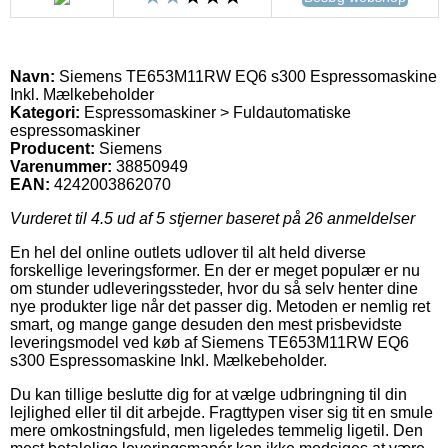
Navn:
Siemens TE653M11RW EQ6 s300 Espressomaskine
Inkl. Mælkebeholder
Kategori:
Espressomaskiner > Fuldautomatiske
espressomaskiner
Producent:
Siemens
Varenummer:
38850949
EAN:
4242003862070
Vurderet til
4.5
ud af 5 stjerner baseret på
26
anmeldelser
En hel del online outlets udlover til alt held diverse
forskellige leveringsformer. En der er meget populær er nu
om stunder udleveringssteder, hvor du så selv henter dine
nye produkter lige når det passer dig. Metoden er nemlig ret
smart, og mange gange desuden den mest prisbevidste
leveringsmodel ved køb af Siemens TE653M11RW EQ6
s300 Espressomaskine Inkl. Mælkebeholder.
Du kan tillige beslutte dig for at vælge udbringning til din
lejlighed eller til dit arbejde. Fragttypen viser sig tit en smule
mere omkostningsfuld, men ligeledes temmelig ligetil. Den