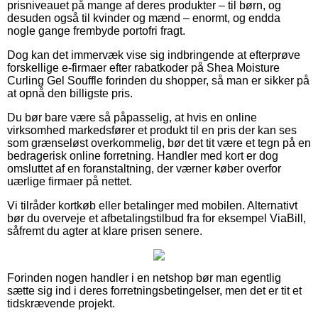
prisniveauet på mange af deres produkter – til børn, og
desuden også til kvinder og mænd – enormt, og endda
nogle gange frembyde portofri fragt.
Dog kan det immervæk vise sig indbringende at efterprøve
forskellige e-firmaer efter rabatkoder på Shea Moisture
Curling Gel Souffle forinden du shopper, så man er sikker på
at opnå den billigste pris.
Du bør bare være så påpasselig, at hvis en online
virksomhed markedsfører et produkt til en pris der kan ses
som grænseløst overkommelig, bør det tit være et tegn på en
bedragerisk online forretning. Handler med kort er dog
omsluttet af en foranstaltning, der værner køber overfor
uærlige firmaer på nettet.
Vi tilråder kortkøb eller betalinger med mobilen. Alternativt
bør du overveje et afbetalingstilbud fra for eksempel ViaBill,
såfremt du agter at klare prisen senere.
Forinden nogen handler i en netshop bør man egentlig
sætte sig ind i deres forretningsbetingelser, men det er tit et
tidskrævende projekt.