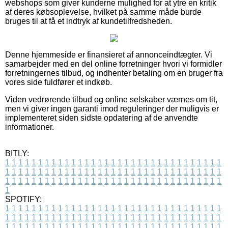
webshops som giver kunderne mulighed for at ytre en kritik
af deres købsoplevelse, hvilket på samme måde burde
bruges til at få et indtryk af kundetilfredsheden.
Denne hjemmeside er finansieret af annonceindtægter. Vi
samarbejder med en del online forretninger hvori vi formidler
forretningernes tilbud, og indhenter betaling om en bruger fra
vores side fuldfører et indkøb.
Viden vedrørende tilbud og online selskaber værnes om tit,
men vi giver ingen garanti imod reguleringer der muligvis er
implementeret siden sidste opdatering af de anvendte
informationer.
BITLY:
1
1
1
1
1
1
1
1
1
1
1
1
1
1
1
1
1
1
1
1
1
1
1
1
1
1
1
1
1
1
1
1
1
1
1
1
1
1
1
1
1
1
1
1
1
1
1
1
1
1
1
1
1
1
1
1
1
1
1
1
1
1
1
1
1
1
1
1
1
1
1
1
1
1
1
1
1
1
1
1
1
1
1
1
1
1
1
1
1
1
1
1
1
1
1
1
1
1
1
1
SPOTIFY:
1
1
1
1
1
1
1
1
1
1
1
1
1
1
1
1
1
1
1
1
1
1
1
1
1
1
1
1
1
1
1
1
1
1
1
1
1
1
1
1
1
1
1
1
1
1
1
1
1
1
1
1
1
1
1
1
1
1
1
1
1
1
1
1
1
1
1
1
1
1
1
1
1
1
1
1
1
1
1
1
1
1
1
1
1
1
1
1
1
1
1
1
1
1
1
1
1
1
1