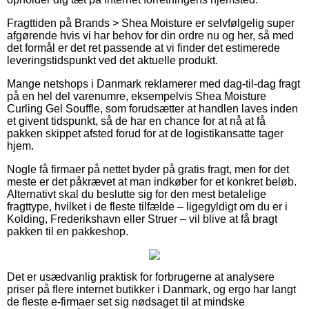
Fragttiden på Brands > Shea Moisture er selvfølgelig super
afgørende hvis vi har behov for din ordre nu og her, så med
det formål er det ret passende at vi finder det estimerede
leveringstidspunkt ved det aktuelle produkt.
Mange netshops i Danmark reklamerer med dag-til-dag fragt
på en hel del varenumre, eksempelvis Shea Moisture
Curling Gel Souffle, som forudsætter at handlen laves inden
et givent tidspunkt, så de har en chance for at nå at få
pakken skippet afsted forud for at de logistikansatte tager
hjem.
Nogle få firmaer på nettet byder på gratis fragt, men for det
meste er det påkrævet at man indkøber for et konkret beløb.
Alternativt skal du beslutte sig for den mest betalelige
fragttype, hvilket i de fleste tilfælde – ligegyldigt om du er i
Kolding, Frederikshavn eller Struer – vil blive at få bragt
pakken til en pakkeshop.
Det er usædvanlig praktisk for forbrugerne at analysere
priser på flere internet butikker i Danmark, og ergo har langt
de fleste e-firmaer set sig nødsaget til at mindske