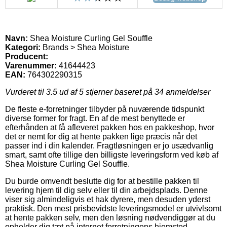
Navn:
Shea Moisture Curling Gel Souffle
Kategori:
Brands > Shea Moisture
Producent:
Varenummer:
41644423
EAN:
764302290315
Vurderet til
3.5
ud af 5 stjerner baseret på
34
anmeldelser
De fleste e-forretninger tilbyder på nuværende tidspunkt
diverse former for fragt. En af de mest benyttede er
efterhånden at få afleveret pakken hos en pakkeshop, hvor
det er nemt for dig at hente pakken lige præcis når det
passer ind i din kalender. Fragtløsningen er jo usædvanlig
smart, samt ofte tillige den billigste leveringsform ved køb af
Shea Moisture Curling Gel Souffle.
Du burde omvendt beslutte dig for at bestille pakken til
levering hjem til dig selv eller til din arbejdsplads. Denne
viser sig almindeligvis et hak dyrere, men desuden yderst
praktisk. Den mest prisbevidste leveringsmodel er utvivlsomt
at hente pakken selv, men den løsning nødvendiggør at du
opholder dig tæt på internet forretningens hjemsted.