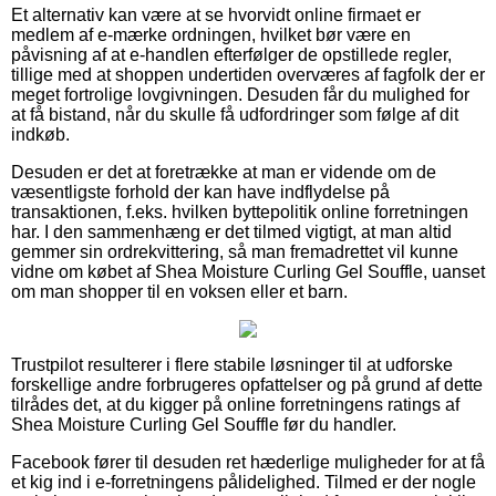
Et alternativ kan være at se hvorvidt online firmaet er
medlem af e-mærke ordningen, hvilket bør være en
påvisning af at e-handlen efterfølger de opstillede regler,
tillige med at shoppen undertiden overværes af fagfolk der er
meget fortrolige lovgivningen. Desuden får du mulighed for
at få bistand, når du skulle få udfordringer som følge af dit
indkøb.
Desuden er det at foretrække at man er vidende om de
væsentligste forhold der kan have indflydelse på
transaktionen, f.eks. hvilken byttepolitik online forretningen
har. I den sammenhæng er det tilmed vigtigt, at man altid
gemmer sin ordrekvittering, så man fremadrettet vil kunne
vidne om købet af Shea Moisture Curling Gel Souffle, uanset
om man shopper til en voksen eller et barn.
Trustpilot resulterer i flere stabile løsninger til at udforske
forskellige andre forbrugeres opfattelser og på grund af dette
tilrådes det, at du kigger på online forretningens ratings af
Shea Moisture Curling Gel Souffle før du handler.
Facebook fører til desuden ret hæderlige muligheder for at få
et kig ind i e-forretningens pålidelighed. Tilmed er der nogle