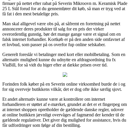
firmaer på nettet efter rabat på Severin Mikroovn m. Keramisk Plade
25 L Stål forud for at du gennemfører dit køb, så man er tryg ved at
få fat i den mest betalelige pris.
Man skal alligevel være obs på, at såfremt en forretning på nettet
annoncerer deres produkter til salg for en pris der virker
overordentlig gunstig, bør det mange gange være et signal om en
falsk internet forhandler. Kortkøb er på den anden side omfavnet af
et lovbud, som passer på os overfor fup online selskaber.
Generelt foreslår vi betalinger med kort eller mobilbetaling. Som en
alternativ mulighed kunne du udnytte en afdragsordning fra fx
ViaBill, for så vidt du higer efter at dække prisen over tid.
Forinden folk køber på en Severin online virksomhed burde de i og
for sig overveje butikkens vilkår, det er dog ofte ikke særlig sjovt.
Et andet alternativ kunne være at kontrollere om internet
forhandleren er støttet af e-mærket, grundet at det er et fingerpeg om
at internet shoppen opretholder de gældende danske regler, udover
at online butikken jævnligt overvåges af fagmænd der kender til de
gældende regulativer. Det giver dig mulighed for assistance, hvis du
får udfordringer som følge af din bestilling.