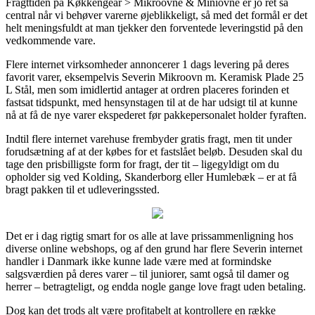
Fragttiden på Køkkengear > Mikroovne & Miniovne er jo ret så
central når vi behøver varerne øjeblikkeligt, så med det formål er det
helt meningsfuldt at man tjekker den forventede leveringstid på den
vedkommende vare.
Flere internet virksomheder annoncerer 1 dags levering på deres
favorit varer, eksempelvis Severin Mikroovn m. Keramisk Plade 25
L Stål, men som imidlertid antager at ordren placeres forinden et
fastsat tidspunkt, med hensynstagen til at de har udsigt til at kunne
nå at få de nye varer ekspederet før pakkepersonalet holder fyraften.
Indtil flere internet varehuse frembyder gratis fragt, men tit under
forudsætning af at der købes for et fastslået beløb. Desuden skal du
tage den prisbilligste form for fragt, der tit – ligegyldigt om du
opholder sig ved Kolding, Skanderborg eller Humlebæk – er at få
bragt pakken til et udleveringssted.
Det er i dag rigtig smart for os alle at lave prissammenligning hos
diverse online webshops, og af den grund har flere Severin internet
handler i Danmark ikke kunne lade være med at formindske
salgsværdien på deres varer – til juniorer, samt også til damer og
herrer – betragteligt, og endda nogle gange love fragt uden betaling.
Dog kan det trods alt være profitabelt at kontrollere en række