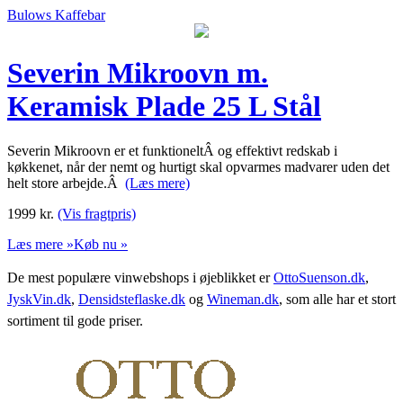
Bulows Kaffebar
Severin Mikroovn m.
Keramisk Plade 25 L Stål
Severin Mikroovn er et funktioneltÂ og effektivt redskab i
køkkenet, når der nemt og hurtigt skal opvarmes madvarer uden det
helt store arbejde.Â
(Læs mere)
1999
kr.
(Vis fragtpris)
Læs mere »
Køb nu »
De mest populære vinwebshops i øjeblikket er
OttoSuenson.dk
,
JyskVin.dk
,
Densidsteflaske.dk
og
Wineman.dk
, som alle har et stort
sortiment til gode priser.