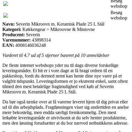
Besøg
webshop
Besøg
webshop
Navn:
Severin Mikroovn m. Keramisk Plade 25 L Stål
Kategori:
Køkkengear > Mikroovne & Miniovne
Producent:
Severin
Varenummer:
43898314
EAN:
4008146036248
Vurderet til
4.7
ud af 5 stjerner baseret på
10
anmeldelser
De fleste internet webshops yder nu til dags diverse forskellige
leveringsmåder. Et hit er i vore dage at få bragt ordren til en
pakkeshop, fordi du dermed nemt kan hente dine nye varer på et
valgfrit tidspunkt. Leveringsformen er jo ekstremt enkel, samt oftest
tilmed den mest betalelige fragtmulighed ved køb af Severin
Mikroovn m. Keramisk Plade 25 L Stål.
Du bør også tænke over at få varerne leveret hjem til dig privat eller
ud til din arbejdsplads. Fragtløsningen viser sig undertiden en anelse
mere bekostelig, men endda særligt fremkommelig. Den mest
letkøbte leveringsmåde er utvivlsomt at du selv henter produkterne,
men den løsning forudsætter at du bor nærved netbutikkens adresse.