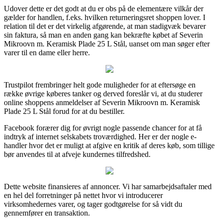
Udover dette er det godt at du er obs på de elementære vilkår der
gælder for handlen, f.eks. hvilken returneringsret shoppen lover. I
relation til det er det virkelig afgørende, at man stadigvæk bevarer
sin faktura, så man en anden gang kan bekræfte købet af Severin
Mikroovn m. Keramisk Plade 25 L Stål, uanset om man søger efter
varer til en dame eller herre.
Trustpilot frembringer helt gode muligheder for at eftersøge en
række øvrige køberes tanker og derved foreslår vi, at du studerer
online shoppens anmeldelser af Severin Mikroovn m. Keramisk
Plade 25 L Stål forud for at du bestiller.
Facebook forærer dig for øvrigt nogle passende chancer for at få
indtryk af internet selskabets troværdighed. Her er der nogle e-
handler hvor det er muligt at afgive en kritik af deres køb, som tillige
bør anvendes til at afveje kundernes tilfredshed.
Dette website finansieres af annoncer. Vi har samarbejdsaftaler med
en hel del forretninger på nettet hvor vi introducerer
virksomhedernes varer, og tager godtgørelse for så vidt du
gennemfører en transaktion.