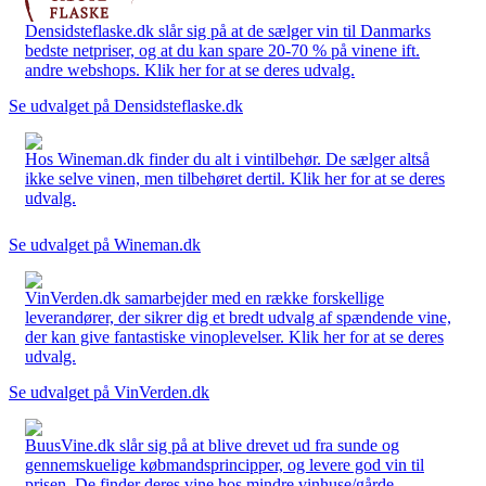
Densidsteflaske.dk slår sig på at de sælger vin til Danmarks
bedste netpriser, og at du kan spare 20-70 % på vinene ift.
andre webshops. Klik her for at se deres udvalg.
Se udvalget på Densidsteflaske.dk
Hos Wineman.dk finder du alt i vintilbehør. De sælger altså
ikke selve vinen, men tilbehøret dertil. Klik her for at se deres
udvalg.
Se udvalget på Wineman.dk
VinVerden.dk samarbejder med en række forskellige
leverandører, der sikrer dig et bredt udvalg af spændende vine,
der kan give fantastiske vinoplevelser. Klik her for at se deres
udvalg.
Se udvalget på VinVerden.dk
BuusVine.dk slår sig på at blive drevet ud fra sunde og
gennemskuelige købmandsprincipper, og levere god vin til
prisen. De finder deres vine hos mindre vinhuse/gårde