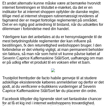
Et andet alternativ kunne måske være at bemærke hvorvidt
internet forretningen er tilsluttet e-mærket, da det er en
indikator for at internet shoppen opfylder de danske regler,
tillige med at internet shoppen rutinemæssigt revideres af
fagmænd der er meget fortrolige reglementet på området.
Det er en rigtig god anledning til bistand, når du udsættes for
dilemmaer i forbindelse med din handel.
Yderligere kan det anbefales at du er hensynstagende til de
mest betydningsfulde reglementer der kan influere på
bestillingen, fx den returrettighed webshoppen bruger. I den
forbindelse er det virkelig vigtigt, at man permanent beholder
sin faktura, så man når som helst vil kunne påvise købet af
Severin Caprice Kaffemaskine Stål/Sort, uafhængig om man
er på udkig efter et produkt til en voksen eller et barn.
Trustpilot frembyder de facto habile genveje til at studere
adskillige eksisterende køberes anmeldelser og derfor er det
godt, at du verificerer e-butikkens vurderinger af Severin
Caprice Kaffemaskine Stål/Sort før du placerer din ordre.
Facebook tilbyder dig lignende stort set fantastiske chancer
for at få et kig ind i internet webshoppens troværdighed.