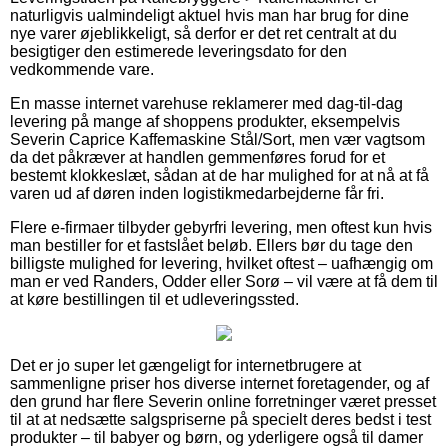
naturligvis ualmindeligt aktuel hvis man har brug for dine
nye varer øjeblikkeligt, så derfor er det ret centralt at du
besigtiger den estimerede leveringsdato for den
vedkommende vare.
En masse internet varehuse reklamerer med dag-til-dag
levering på mange af shoppens produkter, eksempelvis
Severin Caprice Kaffemaskine Stål/Sort, men vær vagtsom
da det påkræver at handlen gemmenføres forud for et
bestemt klokkeslæt, sådan at de har mulighed for at nå at få
varen ud af døren inden logistikmedarbejderne får fri.
Flere e-firmaer tilbyder gebyrfri levering, men oftest kun hvis
man bestiller for et fastslået beløb. Ellers bør du tage den
billigste mulighed for levering, hvilket oftest – uafhængig om
man er ved Randers, Odder eller Sorø – vil være at få dem til
at køre bestillingen til et udleveringssted.
Det er jo super let gængeligt for internetbrugere at
sammenligne priser hos diverse internet foretagender, og af
den grund har flere Severin online forretninger været presset
til at at nedsætte salgspriserne på specielt deres bedst i test
produkter – til babyer og børn, og yderligere også til damer