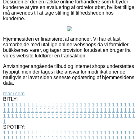
Desuden er der en række online forhandlere som tilbyder
kunderne at ytre en evaluering af ordreforløbet, hvilket tillige
må anvendes til at tage stilling til tilfredsheden hos
kunderne.
Hjemmesiden er finansieret af annoncer. Vi har et fast
samarbejde med utallige online webshops da vi formidler
butikkernes varer, og tager provision forudsat en bruger fra
vores website fuldfører en transaktion.
Anvisninger angående tilbud og internet shops understøttes
hyppigt, men der tages ikke ansvar for modifikationer der
muligvis er lavet siden seneste opdatering af hjemmesidens
data.
reacr.com
BITLY:
1
1
1
1
1
1
1
1
1
1
1
1
1
1
1
1
1
1
1
1
1
1
1
1
1
1
1
1
1
1
1
1
1
1
1
1
1
1
1
1
1
1
1
1
1
1
1
1
1
1
1
1
1
1
1
1
1
1
1
1
1
1
1
1
1
1
1
1
1
1
1
1
1
1
1
1
1
1
1
1
1
1
1
1
1
1
1
1
1
1
1
1
1
1
1
1
1
1
1
1
SPOTIFY:
1
1
1
1
1
1
1
1
1
1
1
1
1
1
1
1
1
1
1
1
1
1
1
1
1
1
1
1
1
1
1
1
1
1
1
1
1
1
1
1
1
1
1
1
1
1
1
1
1
1
1
1
1
1
1
1
1
1
1
1
1
1
1
1
1
1