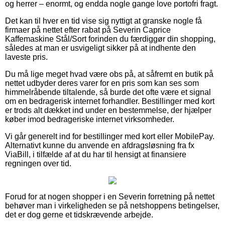
og herrer – enormt, og endda nogle gange love portofri fragt.
Det kan til hver en tid vise sig nyttigt at granske nogle få
firmaer på nettet efter rabat på Severin Caprice
Kaffemaskine Stål/Sort forinden du færdiggør din shopping,
således at man er usvigeligt sikker på at indhente den
laveste pris.
Du må lige meget hvad være obs på, at såfremt en butik på
nettet udbyder deres varer for en pris som kan ses som
himmelråbende tiltalende, så burde det ofte være et signal
om en bedragerisk internet forhandler. Bestillinger med kort
er trods alt dækket ind under en bestemmelse, der hjælper
køber imod bedrageriske internet virksomheder.
Vi går generelt ind for bestillinger med kort eller MobilePay.
Alternativt kunne du anvende en afdragsløsning fra fx
ViaBill, i tilfælde af at du har til hensigt at finansiere
regningen over tid.
Forud for at nogen shopper i en Severin forretning på nettet
behøver man i virkeligheden se på netshoppens betingelser,
det er dog gerne et tidskrævende arbejde.