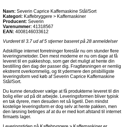
Navn:
Severin Caprice Kaffemaskine Stål/Sort
Kategori:
Kaffebryggere > Kaffemaskiner
Producent:
Severin
Varenummer:
41318567
EAN:
4008146033612
Vurderet til
3.7
ud af 5 stjerner baseret på
28
anmeldelser
Adskillige internet forretninger foreslår nu om stunder flere
leveringsmetoder. Den mest moderne er nu om dage at få
leveret til en pakkeshop, som gør det muligt at hente din
bestilling den dag der passer dig. Fragtløsningen er nemlig
ekstremt overkommelig, og tit ydermere den prisbilligste
leveringsform ved køb af Severin Caprice Kaffemaskine
Stål/Sort.
Du kunne derudover vælge at få produkterne leveret til din
bolig eller ud på dit arbejde. Leveringsformen bliver typisk
en tak dyrere, men desuden ret så ligetil. Den mindst
kostelige leveringsform er dog selv at hente pakken, men
den løsning betinges af at du er med kort afstand til internet
firmaets lager.
Leveringstiden på Kaffebryggere > Kaffemaskiner er