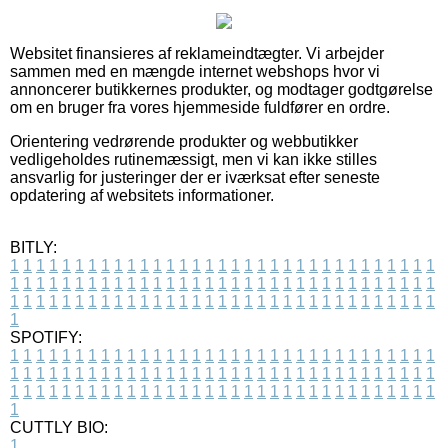
Websitet finansieres af reklameindtægter. Vi arbejder
sammen med en mængde internet webshops hvor vi
annoncerer butikkernes produkter, og modtager godtgørelse
om en bruger fra vores hjemmeside fuldfører en ordre.
Orientering vedrørende produkter og webbutikker
vedligeholdes rutinemæssigt, men vi kan ikke stilles
ansvarlig for justeringer der er iværksat efter seneste
opdatering af websitets informationer.
BITLY:
1
1
1
1
1
1
1
1
1
1
1
1
1
1
1
1
1
1
1
1
1
1
1
1
1
1
1
1
1
1
1
1
1
1
1
1
1
1
1
1
1
1
1
1
1
1
1
1
1
1
1
1
1
1
1
1
1
1
1
1
1
1
1
1
1
1
1
1
1
1
1
1
1
1
1
1
1
1
1
1
1
1
1
1
1
1
1
1
1
1
1
1
1
1
1
1
1
1
1
1
SPOTIFY:
1
1
1
1
1
1
1
1
1
1
1
1
1
1
1
1
1
1
1
1
1
1
1
1
1
1
1
1
1
1
1
1
1
1
1
1
1
1
1
1
1
1
1
1
1
1
1
1
1
1
1
1
1
1
1
1
1
1
1
1
1
1
1
1
1
1
1
1
1
1
1
1
1
1
1
1
1
1
1
1
1
1
1
1
1
1
1
1
1
1
1
1
1
1
1
1
1
1
1
1
CUTTLY BIO:
1