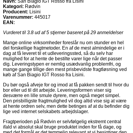
Navn:
San Biagio IGT Rosso fra Lisini
Kategori:
Rødvin
Producent:
Lisini
Varenummer:
445017
EAN:
Vurderet til
3.8
ud af 5 stjerner baseret på
29
anmeldelser
Mange online virksomheder foreslår nu om stunder en hel
del forskellige fragtmetoder. En af de mest almindelige er i
dag at få leveret til et udleveringssted, så du selv har
mulighed for at hente de bestilte varer lige når det passer
dig. Leveringstypen er nemlig usædvanlig problemfri, og
mange gange tillige den mest prisbevidste fragtløsning ved
køb af San Biagio IGT Rosso fra Lisini.
Du bør også afveje for og imod at få pakken sendt til hvor du
bor eller ud til dit arbejde. Leveringsformen viser sig
desværre en lille smule dyrere, men også meget simpel.
Den prisbilligste fragtmulighed vil dog altid vise sig at være
at hente ordren selv, men dette betinges af at du befinder dig
lige ved internet selskabets arbejdslager.
Fragtperioden på Rødvin er selvfølgelig ekstremt central
ifald vi absolut skal bruge produktet inden for få dage, og
med det formål er det temmelig relevant at vi besigtiger den