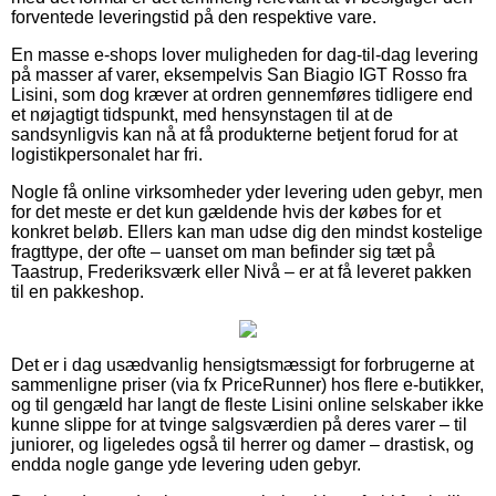
forventede leveringstid på den respektive vare.
En masse e-shops lover muligheden for dag-til-dag levering
på masser af varer, eksempelvis San Biagio IGT Rosso fra
Lisini, som dog kræver at ordren gennemføres tidligere end
et nøjagtigt tidspunkt, med hensynstagen til at de
sandsynligvis kan nå at få produkterne betjent forud for at
logistikpersonalet har fri.
Nogle få online virksomheder yder levering uden gebyr, men
for det meste er det kun gældende hvis der købes for et
konkret beløb. Ellers kan man udse dig den mindst kostelige
fragttype, der ofte – uanset om man befinder sig tæt på
Taastrup, Frederiksværk eller Nivå – er at få leveret pakken
til en pakkeshop.
Det er i dag usædvanlig hensigtsmæssigt for forbrugerne at
sammenligne priser (via fx PriceRunner) hos flere e-butikker,
og til gengæld har langt de fleste Lisini online selskaber ikke
kunne slippe for at tvinge salgsværdien på deres varer – til
juniorer, og ligeledes også til herrer og damer – drastisk, og
endda nogle gange yde levering uden gebyr.