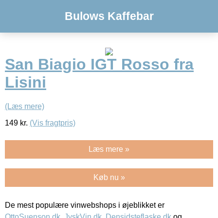
Bulows Kaffebar
San Biagio IGT Rosso fra
Lisini
(Læs mere)
149
kr.
(Vis fragtpris)
Læs mere »
Køb nu »
De mest populære vinwebshops i øjeblikket er
OttoSuenson.dk
,
JyskVin.dk
,
Densidsteflaske.dk
og