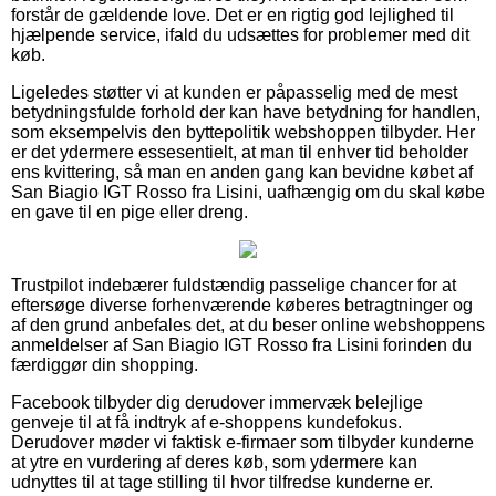
forstår de gældende love. Det er en rigtig god lejlighed til
hjælpende service, ifald du udsættes for problemer med dit
køb.
Ligeledes støtter vi at kunden er påpasselig med de mest
betydningsfulde forhold der kan have betydning for handlen,
som eksempelvis den byttepolitik webshoppen tilbyder. Her
er det ydermere essesentielt, at man til enhver tid beholder
ens kvittering, så man en anden gang kan bevidne købet af
San Biagio IGT Rosso fra Lisini, uafhængig om du skal købe
en gave til en pige eller dreng.
Trustpilot indebærer fuldstændig passelige chancer for at
eftersøge diverse forhenværende køberes betragtninger og
af den grund anbefales det, at du beser online webshoppens
anmeldelser af San Biagio IGT Rosso fra Lisini forinden du
færdiggør din shopping.
Facebook tilbyder dig derudover immervæk belejlige
genveje til at få indtryk af e-shoppens kundefokus.
Derudover møder vi faktisk e-firmaer som tilbyder kunderne
at ytre en vurdering af deres køb, som ydermere kan
udnyttes til at tage stilling til hvor tilfredse kunderne er.