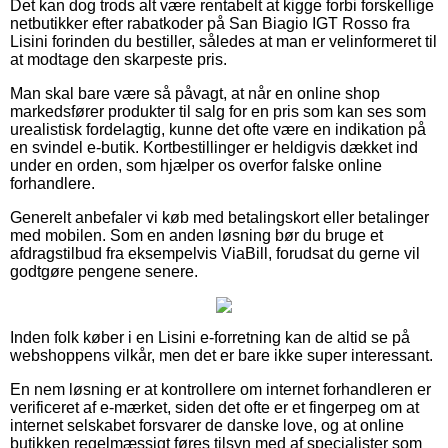
Det kan dog trods alt være rentabelt at kigge forbi forskellige
netbutikker efter rabatkoder på San Biagio IGT Rosso fra
Lisini forinden du bestiller, således at man er velinformeret til
at modtage den skarpeste pris.
Man skal bare være så påvagt, at når en online shop
markedsfører produkter til salg for en pris som kan ses som
urealistisk fordelagtig, kunne det ofte være en indikation på
en svindel e-butik. Kortbestillinger er heldigvis dækket ind
under en orden, som hjælper os overfor falske online
forhandlere.
Generelt anbefaler vi køb med betalingskort eller betalinger
med mobilen. Som en anden løsning bør du bruge et
afdragstilbud fra eksempelvis ViaBill, forudsat du gerne vil
godtgøre pengene senere.
Inden folk køber i en Lisini e-forretning kan de altid se på
webshoppens vilkår, men det er bare ikke super interessant.
En nem løsning er at kontrollere om internet forhandleren er
verificeret af e-mærket, siden det ofte er et fingerpeg om at
internet selskabet forsvarer de danske love, og at online
butikken regelmæssigt føres tilsyn med af specialister som