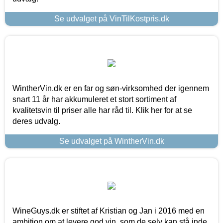
Se udvalget på VinTilKostpris.dk
WintherVin.dk er en far og søn-virksomhed der igennem
snart 11 år har akkumuleret et stort sortiment af
kvalitetsvin til priser alle har råd til. Klik her for at se
deres udvalg.
Se udvalget på WintherVin.dk
WineGuys.dk er stiftet af Kristian og Jan i 2016 med en
ambition om at levere god vin, som de selv kan stå inde