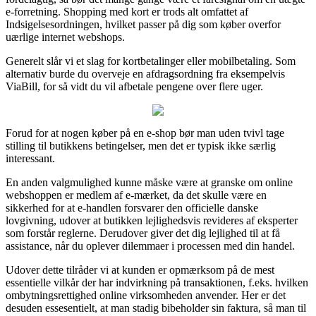
e-forretning. Shopping med kort er trods alt omfattet af
Indsigelsesordningen, hvilket passer på dig som køber overfor
uærlige internet webshops.
Generelt slår vi et slag for kortbetalinger eller mobilbetaling. Som
alternativ burde du overveje en afdragsordning fra eksempelvis
ViaBill, for så vidt du vil afbetale pengene over flere uger.
Forud for at nogen køber på en e-shop bør man uden tvivl tage
stilling til butikkens betingelser, men det er typisk ikke særlig
interessant.
En anden valgmulighed kunne måske være at granske om online
webshoppen er medlem af e-mærket, da det skulle være en
sikkerhed for at e-handlen forsvarer den officielle danske
lovgivning, udover at butikken lejlighedsvis revideres af eksperter
som forstår reglerne. Derudover giver det dig lejlighed til at få
assistance, når du oplever dilemmaer i processen med din handel.
Udover dette tilråder vi at kunden er opmærksom på de mest
essentielle vilkår der har indvirkning på transaktionen, f.eks. hvilken
ombytningsrettighed online virksomheden anvender. Her er det
desuden essesentielt, at man stadig bibeholder sin faktura, så man til