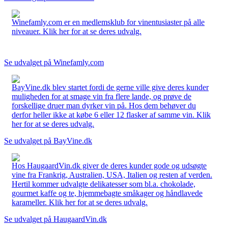
Winefamly.com er en medlemsklub for vinentusiaster på alle
niveauer. Klik her for at se deres udvalg.
Se udvalget på Winefamly.com
BayVine.dk blev startet fordi de gerne ville give deres kunder
muligheden for at smage vin fra flere lande, og prøve de
forskellige druer man dyrker vin på. Hos dem behøver du
derfor heller ikke at købe 6 eller 12 flasker af samme vin. Klik
her for at se deres udvalg.
Se udvalget på BayVine.dk
Hos HaugaardVin.dk giver de deres kunder gode og udsøgte
vine fra Frankrig, Australien, USA, Italien og resten af verden.
Hertil kommer udvalgte delikatesser som bl.a. chokolade,
gourmet kaffe og te, hjemmebagte småkager og håndlavede
karameller. Klik her for at se deres udvalg.
Se udvalget på HaugaardVin.dk