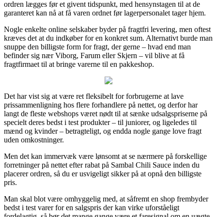
ordren lægges før et givent tidspunkt, med hensynstagen til at de
garanteret kan nå at få varen ordnet før lagerpersonalet tager hjem.
Nogle enkelte online selskaber byder på fragtfri levering, men oftest
kræves det at du indkøber for en konkret sum. Alternativt burde man
snuppe den billigste form for fragt, der gerne – hvad end man
befinder sig nær Viborg, Farum eller Skjern – vil blive at få
fragtfirmaet til at bringe varerne til en pakkeshop.
Det har vist sig at være ret fleksibelt for forbrugerne at lave
prissammenligning hos flere forhandlere på nettet, og derfor har
langt de fleste webshops været nødt til at sænke udsalgspriserne på
specielt deres bedst i test produkter – til juniorer, og ligeledes til
mænd og kvinder – betragteligt, og endda nogle gange love fragt
uden omkostninger.
Men det kan immervæk være lønsomt at se nærmere på forskellige
forretninger på nettet efter rabat på Sambal Chili Sauce inden du
placerer ordren, så du er usvigeligt sikker på at opnå den billigste
pris.
Man skal blot være omhyggelig med, at såfremt en shop frembyder
bedst i test varer for en salgspris der kan virke uforståeligt
fordelagtig, så bør det mange gange være et faresignal om en uægte