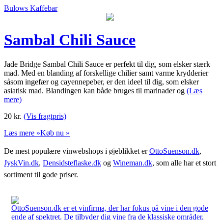
Bulows Kaffebar
Sambal Chili Sauce
Jade Bridge Sambal Chili Sauce er perfekt til dig, som elsker stærk
mad. Med en blanding af forskellige chilier samt varme krydderier
såsom ingefær og cayennepeber, er den ideel til dig, som elsker
asiatisk mad. Blandingen kan både bruges til marinader og
(Læs
mere)
20
kr.
(Vis fragtpris)
Læs mere »
Køb nu »
De mest populære vinwebshops i øjeblikket er
OttoSuenson.dk
,
JyskVin.dk
,
Densidsteflaske.dk
og
Wineman.dk
, som alle har et stort
sortiment til gode priser.
OttoSuenson.dk er et vinfirma, der har fokus på vine i den gode
ende af spektret. De tilbyder dig vine fra de klassiske områder,