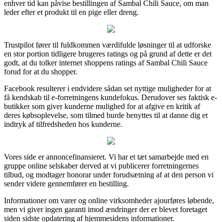
enhver tid kan påvise bestillingen af Sambal Chili Sauce, om man
leder efter et produkt til en pige eller dreng.
Trustpilot fører til fuldkommen værdifulde løsninger til at udforske
en stor portion tidligere brugeres ratings og på grund af dette er det
godt, at du tolker internet shoppens ratings af Sambal Chili Sauce
forud for at du shopper.
Facebook resulterer i endvidere sådan set nyttige muligheder for at
få kendskab til e-forretningens kundefokus. Derudover ses faktisk e-
butikker som giver kunderne mulighed for at afgive en kritik af
deres købsoplevelse, som tilmed burde benyttes til at danne dig et
indtryk af tilfredsheden hos kunderne.
Vores side er annoncefinansieret. Vi har et tæt samarbejde med en
gruppe online selskaber derved at vi publicerer forretningernes
tilbud, og modtager honorar under forudsætning af at den person vi
sender videre gennemfører en bestilling.
Informationer om varer og online virksomheder ajourføres løbende,
men vi giver ingen garanti imod ændringer der er blevet foretaget
siden sidste opdatering af hjemmesidens informationer.