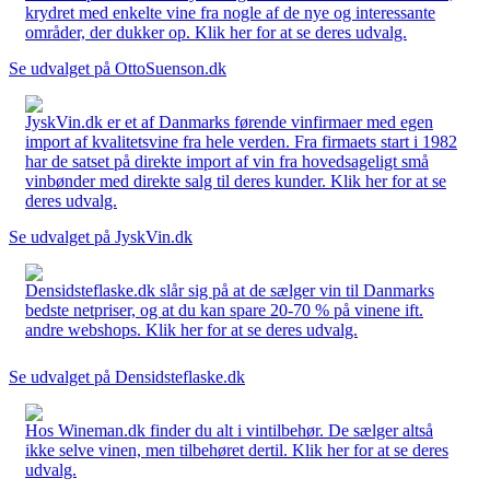
krydret med enkelte vine fra nogle af de nye og interessante
områder, der dukker op. Klik her for at se deres udvalg.
Se udvalget på OttoSuenson.dk
JyskVin.dk er et af Danmarks førende vinfirmaer med egen
import af kvalitetsvine fra hele verden. Fra firmaets start i 1982
har de satset på direkte import af vin fra hovedsageligt små
vinbønder med direkte salg til deres kunder. Klik her for at se
deres udvalg.
Se udvalget på JyskVin.dk
Densidsteflaske.dk slår sig på at de sælger vin til Danmarks
bedste netpriser, og at du kan spare 20-70 % på vinene ift.
andre webshops. Klik her for at se deres udvalg.
Se udvalget på Densidsteflaske.dk
Hos Wineman.dk finder du alt i vintilbehør. De sælger altså
ikke selve vinen, men tilbehøret dertil. Klik her for at se deres
udvalg.