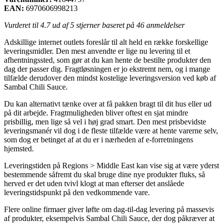
EAN:
6970606998213
Vurderet til
4.7
ud af 5 stjerner baseret på
46
anmeldelser
Adskillige internet outlets foreslår til alt held en række forskellige
leveringsmidler. Den mest anvendte er lige nu levering til et
afhentningssted, som gør at du kan hente de bestilte produkter den
dag der passer dig. Fragtløsningen er jo ekstremt nem, og i mange
tilfælde derudover den mindst kostelige leveringsversion ved køb af
Sambal Chili Sauce.
Du kan alternativt tænke over at få pakken bragt til dit hus eller ud
på dit arbejde. Fragtmuligheden bliver oftest en sjat mindre
prisbillig, men lige så vel i høj grad smart. Den mest prisbevidste
leveringsmanér vil dog i de fleste tilfælde være at hente varerne selv,
som dog er betinget af at du er i nærheden af e-forretningens
hjemsted.
Leveringstiden på Regions > Middle East kan vise sig at være yderst
bestemmende såfremt du skal bruge dine nye produkter fluks, så
herved er det uden tvivl klogt at man efterser det anslåede
leveringstidspunkt på den vedkommende vare.
Flere online firmaer giver løfte om dag-til-dag levering på massevis
af produkter, eksempelvis Sambal Chili Sauce, der dog påkræver at