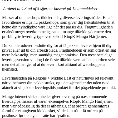
Vurderet til
4.3
ud af 5 stjerner baseret på
12
anmeldelser
Masser af online shops tildeler i dag diverse leveringsmåder. En af
favoritterne er lige nu pakkeshops, som giver dig fleksibiliteten til at
hente din nyindkøbte vare lige når det passer dig. Fragtmuligheden
er altså meget overkommelig, samt i mange tilfælde ydermere den
prisbilligste leveringstype ved køb af RtopR Mango Hårfjerner.
Du kan derudover beslutte dig for at få pakken leveret hjem til dig
privat eller ud til din arbejdsplads. Fragtmetoden er som oftest en sjat
mere bekostelig, men samtidig meget praktisk. Den mest betalelige
leveringsversion vil dog i de fleste tilfælde være at hente ordren selv,
men det afhænger af at du lever i kort afstand af webshoppens
hjemsted.
Leveringstiden på Regions > Middle East er naturligvis ret relevant
når vi behøver din pakke straks, og i det øjemed er det uden tvivl
aktuelt at vi tjekker leveringstidspunktet for det pågældende produkt.
Mange internet virksomheder giver levering på næstkommende
hverdag på masser af varer, eksempelvis RtopR Mango Hårfjerner,
men vær påpasselig da det er afhængig af at ordren gennemføres
forud for et angivent klokkeslæt, så de kan nå at få ordren på
posthuset før de lageransatte har fyraften.