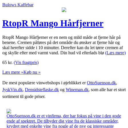
Bulows Kaffebar
RtopR Mango Hårfjerner
RtopR Mango Hårfjerner er en nem og mild måde at fjerne hår på
benene. Cremen påføres på det område du ønsker at fjerne hår og
skal herefter sidde i 10 minutter. Derefter kan du let tørre cremen af
og skylle efter med varmt vand. Din hud vil efterlads blø
(Læs mere)
65
kr.
(Vis fragtpris)
Læs mere »
Køb nu »
De mest populære vinwebshops i øjeblikket er
OttoSuenson.dk
,
JyskVin.dk
,
Densidsteflaske.dk
og
Wineman.dk
, som alle har et stort
sortiment til gode priser.
OttoSuenson.dk er et vinfirma, der har fokus på vine i den gode
ende af spektret. De tilbyder dig vine fra de klassiske områder,
krydret med enkelte vine fra nogle af de nye og interessante