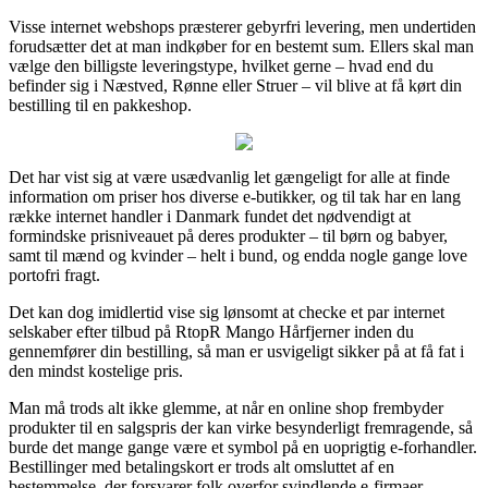
Visse internet webshops præsterer gebyrfri levering, men undertiden
forudsætter det at man indkøber for en bestemt sum. Ellers skal man
vælge den billigste leveringstype, hvilket gerne – hvad end du
befinder sig i Næstved, Rønne eller Struer – vil blive at få kørt din
bestilling til en pakkeshop.
Det har vist sig at være usædvanlig let gængeligt for alle at finde
information om priser hos diverse e-butikker, og til tak har en lang
række internet handler i Danmark fundet det nødvendigt at
formindske prisniveauet på deres produkter – til børn og babyer,
samt til mænd og kvinder – helt i bund, og endda nogle gange love
portofri fragt.
Det kan dog imidlertid vise sig lønsomt at checke et par internet
selskaber efter tilbud på RtopR Mango Hårfjerner inden du
gennemfører din bestilling, så man er usvigeligt sikker på at få fat i
den mindst kostelige pris.
Man må trods alt ikke glemme, at når en online shop frembyder
produkter til en salgspris der kan virke besynderligt fremragende, så
burde det mange gange være et symbol på en uoprigtig e-forhandler.
Bestillinger med betalingskort er trods alt omsluttet af en
bestemmelse, der forsvarer folk overfor svindlende e-firmaer.