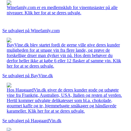
Winefamly.com er en medlemsklub for vinentusiaster på alle
niveauer. Klik her for at se deres udvalg.
Se udvalget på Winefamly.com
BayVine.dk blev startet fordi de gerne ville give deres kunder
muligheden for at smage vin fra flere lande, og prøve de
forskellige druer man dyrker vin på. Hos dem behøver du
derfor heller ikke at købe 6 eller 12 flasker af samme vin. Klik
her for at se deres udvalg.
Se udvalget på BayVine.dk
Hos HaugaardVin.dk giver de deres kunder gode og udsøgte
vine fra Frankrig, Australien, USA, Italien og resten af verden.
Hertil kommer udvalgte delikatesser som bl.a. chokolade,
gourmet kaffe og te, hjemmebagte småkager og håndlavede
karameller. Klik her for at se deres udvalg.
Se udvalget på HaugaardVin.dk