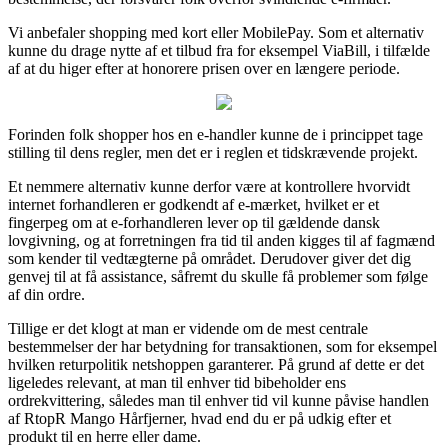
Vi anbefaler shopping med kort eller MobilePay. Som et alternativ
kunne du drage nytte af et tilbud fra for eksempel ViaBill, i tilfælde
af at du higer efter at honorere prisen over en længere periode.
Forinden folk shopper hos en e-handler kunne de i princippet tage
stilling til dens regler, men det er i reglen et tidskrævende projekt.
Et nemmere alternativ kunne derfor være at kontrollere hvorvidt
internet forhandleren er godkendt af e-mærket, hvilket er et
fingerpeg om at e-forhandleren lever op til gældende dansk
lovgivning, og at forretningen fra tid til anden kigges til af fagmænd
som kender til vedtægterne på området. Derudover giver det dig
genvej til at få assistance, såfremt du skulle få problemer som følge
af din ordre.
Tillige er det klogt at man er vidende om de mest centrale
bestemmelser der har betydning for transaktionen, som for eksempel
hvilken returpolitik netshoppen garanterer. På grund af dette er det
ligeledes relevant, at man til enhver tid bibeholder ens
ordrekvittering, således man til enhver tid vil kunne påvise handlen
af RtopR Mango Hårfjerner, hvad end du er på udkig efter et
produkt til en herre eller dame.