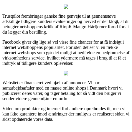
Trustpilot frembringer ganske fine genveje til at gennemstøve
adskillige tidligere kunders evalueringer og herved er det klogt, at du
betragter netshoppens kritik af RtopR Mango Hårfjerner forud for at
du lægger din bestilling.
Facebook giver dig lige så vel visse fine chancer for at få indsigt i
internet webshoppens popularitet. Foruden det ser vi en række
internet webshops som gør det muligt at nedfælde en bedømmelse af
virksomhedens service, hvilket ydermere må tages i brug til at få et
indtryk af tidligere kunders oplevelser.
Websitet er finansieret ved hjælp af annoncer. Vi har
samarbejdsaftaler med en masse online shops i Danmark hvori vi
publicerer deres varer, og tager betaling for så vidt den bruger vi
sender videre gennemfører en ordre.
Viden om produkter og internet forhandlere opretholdes tit, men vi
kan ikke garantere imod ændringer der muligvis er realiseret siden vi
sidst opdaterede vores data.