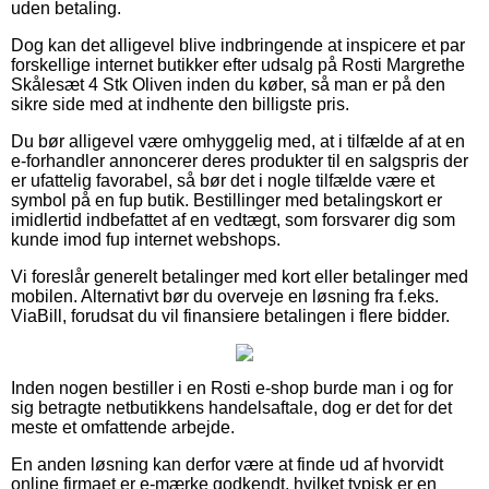
uden betaling.
Dog kan det alligevel blive indbringende at inspicere et par
forskellige internet butikker efter udsalg på Rosti Margrethe
Skålesæt 4 Stk Oliven inden du køber, så man er på den
sikre side med at indhente den billigste pris.
Du bør alligevel være omhyggelig med, at i tilfælde af at en
e-forhandler annoncerer deres produkter til en salgspris der
er ufattelig favorabel, så bør det i nogle tilfælde være et
symbol på en fup butik. Bestillinger med betalingskort er
imidlertid indbefattet af en vedtægt, som forsvarer dig som
kunde imod fup internet webshops.
Vi foreslår generelt betalinger med kort eller betalinger med
mobilen. Alternativt bør du overveje en løsning fra f.eks.
ViaBill, forudsat du vil finansiere betalingen i flere bidder.
Inden nogen bestiller i en Rosti e-shop burde man i og for
sig betragte netbutikkens handelsaftale, dog er det for det
meste et omfattende arbejde.
En anden løsning kan derfor være at finde ud af hvorvidt
online firmaet er e-mærke godkendt, hvilket typisk er en