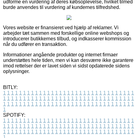
udforme en vurdering af deres købsoplevelse, hvilket tilmed
burde anvendes til vurdering af kundernes tilfredshed.
Vores website er finansieret ved hjælp af reklamer. Vi
arbejder tæt sammen med forskellige online webshops og
introducerer butikkernes tilbud, og indkasserer kommission
når du udfører en transaktion.
Informationer angående produkter og internet firmaer
understøttes hele tiden, men vi kan desværre ikke garantere
imod rettelser der er lavet siden vi sidst opdaterede sidens
oplysninger.
BITLY:
1
1
1
1
1
1
1
1
1
1
1
1
1
1
1
1
1
1
1
1
1
1
1
1
1
1
1
1
1
1
1
1
1
1
1
1
1
1
1
1
1
1
1
1
1
1
1
1
1
1
1
1
1
1
1
1
1
1
1
1
1
1
1
1
1
1
1
1
1
1
1
1
1
1
1
1
1
1
1
1
1
1
1
1
1
1
1
1
1
1
1
1
1
1
1
1
1
1
1
1
SPOTIFY:
1
1
1
1
1
1
1
1
1
1
1
1
1
1
1
1
1
1
1
1
1
1
1
1
1
1
1
1
1
1
1
1
1
1
1
1
1
1
1
1
1
1
1
1
1
1
1
1
1
1
1
1
1
1
1
1
1
1
1
1
1
1
1
1
1
1
1
1
1
1
1
1
1
1
1
1
1
1
1
1
1
1
1
1
1
1
1
1
1
1
1
1
1
1
1
1
1
1
1
1