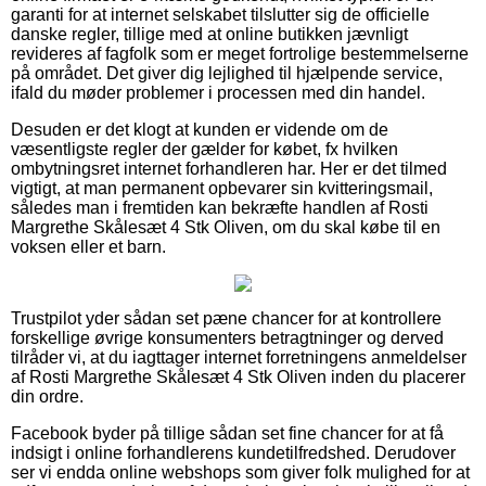
garanti for at internet selskabet tilslutter sig de officielle
danske regler, tillige med at online butikken jævnligt
revideres af fagfolk som er meget fortrolige bestemmelserne
på området. Det giver dig lejlighed til hjælpende service,
ifald du møder problemer i processen med din handel.
Desuden er det klogt at kunden er vidende om de
væsentligste regler der gælder for købet, fx hvilken
ombytningsret internet forhandleren har. Her er det tilmed
vigtigt, at man permanent opbevarer sin kvitteringsmail,
således man i fremtiden kan bekræfte handlen af Rosti
Margrethe Skålesæt 4 Stk Oliven, om du skal købe til en
voksen eller et barn.
Trustpilot yder sådan set pæne chancer for at kontrollere
forskellige øvrige konsumenters betragtninger og derved
tilråder vi, at du iagttager internet forretningens anmeldelser
af Rosti Margrethe Skålesæt 4 Stk Oliven inden du placerer
din ordre.
Facebook byder på tillige sådan set fine chancer for at få
indsigt i online forhandlerens kundetilfredshed. Derudover
ser vi endda online webshops som giver folk mulighed for at