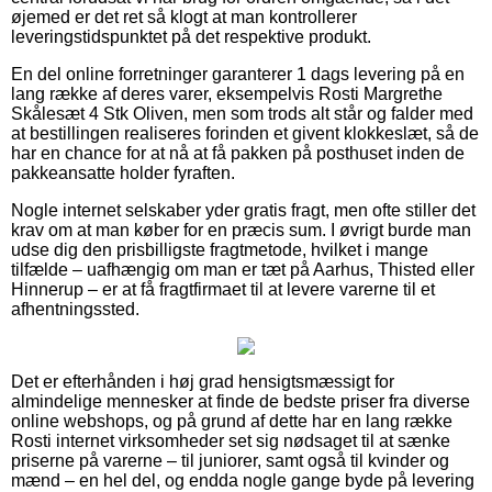
øjemed er det ret så klogt at man kontrollerer
leveringstidspunktet på det respektive produkt.
En del online forretninger garanterer 1 dags levering på en
lang række af deres varer, eksempelvis Rosti Margrethe
Skålesæt 4 Stk Oliven, men som trods alt står og falder med
at bestillingen realiseres forinden et givent klokkeslæt, så de
har en chance for at nå at få pakken på posthuset inden de
pakkeansatte holder fyraften.
Nogle internet selskaber yder gratis fragt, men ofte stiller det
krav om at man køber for en præcis sum. I øvrigt burde man
udse dig den prisbilligste fragtmetode, hvilket i mange
tilfælde – uafhængig om man er tæt på Aarhus, Thisted eller
Hinnerup – er at få fragtfirmaet til at levere varerne til et
afhentningssted.
Det er efterhånden i høj grad hensigtsmæssigt for
almindelige mennesker at finde de bedste priser fra diverse
online webshops, og på grund af dette har en lang række
Rosti internet virksomheder set sig nødsaget til at sænke
priserne på varerne – til juniorer, samt også til kvinder og
mænd – en hel del, og endda nogle gange byde på levering