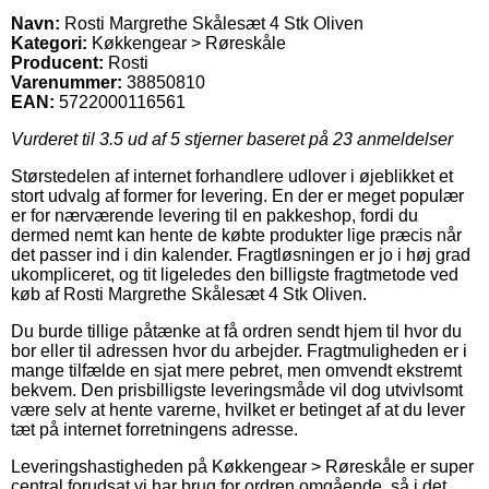
Navn:
Rosti Margrethe Skålesæt 4 Stk Oliven
Kategori:
Køkkengear > Røreskåle
Producent:
Rosti
Varenummer:
38850810
EAN:
5722000116561
Vurderet til
3.5
ud af 5 stjerner baseret på
23
anmeldelser
Størstedelen af internet forhandlere udlover i øjeblikket et
stort udvalg af former for levering. En der er meget populær
er for nærværende levering til en pakkeshop, fordi du
dermed nemt kan hente de købte produkter lige præcis når
det passer ind i din kalender. Fragtløsningen er jo i høj grad
ukompliceret, og tit ligeledes den billigste fragtmetode ved
køb af Rosti Margrethe Skålesæt 4 Stk Oliven.
Du burde tillige påtænke at få ordren sendt hjem til hvor du
bor eller til adressen hvor du arbejder. Fragtmuligheden er i
mange tilfælde en sjat mere pebret, men omvendt ekstremt
bekvem. Den prisbilligste leveringsmåde vil dog utvivlsomt
være selv at hente varerne, hvilket er betinget af at du lever
tæt på internet forretningens adresse.
Leveringshastigheden på Køkkengear > Røreskåle er super
central forudsat vi har brug for ordren omgående, så i det