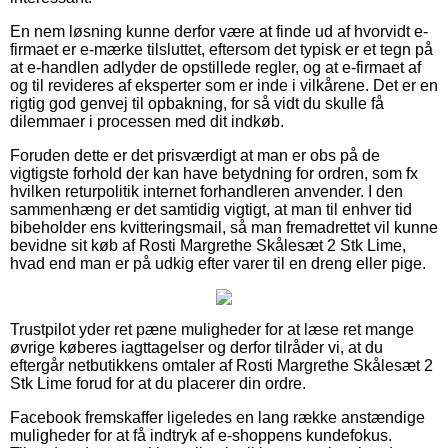
En nem løsning kunne derfor være at finde ud af hvorvidt e-
firmaet er e-mærke tilsluttet, eftersom det typisk er et tegn på
at e-handlen adlyder de opstillede regler, og at e-firmaet af
og til revideres af eksperter som er inde i vilkårene. Det er en
rigtig god genvej til opbakning, for så vidt du skulle få
dilemmaer i processen med dit indkøb.
Foruden dette er det prisværdigt at man er obs på de
vigtigste forhold der kan have betydning for ordren, som fx
hvilken returpolitik internet forhandleren anvender. I den
sammenhæng er det samtidig vigtigt, at man til enhver tid
bibeholder ens kvitteringsmail, så man fremadrettet vil kunne
bevidne sit køb af Rosti Margrethe Skålesæt 2 Stk Lime,
hvad end man er på udkig efter varer til en dreng eller pige.
Trustpilot yder ret pæne muligheder for at læse ret mange
øvrige køberes iagttagelser og derfor tilråder vi, at du
eftergår netbutikkens omtaler af Rosti Margrethe Skålesæt 2
Stk Lime forud for at du placerer din ordre.
Facebook fremskaffer ligeledes en lang række anstændige
muligheder for at få indtryk af e-shoppens kundefokus.