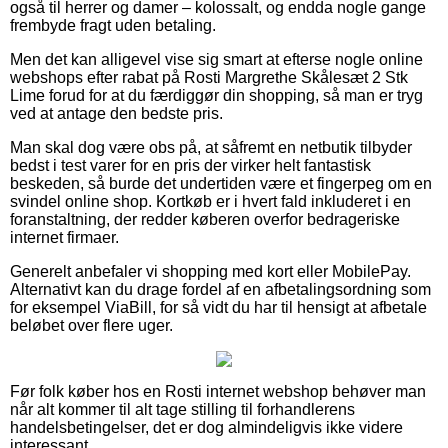
også til herrer og damer – kolossalt, og endda nogle gange
frembyde fragt uden betaling.
Men det kan alligevel vise sig smart at efterse nogle online
webshops efter rabat på Rosti Margrethe Skålesæt 2 Stk
Lime forud for at du færdiggør din shopping, så man er tryg
ved at antage den bedste pris.
Man skal dog være obs på, at såfremt en netbutik tilbyder
bedst i test varer for en pris der virker helt fantastisk
beskeden, så burde det undertiden være et fingerpeg om en
svindel online shop. Kortkøb er i hvert fald inkluderet i en
foranstaltning, der redder køberen overfor bedrageriske
internet firmaer.
Generelt anbefaler vi shopping med kort eller MobilePay.
Alternativt kan du drage fordel af en afbetalingsordning som
for eksempel ViaBill, for så vidt du har til hensigt at afbetale
beløbet over flere uger.
Før folk køber hos en Rosti internet webshop behøver man
når alt kommer til alt tage stilling til forhandlerens
handelsbetingelser, det er dog almindeligvis ikke videre
interessant.