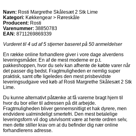
Navn:
Rosti Margrethe Skålesæt 2 Stk Lime
Kategori:
Køkkengear > Røreskåle
Producent:
Rosti
Varenummer:
38850783
EAN:
8711269869339
Vurderet til
4
ud af 5 stjerner baseret på
50
anmeldelser
En række online forhandlere giver i vore dage alverdens
leveringsmåder. En af de mest moderne er p.t.
pakkeshoppen, hvor du selv kan afhente de købte varer når
det passer dig bedst. Fragtmuligheden er nemlig super
praktisk, samt ofte ligeledes den mest prisbevidste
leveringsudgave ved køb af Rosti Margrethe Skålesæt 2 Stk
Lime.
Du kunne alternativt påtænke at få varerne bragt hjem til
hvor du bor eller til adressen på dit arbejde.
Fragtmuligheden bliver gennemsnitligt et hak dyrere, men
endvidere ualmindeligt smertefri. Den mest betalelige
leveringsform vil dog utvivlsomt være at hente ordren selv,
men dette stiller krav om at du befinder dig nær online
forhandlerens adresse.