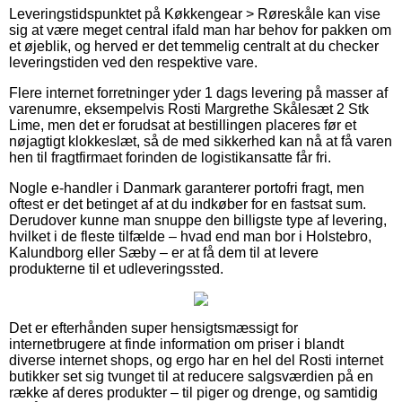
Leveringstidspunktet på Køkkengear > Røreskåle kan vise
sig at være meget central ifald man har behov for pakken om
et øjeblik, og herved er det temmelig centralt at du checker
leveringstiden ved den respektive vare.
Flere internet forretninger yder 1 dags levering på masser af
varenumre, eksempelvis Rosti Margrethe Skålesæt 2 Stk
Lime, men det er forudsat at bestillingen placeres før et
nøjagtigt klokkeslæt, så de med sikkerhed kan nå at få varen
hen til fragtfirmaet forinden de logistikansatte får fri.
Nogle e-handler i Danmark garanterer portofri fragt, men
oftest er det betinget af at du indkøber for en fastsat sum.
Derudover kunne man snuppe den billigste type af levering,
hvilket i de fleste tilfælde – hvad end man bor i Holstebro,
Kalundborg eller Sæby – er at få dem til at levere
produkterne til et udleveringssted.
Det er efterhånden super hensigtsmæssigt for
internetbrugere at finde information om priser i blandt
diverse internet shops, og ergo har en hel del Rosti internet
butikker set sig tvunget til at reducere salgsværdien på en
række af deres produkter – til piger og drenge, og samtidig