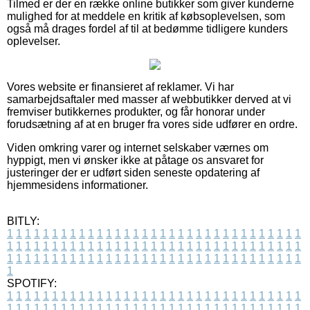
Tilmed er der en række online butikker som giver kunderne
mulighed for at meddele en kritik af købsoplevelsen, som
også må drages fordel af til at bedømme tidligere kunders
oplevelser.
Vores website er finansieret af reklamer. Vi har
samarbejdsaftaler med masser af webbutikker derved at vi
fremviser butikkernes produkter, og får honorar under
forudsætning af at en bruger fra vores side udfører en ordre.
Viden omkring varer og internet selskaber værnes om
hyppigt, men vi ønsker ikke at påtage os ansvaret for
justeringer der er udført siden seneste opdatering af
hjemmesidens informationer.
BITLY:
1
1
1
1
1
1
1
1
1
1
1
1
1
1
1
1
1
1
1
1
1
1
1
1
1
1
1
1
1
1
1
1
1
1
1
1
1
1
1
1
1
1
1
1
1
1
1
1
1
1
1
1
1
1
1
1
1
1
1
1
1
1
1
1
1
1
1
1
1
1
1
1
1
1
1
1
1
1
1
1
1
1
1
1
1
1
1
1
1
1
1
1
1
1
1
1
1
1
1
1
SPOTIFY:
1
1
1
1
1
1
1
1
1
1
1
1
1
1
1
1
1
1
1
1
1
1
1
1
1
1
1
1
1
1
1
1
1
1
1
1
1
1
1
1
1
1
1
1
1
1
1
1
1
1
1
1
1
1
1
1
1
1
1
1
1
1
1
1
1
1