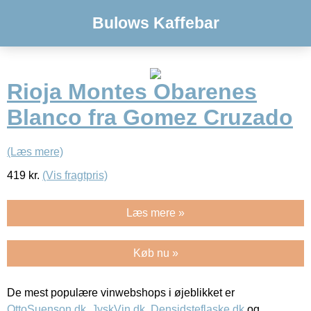
Bulows Kaffebar
Rioja Montes Obarenes
Blanco fra Gomez Cruzado
(Læs mere)
419
kr.
(Vis fragtpris)
Læs mere »
Køb nu »
De mest populære vinwebshops i øjeblikket er
OttoSuenson.dk
,
JyskVin.dk
,
Densidsteflaske.dk
og