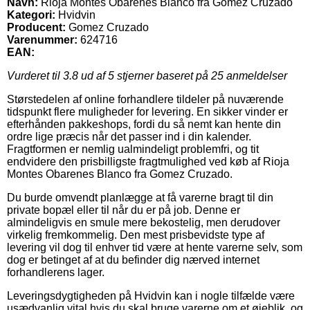
Navn:
Rioja Montes Obarenes Blanco fra Gomez Cruzado
Kategori:
Hvidvin
Producent:
Gomez Cruzado
Varenummer:
624716
EAN:
Vurderet til
3.8
ud af 5 stjerner baseret på
25
anmeldelser
Størstedelen af online forhandlere tildeler på nuværende
tidspunkt flere muligheder for levering. En sikker vinder er
efterhånden pakkeshops, fordi du så nemt kan hente din
ordre lige præcis når det passer ind i din kalender.
Fragtformen er nemlig ualmindeligt problemfri, og tit
endvidere den prisbilligste fragtmulighed ved køb af Rioja
Montes Obarenes Blanco fra Gomez Cruzado.
Du burde omvendt planlægge at få varerne bragt til din
private bopæl eller til når du er på job. Denne er
almindeligvis en smule mere bekostelig, men derudover
virkelig fremkommelig. Den mest prisbevidste type af
levering vil dog til enhver tid være at hente varerne selv, som
dog er betinget af at du befinder dig nærved internet
forhandlerens lager.
Leveringsdygtigheden på Hvidvin kan i nogle tilfælde være
usædvanlig vital hvis du skal bruge varerne om et øjeblik, og