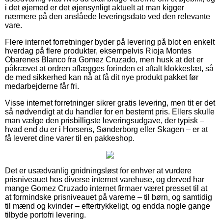
i det øjemed er det øjensynligt aktuelt at man kigger
nærmere på den anslåede leveringsdato ved den relevante
vare.
Flere internet forretninger byder på levering på blot en enkelt
hverdag på flere produkter, eksempelvis Rioja Montes
Obarenes Blanco fra Gomez Cruzado, men husk at det er
påkrævet at ordren aflægges forinden et aftalt klokkeslæt, så
de med sikkerhed kan nå at få dit nye produkt pakket før
medarbejderne får fri.
Visse internet forretninger sikrer gratis levering, men tit er det
så nødvendigt at du handler for en bestemt pris. Ellers skulle
man vælge den prisbilligste leveringsudgave, der typisk –
hvad end du er i Horsens, Sønderborg eller Skagen – er at
få leveret dine varer til en pakkeshop.
Det er usædvanlig gnidningsløst for enhver at vurdere
prisniveauet hos diverse internet varehuse, og derved har
mange Gomez Cruzado internet firmaer været presset til at
at formindske prisniveauet på varerne – til børn, og samtidig
til mænd og kvinder – eftertrykkeligt, og endda nogle gange
tilbyde portofri levering.