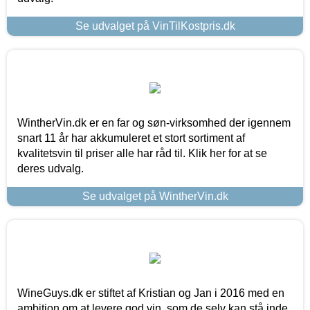
Se udvalget på VinTilKostpris.dk
WintherVin.dk er en far og søn-virksomhed der igennem
snart 11 år har akkumuleret et stort sortiment af
kvalitetsvin til priser alle har råd til. Klik her for at se
deres udvalg.
Se udvalget på WintherVin.dk
WineGuys.dk er stiftet af Kristian og Jan i 2016 med en
ambition om at levere god vin, som de selv kan stå inde