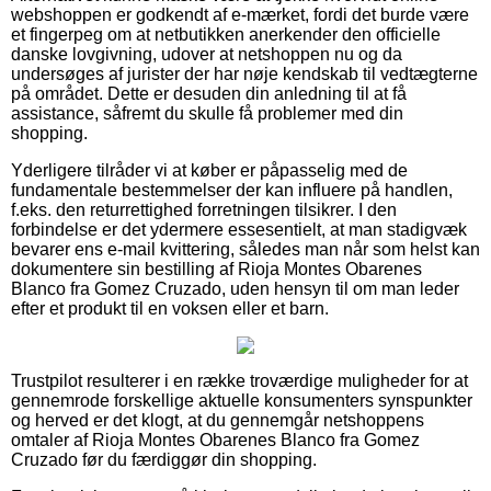
webshoppen er godkendt af e-mærket, fordi det burde være
et fingerpeg om at netbutikken anerkender den officielle
danske lovgivning, udover at netshoppen nu og da
undersøges af jurister der har nøje kendskab til vedtægterne
på området. Dette er desuden din anledning til at få
assistance, såfremt du skulle få problemer med din
shopping.
Yderligere tilråder vi at køber er påpasselig med de
fundamentale bestemmelser der kan influere på handlen,
f.eks. den returrettighed forretningen tilsikrer. I den
forbindelse er det ydermere essesentielt, at man stadigvæk
bevarer ens e-mail kvittering, således man når som helst kan
dokumentere sin bestilling af Rioja Montes Obarenes
Blanco fra Gomez Cruzado, uden hensyn til om man leder
efter et produkt til en voksen eller et barn.
Trustpilot resulterer i en række troværdige muligheder for at
gennemrode forskellige aktuelle konsumenters synspunkter
og herved er det klogt, at du gennemgår netshoppens
omtaler af Rioja Montes Obarenes Blanco fra Gomez
Cruzado før du færdiggør din shopping.