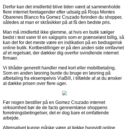
Derfor kan det imidlertid blive tiden værd at sammenholde
flere internet foretagender efter udsalg på Rioja Montes
Obarenes Blanco fra Gomez Cruzado forinden du shopper,
således at man er skråsikker på at få den bedste pris.
Man må imidlertid ikke glemme, at hvis en butik sælger
bedst i test varer til en salgspris som er grænseløst billig, så
kan det for det meste være en indikation på en bedragerisk
online butik. Kortbestillinger er på den anden side omfavnet
af et regelsæt, der dækker dig overfor svindlende internet
firmaer.
Vi tilråder generelt handler med kort eller mobilbetaling.
Som en anden løsning burde du bruge en løsning på
afbetaling fra eksempelvis ViaBill, i tilfælde af at du ønsker
at dække prisen over flere uger.
Før nogen bestiller på en Gomez Cruzado internet
virksomhed bør de de facto gennemlæse shoppens
forretningsbetingelser, det er dog bare et omfattende
arbejde.
Alternativet kunne måske være at tjekke hvorvidt online