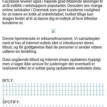
Facebook leverer også i højeste grad tiltalende løsninger til
at få indblik i netshoppens popularitet. Desuden ses mange
online selskaber i Danmark som giver kunderne mulighed
for at notere en kritik af ordreforløbet, hvilket tillige kan
drages fordel af til at danne dig et indtryk af hvor tilfredse
kunderne er.
Denne hjemmeside er reklamefinansieret. Vi samarbejder
med et hav af internet outlets idet vi introducerer deres
tilbud, og får godtgørelse ifald de personer vi sender videre
udfører en bestilling.
Data angående tilbud og internet shops opdateres hyppigt,
men vi tager ikke ansvar for justeringer der eventuelt er
realiseret efter at vi sidste gang opdaterede websitets data.
BITLY:
1
1
1
1
1
1
1
1
1
1
1
1
1
1
1
1
1
1
1
1
1
1
1
1
1
1
1
1
1
1
1
1
1
1
1
1
1
1
1
1
1
1
1
1
1
1
1
1
1
1
1
1
1
1
1
1
1
1
1
1
1
1
1
1
1
1
1
1
1
1
1
1
1
1
1
1
1
1
1
1
1
1
1
1
1
1
1
1
1
1
1
1
1
1
1
1
1
1
1
1
SPOTIFY:
1
1
1
1
1
1
1
1
1
1
1
1
1
1
1
1
1
1
1
1
1
1
1
1
1
1
1
1
1
1
1
1
1