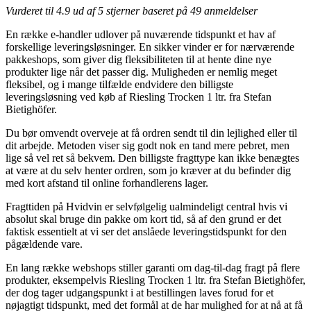
Vurderet til
4.9
ud af 5 stjerner baseret på
49
anmeldelser
En række e-handler udlover på nuværende tidspunkt et hav af
forskellige leveringsløsninger. En sikker vinder er for nærværende
pakkeshops, som giver dig fleksibiliteten til at hente dine nye
produkter lige når det passer dig. Muligheden er nemlig meget
fleksibel, og i mange tilfælde endvidere den billigste
leveringsløsning ved køb af Riesling Trocken 1 ltr. fra Stefan
Bietighöfer.
Du bør omvendt overveje at få ordren sendt til din lejlighed eller til
dit arbejde. Metoden viser sig godt nok en tand mere pebret, men
lige så vel ret så bekvem. Den billigste fragttype kan ikke benægtes
at være at du selv henter ordren, som jo kræver at du befinder dig
med kort afstand til online forhandlerens lager.
Fragttiden på Hvidvin er selvfølgelig ualmindeligt central hvis vi
absolut skal bruge din pakke om kort tid, så af den grund er det
faktisk essentielt at vi ser det anslåede leveringstidspunkt for den
pågældende vare.
En lang række webshops stiller garanti om dag-til-dag fragt på flere
produkter, eksempelvis Riesling Trocken 1 ltr. fra Stefan Bietighöfer,
der dog tager udgangspunkt i at bestillingen laves forud for et
nøjagtigt tidspunkt, med det formål at de har mulighed for at nå at få