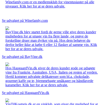
Winefamly.com er en medlemsklub for vinentusiaster på alle
niveauer. Klik her for at se deres udvalg.
Se udvalget på Winefamly.com
BayVine.dk blev startet fordi de gerne ville give deres kunder
muligheden for at smage vin fra flere lande, og prøve de
forskellige druer man dyrker vin på. Hos dem behøver du
derfor heller ikke at købe 6 eller 12 flasker af samme vin. Klik
her for at se deres udvalg.
Se udvalget på BayVine.dk
Hos HaugaardVin.dk giver de deres kunder gode og udsøgte
vine fra Frankrig, Australien, USA, Italien og resten af verden.
Hertil kommer udvalgte delikatesser som bl.a. chokolade,
gourmet kaffe og te, hjemmebagte småkager og håndlavede
karameller. Klik her for at se deres udvalg.
Se udvalget på HaugaardVin.dk
VinTilKostpris.dk er en vinklub, som giver dig mulighed for at