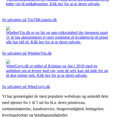
købe vin til indkøbspriser. Klik her for at se deres udvalg.
Se udvalget på VinTilKostpris.dk
WintherVin.dk er en far og søn-virksomhed der igennem snart
11 år har akkumuleret et stort sortiment af kvalitetsvin til priser
alle har råd til. Klik her for at se deres udvalg.
Se udvalget på WintherVin.dk
WineGuys.dk er stiftet af Kristian og Jan i 2016 med en
ambition om at levere god vin, som de selv kan stå inde for og
til den rigtige pris. Klik her for at se deres udvalg.
Se udvalget på WineGuys.dk
Vi har gennemgået de mest populære webshops og anmeldt dem
med stjerner fra 1 til 5 ud fra bl.a. deres prisniveau,
sortimentstørrelse, kundeservice, brugervenlighed, betingelser,
leveringsformer og betalingsmuligheder.