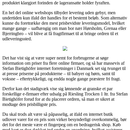
produktet klargjort forinden de lageransatte holder fyraften.
En hel del online webshops tilbyder levering uden gebyr, men
undertiden kun ifald der handles for et bestemt beløb. Som alternativ
kunne du foretrække den mest prisbevidste leveringsmodel, hvilket
mange gange – uafhængig om man bor nær Hørsholm, Grenaa eller
Bjerringbro – vil blive at få fragtfirmaet til at bringe ordren til et
udleveringssted.
Det har vist sig at være super nemt for forbrugerne at søge
information om priser fra flere online firmaer, og så har massevis af
Stefan Bietighöfer internet forretninger i Danmark set sig tvunget til
at presse priserne på produkterne – til babyer og børn, samt til
voksne – eftertrykkeligt, og endda nogle gange præstere fri fragt.
Derfor kan det stadigvæk vise sig lønnende at granske et par
forskellige e-firmaer efter udsalg på Riesling Trocken 1 ltr. fra Stefan
Bietighöfer forud for at du placerer ordren, så man er sikret at
modtage den prisbilligste pris.
Du skal trods alt være så påpasselig, at ifald en internet butik
udlover varer for en pris som virker besynderligt overkommelig, bør
det for det meste være et fingerpeg om en bedragerisk shop. Køb
med kort er dog dækket ind under en anordning, hvilket assisterer