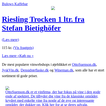
Bulows Kaffebar
Riesling Trocken 1 ltr. fra
Stefan Bietighöfer
(Læs mere)
115
kr.
(Vis fragtpris)
Læs mere »
Køb nu »
De mest populære vinwebshops i øjeblikket er
OttoSuenson.dk
,
JyskVin.dk
,
Densidsteflaske.dk
og
Wineman.dk
, som alle har et stort
sortiment til gode priser.
OttoSuenson.dk er et vinfirma, der har fokus på vine i den gode
ende af spektret. De tilbyder dig vine fra de klassiske områder,
krydret med enkelte vine fra nogle af de nye og interessante
områder, der dukker op. Klik her for at se deres udvalg.