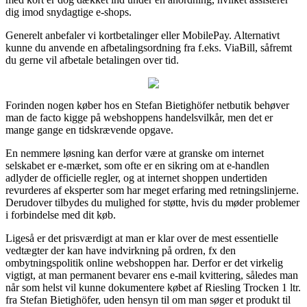
dig imod snydagtige e-shops.
Generelt anbefaler vi kortbetalinger eller MobilePay. Alternativt
kunne du anvende en afbetalingsordning fra f.eks. ViaBill, såfremt
du gerne vil afbetale betalingen over tid.
Forinden nogen køber hos en Stefan Bietighöfer netbutik behøver
man de facto kigge på webshoppens handelsvilkår, men det er
mange gange en tidskrævende opgave.
En nemmere løsning kan derfor være at granske om internet
selskabet er e-mærket, som ofte er en sikring om at e-handlen
adlyder de officielle regler, og at internet shoppen undertiden
revurderes af eksperter som har meget erfaring med retningslinjerne.
Derudover tilbydes du mulighed for støtte, hvis du møder problemer
i forbindelse med dit køb.
Ligeså er det prisværdigt at man er klar over de mest essentielle
vedtægter der kan have indvirkning på ordren, fx den
ombytningspolitik online webshoppen har. Derfor er det virkelig
vigtigt, at man permanent bevarer ens e-mail kvittering, således man
når som helst vil kunne dokumentere købet af Riesling Trocken 1 ltr.
fra Stefan Bietighöfer, uden hensyn til om man søger et produkt til