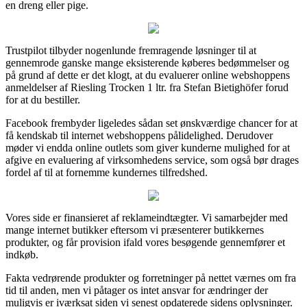
en dreng eller pige.
Trustpilot tilbyder nogenlunde fremragende løsninger til at
gennemrode ganske mange eksisterende køberes bedømmelser og
på grund af dette er det klogt, at du evaluerer online webshoppens
anmeldelser af Riesling Trocken 1 ltr. fra Stefan Bietighöfer forud
for at du bestiller.
Facebook frembyder ligeledes sådan set ønskværdige chancer for at
få kendskab til internet webshoppens pålidelighed. Derudover
møder vi endda online outlets som giver kunderne mulighed for at
afgive en evaluering af virksomhedens service, som også bør drages
fordel af til at fornemme kundernes tilfredshed.
Vores side er finansieret af reklameindtægter. Vi samarbejder med
mange internet butikker eftersom vi præsenterer butikkernes
produkter, og får provision ifald vores besøgende gennemfører et
indkøb.
Fakta vedrørende produkter og forretninger på nettet værnes om fra
tid til anden, men vi påtager os intet ansvar for ændringer der
muligvis er iværksat siden vi senest opdaterede sidens oplysninger.