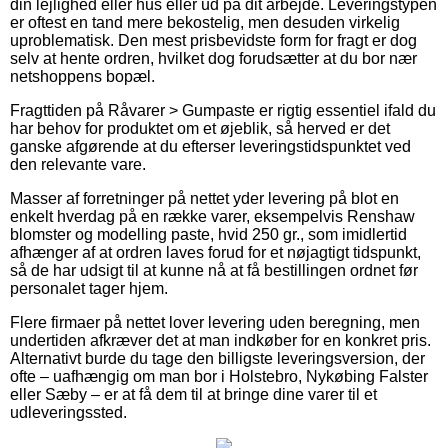
din lejlighed eller hus eller ud på dit arbejde. Leveringstypen
er oftest en tand mere bekostelig, men desuden virkelig
uproblematisk. Den mest prisbevidste form for fragt er dog
selv at hente ordren, hvilket dog forudsætter at du bor nær
netshoppens bopæl.
Fragttiden på Råvarer > Gumpaste er rigtig essentiel ifald du
har behov for produktet om et øjeblik, så herved er det
ganske afgørende at du efterser leveringstidspunktet ved
den relevante vare.
Masser af forretninger på nettet yder levering på blot en
enkelt hverdag på en række varer, eksempelvis Renshaw
blomster og modelling paste, hvid 250 gr., som imidlertid
afhænger af at ordren laves forud for et nøjagtigt tidspunkt,
så de har udsigt til at kunne nå at få bestillingen ordnet før
personalet tager hjem.
Flere firmaer på nettet lover levering uden beregning, men
undertiden afkræver det at man indkøber for en konkret pris.
Alternativt burde du tage den billigste leveringsversion, der
ofte – uafhængig om man bor i Holstebro, Nykøbing Falster
eller Sæby – er at få dem til at bringe dine varer til et
udleveringssted.