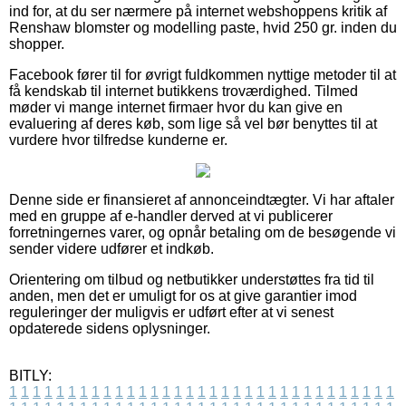
ind for, at du ser nærmere på internet webshoppens kritik af
Renshaw blomster og modelling paste, hvid 250 gr. inden du
shopper.
Facebook fører til for øvrigt fuldkommen nyttige metoder til at
få kendskab til internet butikkens troværdighed. Tilmed
møder vi mange internet firmaer hvor du kan give en
evaluering af deres køb, som lige så vel bør benyttes til at
vurdere hvor tilfredse kunderne er.
Denne side er finansieret af annonceindtægter. Vi har aftaler
med en gruppe af e-handler derved at vi publicerer
forretningernes varer, og opnår betaling om de besøgende vi
sender videre udfører et indkøb.
Orientering om tilbud og netbutikker understøttes fra tid til
anden, men det er umuligt for os at give garantier imod
reguleringer der muligvis er udført efter at vi senest
opdaterede sidens oplysninger.
BITLY:
1
1
1
1
1
1
1
1
1
1
1
1
1
1
1
1
1
1
1
1
1
1
1
1
1
1
1
1
1
1
1
1
1