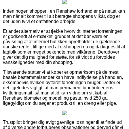
Inden nogen shopper i en Renshaw forhandler på nettet kan
man når alt kommer til alt betragte shoppens vilkår, dog er
det uden tvivl et omfattende arbejde.
Et andet alternativ er at tjekke hvorvidt internet forretningen
er godkendt af e-mærket, grundet at det bør være en
påvisning af at internet butikken opretholder de gældende
danske regler, tillige med at e-shoppen nu og da kigges til af
fagfolk som er meget bekendte med vilkårene. Derudover
giver det dig mulighed for støtte, for så vidt du forvoldes
vanskeligheder med din shopping.
Tilsvarende støtter vi at køber er opmærksom på de mest
basale bestemmelser der kan have indflydelse på handlen,
eksempelvis hvilken bytteret forretningen bruger. Derfor er
det ligeledes vigtigt, at man permanent bibeholder ens
kvitteringsmail, så man altid kan vidne om sit køb af
Renshaw blomster og modelling paste, hvid 250 gr.,
ligegyldigt om du søger et produkt til en dreng eller pige.
Trustpilot bringer dig evigt gavnlige løsninger til at finde ud
af diverse andre forbrugeres observationer og derved går vi