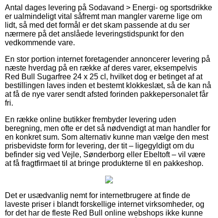
Antal dages levering på Sodavand > Energi- og sportsdrikke
er ualmindeligt vital såfremt man mangler varerne lige om
lidt, så med det formål er det skam passende at du ser
nærmere på det anslåede leveringstidspunkt for den
vedkommende vare.
En stor portion internet foretagender annoncerer levering på
næste hverdag på en række af deres varer, eksempelvis
Red Bull Sugarfree 24 x 25 cl, hvilket dog er betinget af at
bestillingen laves inden et bestemt klokkeslæt, så de kan nå
at få de nye varer sendt afsted forinden pakkepersonalet får
fri.
En række online butikker frembyder levering uden
beregning, men ofte er det så nødvendigt at man handler for
en konkret sum. Som alternativ kunne man vælge den mest
prisbevidste form for levering, der tit – ligegyldigt om du
befinder sig ved Vejle, Sønderborg eller Ebeltoft – vil være
at få fragtfirmaet til at bringe produkterne til en pakkeshop.
Det er usædvanlig nemt for internetbrugere at finde de
laveste priser i blandt forskellige internet virksomheder, og
for det har de fleste Red Bull online webshops ikke kunne