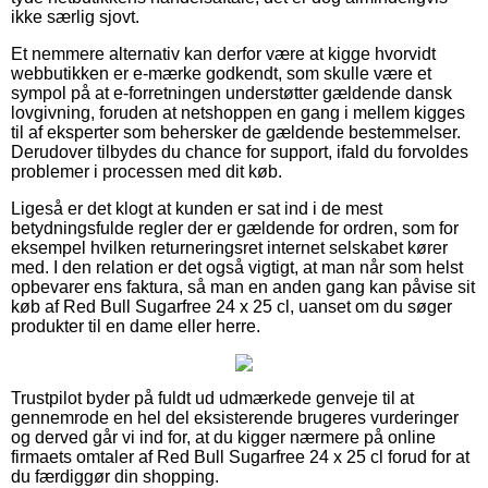
ikke særlig sjovt.
Et nemmere alternativ kan derfor være at kigge hvorvidt
webbutikken er e-mærke godkendt, som skulle være et
sympol på at e-forretningen understøtter gældende dansk
lovgivning, foruden at netshoppen en gang i mellem kigges
til af eksperter som behersker de gældende bestemmelser.
Derudover tilbydes du chance for support, ifald du forvoldes
problemer i processen med dit køb.
Ligeså er det klogt at kunden er sat ind i de mest
betydningsfulde regler der er gældende for ordren, som for
eksempel hvilken returneringsret internet selskabet kører
med. I den relation er det også vigtigt, at man når som helst
opbevarer ens faktura, så man en anden gang kan påvise sit
køb af Red Bull Sugarfree 24 x 25 cl, uanset om du søger
produkter til en dame eller herre.
Trustpilot byder på fuldt ud udmærkede genveje til at
gennemrode en hel del eksisterende brugeres vurderinger
og derved går vi ind for, at du kigger nærmere på online
firmaets omtaler af Red Bull Sugarfree 24 x 25 cl forud for at
du færdiggør din shopping.