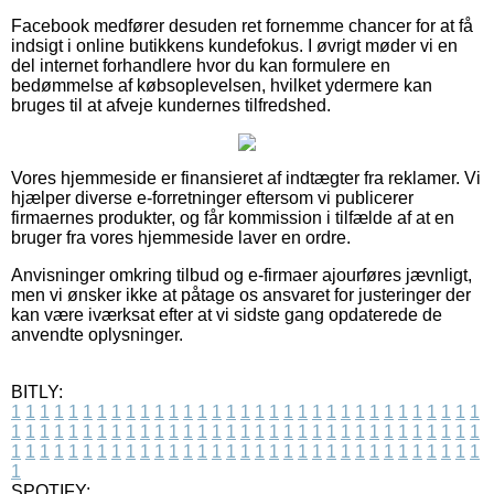
Facebook medfører desuden ret fornemme chancer for at få
indsigt i online butikkens kundefokus. I øvrigt møder vi en
del internet forhandlere hvor du kan formulere en
bedømmelse af købsoplevelsen, hvilket ydermere kan
bruges til at afveje kundernes tilfredshed.
Vores hjemmeside er finansieret af indtægter fra reklamer. Vi
hjælper diverse e-forretninger eftersom vi publicerer
firmaernes produkter, og får kommission i tilfælde af at en
bruger fra vores hjemmeside laver en ordre.
Anvisninger omkring tilbud og e-firmaer ajourføres jævnligt,
men vi ønsker ikke at påtage os ansvaret for justeringer der
kan være iværksat efter at vi sidste gang opdaterede de
anvendte oplysninger.
BITLY:
1
1
1
1
1
1
1
1
1
1
1
1
1
1
1
1
1
1
1
1
1
1
1
1
1
1
1
1
1
1
1
1
1
1
1
1
1
1
1
1
1
1
1
1
1
1
1
1
1
1
1
1
1
1
1
1
1
1
1
1
1
1
1
1
1
1
1
1
1
1
1
1
1
1
1
1
1
1
1
1
1
1
1
1
1
1
1
1
1
1
1
1
1
1
1
1
1
1
1
1
SPOTIFY: