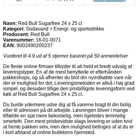
Navn:
Red Bull Sugarfree 24 x 25 cl
Kategori:
Sodavand > Energi- og sportsdrikke
Producent:
Red Bull
Varenummer:
16-01-0071
EAN:
9002490200237
Vurderet til
4.9
ud af 5 stjerner baseret på
50
anmeldelser
De fleste online firmaer tilbyder til alt held et bredt udvalg af
leveringstyper. En af de mest benyttede er efterhånden
pakkeshops, og så afhenter du blot din nyindkøbte vare når
der er mulighed for det. Leveringsmetoden er altså i høj grad
simpel, og desuden tillige den prisbilligste leveringsform ved
køb af Red Bull Sugarfree 24 x 25 cl.
Du burde ydermere udse dig at få varerne bragt til din bolig
eller til adressen på dit arbejde. Løsningen bliver i mange
tilfælde en sjat mere bekostelig, men ligeledes temmelig
smertefri. Den mest prisbevidste slags levering er uden tvivl
at hente pakken selv, men den mulighed betinges af at du er
i kort afstand af online butikkens hjemsted.