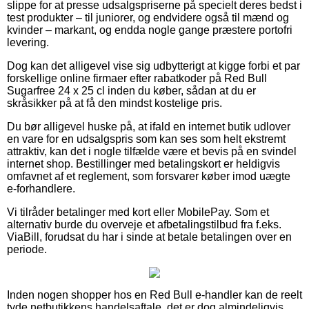
slippe for at presse udsalgspriserne på specielt deres bedst i
test produkter – til juniorer, og endvidere også til mænd og
kvinder – markant, og endda nogle gange præstere portofri
levering.
Dog kan det alligevel vise sig udbytterigt at kigge forbi et par
forskellige online firmaer efter rabatkoder på Red Bull
Sugarfree 24 x 25 cl inden du køber, sådan at du er
skråsikker på at få den mindst kostelige pris.
Du bør alligevel huske på, at ifald en internet butik udlover
en vare for en udsalgspris som kan ses som helt ekstremt
attraktiv, kan det i nogle tilfælde være et bevis på en svindel
internet shop. Bestillinger med betalingskort er heldigvis
omfavnet af et reglement, som forsvarer køber imod uægte
e-forhandlere.
Vi tilråder betalinger med kort eller MobilePay. Som et
alternativ burde du overveje et afbetalingstilbud fra f.eks.
ViaBill, forudsat du har i sinde at betale betalingen over en
periode.
Inden nogen shopper hos en Red Bull e-handler kan de reelt
tyde netbutikkens handelsaftale, det er dog almindeligvis