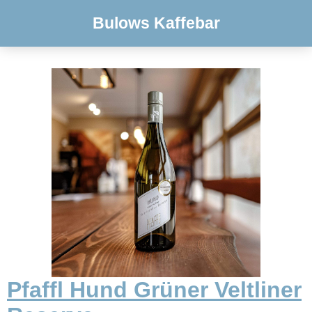
Bulows Kaffebar
Pfaffl Hund Grüner Veltliner