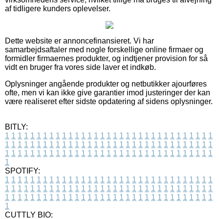
af tidligere kunders oplevelser.
Dette website er annoncefinansieret. Vi har
samarbejdsaftaler med nogle forskellige online firmaer og
formidler firmaernes produkter, og indtjener provision for så
vidt en bruger fra vores side laver et indkøb.
Oplysninger angående produkter og netbutikker ajourføres
ofte, men vi kan ikke give garantier imod justeringer der kan
være realiseret efter sidste opdatering af sidens oplysninger.
BITLY:
1
1
1
1
1
1
1
1
1
1
1
1
1
1
1
1
1
1
1
1
1
1
1
1
1
1
1
1
1
1
1
1
1
1
1
1
1
1
1
1
1
1
1
1
1
1
1
1
1
1
1
1
1
1
1
1
1
1
1
1
1
1
1
1
1
1
1
1
1
1
1
1
1
1
1
1
1
1
1
1
1
1
1
1
1
1
1
1
1
1
1
1
1
1
1
1
1
1
1
1
SPOTIFY:
1
1
1
1
1
1
1
1
1
1
1
1
1
1
1
1
1
1
1
1
1
1
1
1
1
1
1
1
1
1
1
1
1
1
1
1
1
1
1
1
1
1
1
1
1
1
1
1
1
1
1
1
1
1
1
1
1
1
1
1
1
1
1
1
1
1
1
1
1
1
1
1
1
1
1
1
1
1
1
1
1
1
1
1
1
1
1
1
1
1
1
1
1
1
1
1
1
1
1
1
CUTTLY BIO: