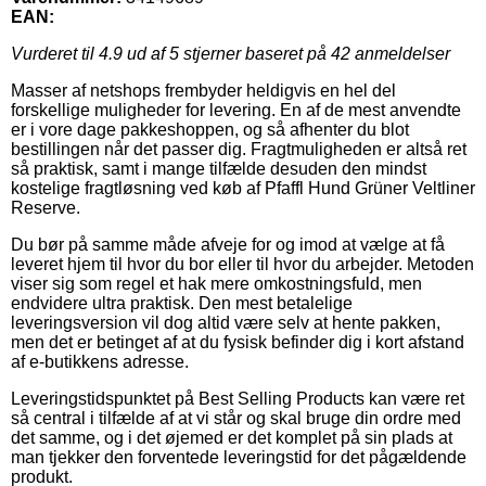
EAN:
Vurderet til
4.9
ud af 5 stjerner baseret på
42
anmeldelser
Masser af netshops frembyder heldigvis en hel del
forskellige muligheder for levering. En af de mest anvendte
er i vore dage pakkeshoppen, og så afhenter du blot
bestillingen når det passer dig. Fragtmuligheden er altså ret
så praktisk, samt i mange tilfælde desuden den mindst
kostelige fragtløsning ved køb af Pfaffl Hund Grüner Veltliner
Reserve.
Du bør på samme måde afveje for og imod at vælge at få
leveret hjem til hvor du bor eller til hvor du arbejder. Metoden
viser sig som regel et hak mere omkostningsfuld, men
endvidere ultra praktisk. Den mest betalelige
leveringsversion vil dog altid være selv at hente pakken,
men det er betinget af at du fysisk befinder dig i kort afstand
af e-butikkens adresse.
Leveringstidspunktet på Best Selling Products kan være ret
så central i tilfælde af at vi står og skal bruge din ordre med
det samme, og i det øjemed er det komplet på sin plads at
man tjekker den forventede leveringstid for det pågældende
produkt.