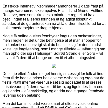
En række internet virksomheder annoncerer 1 dags fragt på
mange varenumre, eksempelvis Pfaffl Hund Grüner Veltliner
Reserve, men som ikke desto mindre er regnet ud fra at
bestillingen realiseres forinden et nøjagtigt tidspunkt,
således at de garanteret kan nå at få ordren fikset forud for at
pakkemedarbejderne drager hjemad.
Nogle få online outlets frembyder fragt uden omkostninger,
men i reglen er det under betingelse af at man shopper for
en konkret sum. I øvrigt skal du beslutte sig for den mindst
kostelige fragtløsning, som i mange tilfælde – uafhængig om
man opholder sig i Helsingør, Solrød Strand eller Sorø – vil
blive at få dem til at bringe ordren til et afhentningssted.
Det er jo efterhånden meget hensigtsmæssigt for folk at finde
frem til de bedste priser hos diverse e-shops, og ergo har de
fleste Pfaffl internet varehuse set sig nødsaget til at presse
prisniveauet på deres varer – til børn, og ligeledes til mænd
og kvinder – eftertrykkeligt, og endda nogle gange frembyde
levering uden betaling.
Men det kan imidlertid være smart at efterse visse online
webshops efter tilbud på Pfaffl Hund Grüner Veltliner