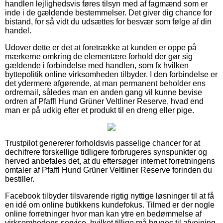
handlen lejlighedsvis føres tilsyn med af fagmænd som er
inde i de gældende bestemmelser. Det giver dig chance for
bistand, for så vidt du udsættes for besvær som følge af din
handel.
Udover dette er det at foretrække at kunden er oppe på
mærkerne omkring de elementære forhold der gør sig
gældende i forbindelse med handlen, som fx hvilken
byttepolitik online virksomheden tilbyder. I den forbindelse er
det ydermere afgørende, at man permanent beholder ens
ordremail, således man en anden gang vil kunne bevise
ordren af Pfaffl Hund Grüner Veltliner Reserve, hvad end
man er på udkig efter et produkt til en dreng eller pige.
Trustpilot genererer forholdsvis passelige chancer for at
dechifrere forskellige tidligere forbrugeres synspunkter og
herved anbefales det, at du eftersøger internet forretningens
omtaler af Pfaffl Hund Grüner Veltliner Reserve forinden du
bestiller.
Facebook tilbyder tilsvarende rigtig nyttige løsninger til at få
en idé om online butikkens kundefokus. Tilmed er der nogle
online forretninger hvor man kan ytre en bedømmelse af
virksomhedens service, hvilket tillige må bruges til afvejning