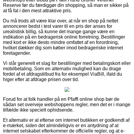
Reserve før du færdiggør din shopping, så man er sikker på
at få fat i den mest attraktive pris.
Du må trods alt være klar over, at når en shop på nettet
annoncerer bedst i test varer til en pris der anses for
urealistisk billig, så kunne det mange gange være en
indikation på en bedragerisk online forretning. Bestillinger
med kort er ikke desto mindre omfattet af en forordning,
hvilket dækker dig som køber imod bedrageriske internet
foretagender.
Vi slår generelt et slag for bestillinger med betalingskort eller
mobilbetaling. Som en alternativ mulighed kan du drage
fordel af et afdragstilbud fra for eksempel ViaBill, ifald du
higer efter at afdrage prisen over tid.
Forud for at folk handler på en Pfaffl online shop bør de
sådan set overveje webshoppens regler, men det er i mange
tilfælde ikke specielt ophidsende.
Et alternativ er at efterse om internet butikken er godkendt af
e-mærket, siden det almindeligvis er en antydning af at
internet selskabet efterkommer de officielle regler, og at e-