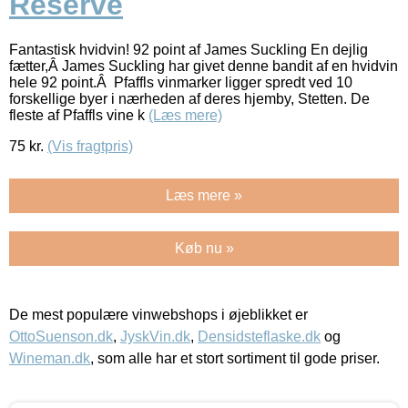
Reserve
Fantastisk hvidvin! 92 point af James Suckling En dejlig
fætter,Â James Suckling har givet denne bandit af en hvidvin
hele 92 point.Â Pfaffls vinmarker ligger spredt ved 10
forskellige byer i nærheden af deres hjemby, Stetten. De
fleste af Pfaffls vine k
(Læs mere)
75
kr.
(Vis fragtpris)
Læs mere »
Køb nu »
De mest populære vinwebshops i øjeblikket er
OttoSuenson.dk
,
JyskVin.dk
,
Densidsteflaske.dk
og
Wineman.dk
, som alle har et stort sortiment til gode priser.