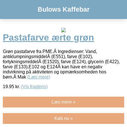
Bulows Kaffebar
Pastafarve ærte grøn
Grøn pastafarve fra PME.Â Ingredienser: Vand,
antiklumpningsmiddelÂ (E551), farve (E102),
fortykningsmiddelÂ (E1520), farve (E124), glycerin (E422),
farve (E133).E102 og E124Â kan have en negativ
indvirkning på aktiviteten og opmærksomheden hos
børn.Â Mak
(Læs mere)
19.95
kr.
(Vis fragtpris)
Læs mere »
Køb nu »