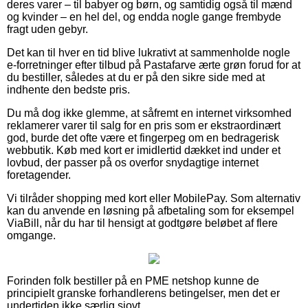
deres varer – til babyer og børn, og samtidig også til mænd
og kvinder – en hel del, og endda nogle gange frembyde
fragt uden gebyr.
Det kan til hver en tid blive lukrativt at sammenholde nogle
e-forretninger efter tilbud på Pastafarve ærte grøn forud for at
du bestiller, således at du er på den sikre side med at
indhente den bedste pris.
Du må dog ikke glemme, at såfremt en internet virksomhed
reklamerer varer til salg for en pris som er ekstraordinært
god, burde det ofte være et fingerpeg om en bedragerisk
webbutik. Køb med kort er imidlertid dækket ind under et
lovbud, der passer på os overfor snydagtige internet
foretagender.
Vi tilråder shopping med kort eller MobilePay. Som alternativ
kan du anvende en løsning på afbetaling som for eksempel
ViaBill, når du har til hensigt at godtgøre beløbet af flere
omgange.
Forinden folk bestiller på en PME netshop kunne de
principielt granske forhandlerens betingelser, men det er
undertiden ikke særlig sjovt.