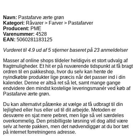
Navn:
Pastafarve ærte grøn
Kategori:
Råvarer > Farver > Pastafarver
Producent:
PME
Varenummer:
4528
EAN:
5060281183125
Vurderet til
4.9
ud af 5 stjerner baseret på
23
anmeldelser
Masser af online shops tildeler heldigvis et stort udvalg af
fragtmuligheder. Et hit er på nuværende tidspunkt at få bragt
ordren til en pakkeshop, hvor du selv kan hente de
nyindkøbte produkter lige præcis når det passer ind i din
kalender. Denne er altså ret så let, samt mange gange
endvidere den mindst kostelige leveringsmanér ved køb af
Pastafarve ærte grøn.
Du kan alternativt påtænke at vælge at få udbragt til din
lejlighed eller hus eller ud til dit arbejde. Metoden er
desværre en sjat mere pebret, men lige så vel særdeles
overkommelig. Den prisbilligste løsning vil dog altid være
selv at hente pakken, men det nødvendiggør at du bor tæt
på internet forretningens adresse.