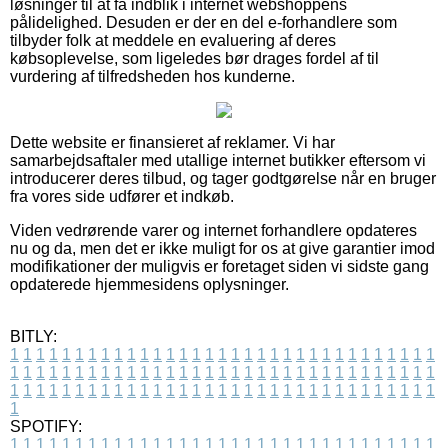
løsninger til at få indblik i internet webshoppens
pålidelighed. Desuden er der en del e-forhandlere som
tilbyder folk at meddele en evaluering af deres
købsoplevelse, som ligeledes bør drages fordel af til
vurdering af tilfredsheden hos kunderne.
Dette website er finansieret af reklamer. Vi har
samarbejdsaftaler med utallige internet butikker eftersom vi
introducerer deres tilbud, og tager godtgørelse når en bruger
fra vores side udfører et indkøb.
Viden vedrørende varer og internet forhandlere opdateres
nu og da, men det er ikke muligt for os at give garantier imod
modifikationer der muligvis er foretaget siden vi sidste gang
opdaterede hjemmesidens oplysninger.
BITLY:
1
1
1
1
1
1
1
1
1
1
1
1
1
1
1
1
1
1
1
1
1
1
1
1
1
1
1
1
1
1
1
1
1
1
1
1
1
1
1
1
1
1
1
1
1
1
1
1
1
1
1
1
1
1
1
1
1
1
1
1
1
1
1
1
1
1
1
1
1
1
1
1
1
1
1
1
1
1
1
1
1
1
1
1
1
1
1
1
1
1
1
1
1
1
1
1
1
1
1
1
SPOTIFY:
1
1
1
1
1
1
1
1
1
1
1
1
1
1
1
1
1
1
1
1
1
1
1
1
1
1
1
1
1
1
1
1
1