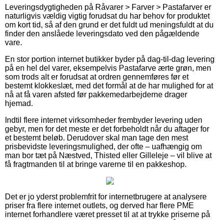
Leveringsdygtigheden på Råvarer > Farver > Pastafarver er
naturligvis vældig vigtig forudsat du har behov for produktet
om kort tid, så af den grund er det fuldt ud meningsfuldt at du
finder den anslåede leveringsdato ved den pågældende
vare.
En stor portion internet butikker byder på dag-til-dag levering
på en hel del varer, eksempelvis Pastafarve ærte grøn, men
som trods alt er forudsat at ordren gennemføres før et
bestemt klokkeslæt, med det formål at de har mulighed for at
nå at få varen afsted før pakkemedarbejderne drager
hjemad.
Indtil flere internet virksomheder frembyder levering uden
gebyr, men for det meste er det forbeholdt når du aftager for
et bestemt beløb. Derudover skal man tage den mest
prisbevidste leveringsmulighed, der ofte – uafhængig om
man bor tæt på Næstved, Thisted eller Gilleleje – vil blive at
få fragtmanden til at bringe varerne til en pakkeshop.
Det er jo yderst problemfrit for internetbrugere at analysere
priser fra flere internet outlets, og derved har flere PME
internet forhandlere været presset til at at trykke priserne på