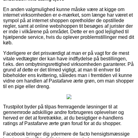
En anden valgmulighed kunne måske være at kigge om
internet virksomheden er e-mærket, som længe har været et
sympol på at internet shoppen opretholder de opstillede
regler, samt at online webshoppen tit besøges af jurister der
er inde i vilkårene på området. Dette er en god lejlighed til
hjælpende service, hvis du oplever problemstillinger med dit
køb.
Yderligere er det prisværdigt at man er på vagt for de mest
vitale vedtægter der kan have indflydelse på bestillingen,
f.eks. den ombytningsrettighed virksomheden garanterer. På
grund af dette er det tilmed vigtigt, at man til enhver tid
bibeholder ens kvittering, således man i fremtiden vil kunne
vidne om handlen af Pastafarve ærte grøn, om man shopper
til en pige eller dreng.
Trustpilot byder på tilpas fremragende løsninger til at
gennemrode adskillige andre forbrugeres oplevelser og
herved er det at foretrække, at du besigtiger e-handlens
ratings af Pastafarve ærte grøn forud for at du shopper.
Facebook bringer dig ydermere de facto hensigtsmæssige