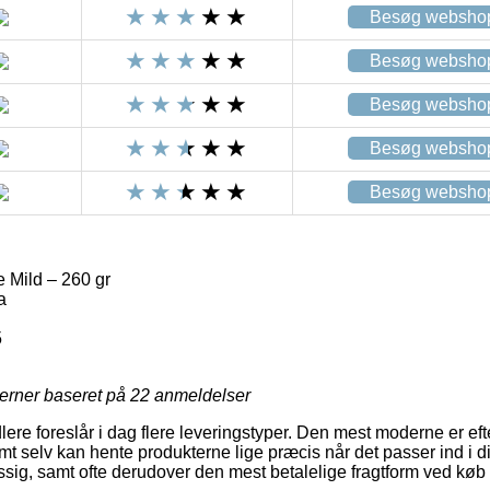
Besøg websho
Besøg websho
Besøg websho
Besøg websho
Besøg websho
 Mild – 260 gr
a
5
jerner baseret på
22
anmeldelser
lere foreslår i dag flere leveringstyper. Den mest moderne er e
 selv kan hente produkterne lige præcis når det passer ind i d
ig, samt ofte derudover den mest betalelige fragtform ved køb