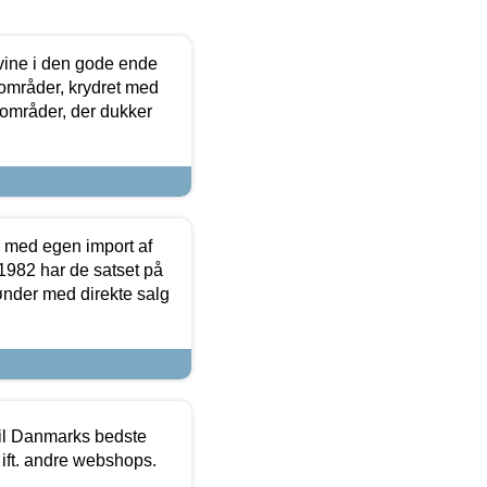
 vine i den gode ende
e områder, krydret med
 områder, der dukker
r med egen import af
i 1982 har de satset på
ønder med direkte salg
 til Danmarks bedste
 ift. andre webshops.