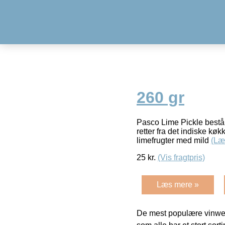
260 gr
Pasco Lime Pickle består a
retter fra det indiske kø
limefrugter med mild
(Læ
25
kr.
(Vis fragtpris)
Læs mere »
De mest populære vinweb