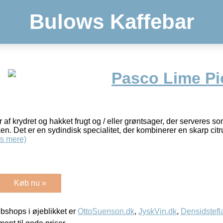
Bulows Kaffebar
Pasco Lime Pic
f krydret og hakket frugt og / eller grøntsager, der serveres som 
kken. Det er en sydindisk specialitet, der kombinerer en skarp c
s mere)
Køb nu »
shops i øjeblikket er
OttoSuenson.dk
,
JyskVin.dk
,
Densidstefl