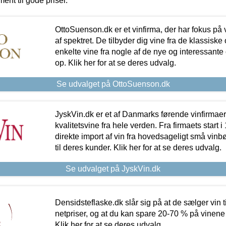
ment til gode priser.
OttoSuenson.dk er et vinfirma, der har fokus på
af spektret. De tilbyder dig vine fra de klassisk
enkelte vine fra nogle af de nye og interessante
op. Klik her for at se deres udvalg.
Se udvalget på OttoSuenson.dk
JyskVin.dk er et af Danmarks førende vinfirmae
kvalitetsvine fra hele verden. Fra firmaets start 
direkte import af vin fra hovedsageligt små vinb
til deres kunder. Klik her for at se deres udvalg.
Se udvalget på JyskVin.dk
Densidsteflaske.dk slår sig på at de sælger vin
netpriser, og at du kan spare 20-70 % på vinene
Klik her for at se deres udvalg.