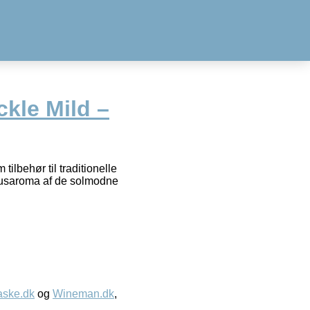
kle Mild –
tilbehør til traditionelle
itrusaroma af de solmodne
aske.dk
og
Wineman.dk
,