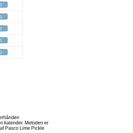
p
p
p
p
p
fterhånden
in kalender. Metoden er
 af Pasco Lime Pickle