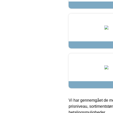
Vi har gennemgået de mes
prisniveau, sortimentstø
betalingsmuligheder.