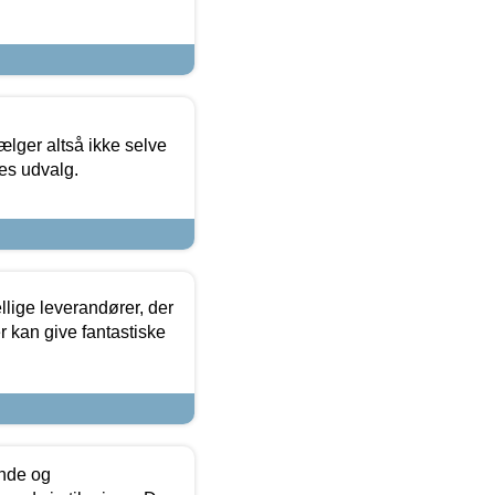
ælger altså ikke selve
res udvalg.
lige leverandører, der
r kan give fantastiske
unde og