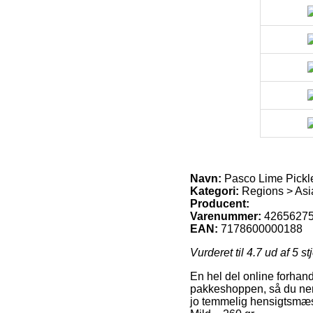
Navn:
Pasco Lime Pickle
Kategori:
Regions > Asi
Producent:
Varenummer:
4265627
EAN:
7178600000188
Vurderet til
4.7
ud af 5 st
En hel del online forhand
pakkeshoppen, så du nemt
jo temmelig hensigtsmæss