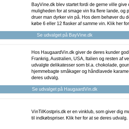
BayVine.dk blev startet fordi de gerne ville give
muligheden for at smage vin fra flere lande, og p
druer man dyrker vin på. Hos dem behøver du der
købe 6 eller 12 flasker af samme vin. Klik her fo
Se udvalget på BayVine.dk
Hos HaugaardVin.dk giver de deres kunder gode
Frankrig, Australien, USA, Italien og resten af v
udvalgte delikatesser som bl.a. chokolade, gourm
hjemmebagte småkager og håndlavede karameller
deres udvalg.
Se udvalget på HaugaardVin.dk
VinTilKostpris.dk er en vinklub, som giver dig m
til indkøbspriser. Klik her for at se deres udvalg.