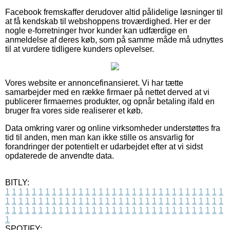
Facebook fremskaffer derudover altid pålidelige løsninger til
at få kendskab til webshoppens troværdighed. Her er der
nogle e-forretninger hvor kunder kan udfærdige en
anmeldelse af deres køb, som på samme måde må udnyttes
til at vurdere tidligere kunders oplevelser.
Vores website er annoncefinansieret. Vi har tætte
samarbejder med en række firmaer på nettet derved at vi
publicerer firmaernes produkter, og opnår betaling ifald en
bruger fra vores side realiserer et køb.
Data omkring varer og online virksomheder understøttes fra
tid til anden, men man kan ikke stille os ansvarlig for
forandringer der potentielt er udarbejdet efter at vi sidst
opdaterede de anvendte data.
BITLY:
1
1
1
1
1
1
1
1
1
1
1
1
1
1
1
1
1
1
1
1
1
1
1
1
1
1
1
1
1
1
1
1
1
1
1
1
1
1
1
1
1
1
1
1
1
1
1
1
1
1
1
1
1
1
1
1
1
1
1
1
1
1
1
1
1
1
1
1
1
1
1
1
1
1
1
1
1
1
1
1
1
1
1
1
1
1
1
1
1
1
1
1
1
1
1
1
1
1
1
1
SPOTIFY: