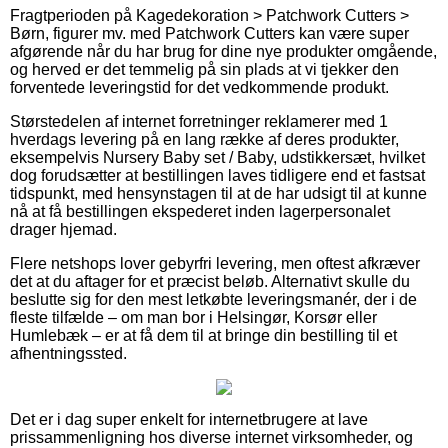
Fragtperioden på Kagedekoration > Patchwork Cutters >
Børn, figurer mv. med Patchwork Cutters kan være super
afgørende når du har brug for dine nye produkter omgående,
og herved er det temmelig på sin plads at vi tjekker den
forventede leveringstid for det vedkommende produkt.
Størstedelen af internet forretninger reklamerer med 1
hverdags levering på en lang række af deres produkter,
eksempelvis Nursery Baby set / Baby, udstikkersæt, hvilket
dog forudsætter at bestillingen laves tidligere end et fastsat
tidspunkt, med hensynstagen til at de har udsigt til at kunne
nå at få bestillingen ekspederet inden lagerpersonalet
drager hjemad.
Flere netshops lover gebyrfri levering, men oftest afkræver
det at du aftager for et præcist beløb. Alternativt skulle du
beslutte sig for den mest letkøbte leveringsmanér, der i de
fleste tilfælde – om man bor i Helsingør, Korsør eller
Humlebæk – er at få dem til at bringe din bestilling til et
afhentningssted.
Det er i dag super enkelt for internetbrugere at lave
prissammenligning hos diverse internet virksomheder, og