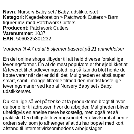
Navn:
Nursery Baby set / Baby, udstikkersæt
Kategori:
Kagedekoration > Patchwork Cutters > Børn,
figurer mv. med Patchwork Cutters
Producent:
Patchwork Cutters
Varenummer:
1037
EAN:
5060325301232
Vurderet til
4.7
ud af 5 stjerner baseret på
21
anmeldelser
En del online shops tilbyder til alt held diverse forskellige
leveringsformer. En af de mest populære er for øjeblikket at
få leveret til et udleveringssted, og så kan du blot hente de
købte varer når der er tid til det. Muligheden er altså super
smart, samt i mange tilfælde tilmed den mindst kostelige
leveringsmanér ved køb af Nursery Baby set / Baby,
udstikkersæt.
Du kan lige så vel påtænke at få produkterne bragt til hvor
du bor eller til adressen hvor du arbejder. Muligheden bliver
uheldigvis en anelse mere bekostelig, men også ret så
praktisk. Den billigste leveringsmodel er utvivlsomt at hente
ordren selv, som jo afhænger af at du har bopæl med kort
afstand til internet virksomhedens arbejdslager.