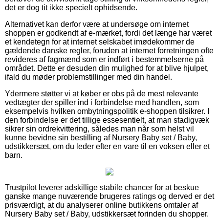
det er dog tit ikke specielt ophidsende.
Alternativet kan derfor være at undersøge om internet
shoppen er godkendt af e-mærket, fordi det længe har været
et kendetegn for at internet selskabet imødekommer de
gældende danske regler, foruden at internet forretningen ofte
revideres af fagmænd som er indført i bestemmelserne på
området. Dette er desuden din mulighed for at blive hjulpet,
ifald du møder problemstillinger med din handel.
Ydermere støtter vi at køber er obs på de mest relevante
vedtægter der spiller ind i forbindelse med handlen, som
eksempelvis hvilken ombytningspolitik e-shoppen tilsikrer. I
den forbindelse er det tillige essesentielt, at man stadigvæk
sikrer sin ordrekvittering, således man når som helst vil
kunne bevidne sin bestilling af Nursery Baby set / Baby,
udstikkersæt, om du leder efter en vare til en voksen eller et
barn.
Trustpilot leverer adskillige stabile chancer for at beskue
ganske mange nuværende brugeres ratings og derved er det
prisværdigt, at du analyserer online butikkens omtaler af
Nursery Baby set / Baby, udstikkersæt forinden du shopper.