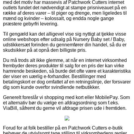
med det motiv har massevis af Patchwork Cutters internet
outlets fundet det nødvendigt at stampe prisniveauet på en
række af deres varer – til piger og drenge, men ligeledes til
mænd og kvinder – kolossalt, og endda nogle gange
præstere gebyrfri levering.
Til gengæld kan det alligevel vise sig nyttigt at tjekke visse
online webshops efter udsalg på Nursery Baby set / Baby,
udstikkersæt forinden du gennemfører din handel, så du er
skudsikker på at opnå den billigste pris.
Du må trods alt ikke glemme, at når en internet virksomhed
frembyder deres produkter til salg for en pris der kan virke
hamrende beskeden, så burde det ofte være et karakteristika
der viser en uærlig e-forhandler. Bestillinger med
betalingskort er dog omfattet af en retningslinje, der forsvarer
dig som kunde overfor svindlende netbutikker.
Generelt foreslår vi shopping med kort eller MobilePay. Som
et alternativ bør du vælge en afdragsordning som f.eks.
ViaBill, såfremt du gerne vil afdrage prisen ude i fremtiden.
Forud for at folk bestiller på en Patchwork Cutters e-butik
behøver de utvivlsomt tage stilling til virksomhedens regler,