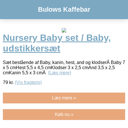
Bulows Kaffebar
Nursery Baby set / Baby,
udstikkersæt
Sæt bestående af Baby, kanin, hest, and og klodserÂ Baby 7
x 5 cmHest 5,5 x 4,5 cmKlodser 3 x 2,5 cmAnd 3,5 x 2,5
cmKanin 5,5 x 3 cmÂ
(Læs mere)
79
kr.
(Vis fragtpris)
Læs mere »
Køb nu »