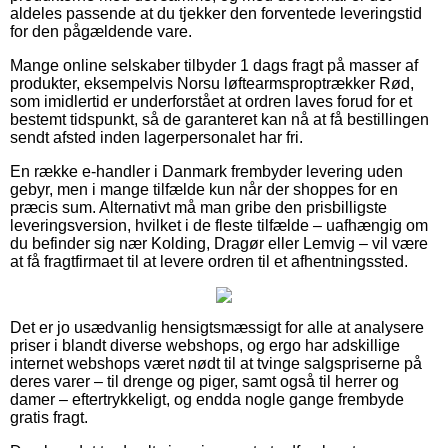
aldeles passende at du tjekker den forventede leveringstid
for den pågældende vare.
Mange online selskaber tilbyder 1 dags fragt på masser af
produkter, eksempelvis Norsu løftearmsproptrækker Rød,
som imidlertid er underforstået at ordren laves forud for et
bestemt tidspunkt, så de garanteret kan nå at få bestillingen
sendt afsted inden lagerpersonalet har fri.
En række e-handler i Danmark frembyder levering uden
gebyr, men i mange tilfælde kun når der shoppes for en
præcis sum. Alternativt må man gribe den prisbilligste
leveringsversion, hvilket i de fleste tilfælde – uafhængig om
du befinder sig nær Kolding, Dragør eller Lemvig – vil være
at få fragtfirmaet til at levere ordren til et afhentningssted.
Det er jo usædvanlig hensigtsmæssigt for alle at analysere
priser i blandt diverse webshops, og ergo har adskillige
internet webshops været nødt til at tvinge salgspriserne på
deres varer – til drenge og piger, samt også til herrer og
damer – eftertrykkeligt, og endda nogle gange frembyde
gratis fragt.