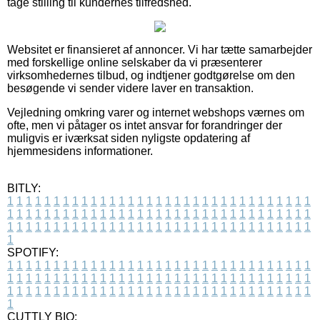
tage stilling til kundernes tilfredshed.
Websitet er finansieret af annoncer. Vi har tætte samarbejder
med forskellige online selskaber da vi præsenterer
virksomhedernes tilbud, og indtjener godtgørelse om den
besøgende vi sender videre laver en transaktion.
Vejledning omkring varer og internet webshops værnes om
ofte, men vi påtager os intet ansvar for forandringer der
muligvis er iværksat siden nyligste opdatering af
hjemmesidens informationer.
BITLY:
1
1
1
1
1
1
1
1
1
1
1
1
1
1
1
1
1
1
1
1
1
1
1
1
1
1
1
1
1
1
1
1
1
1
1
1
1
1
1
1
1
1
1
1
1
1
1
1
1
1
1
1
1
1
1
1
1
1
1
1
1
1
1
1
1
1
1
1
1
1
1
1
1
1
1
1
1
1
1
1
1
1
1
1
1
1
1
1
1
1
1
1
1
1
1
1
1
1
1
1
SPOTIFY:
1
1
1
1
1
1
1
1
1
1
1
1
1
1
1
1
1
1
1
1
1
1
1
1
1
1
1
1
1
1
1
1
1
1
1
1
1
1
1
1
1
1
1
1
1
1
1
1
1
1
1
1
1
1
1
1
1
1
1
1
1
1
1
1
1
1
1
1
1
1
1
1
1
1
1
1
1
1
1
1
1
1
1
1
1
1
1
1
1
1
1
1
1
1
1
1
1
1
1
1
CUTTLY BIO: