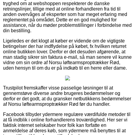
tryghed om at webshoppen respekterer de danske
retningslinjer, tillige med at online forhandleren fra tid til
anden overvåges af eksperter som har meget erfaring med
reglementet på området. Dette er en god mulighed for
assistance, når du møder problemstillinger i forbindelse med
din bestilling.
Ligeledes er det klogt at køber er vidende om de vigtigste
betingelser der har indflydelse på købet, fx hvilken returret
online butikken lover. Derfor er det desuden afgørende, at
man stadig sikrer sin faktura e-mail, så man senere vil kunne
vidne om sin ordre af Norsu løftearmsproptrækker Rød,
uden hensyn til om du er på indkøb til en herre eller dame.
Trustpilot fremskaffer visse passelige løsninger til at
gennemstøve diverse andre brugeres bedømmelser og
derfor er det godt, at du gransker netbutikkens bedømmelser
af Norsu løftearmsproptrækker Rød før du handler.
Facebook tilbyder ydermere regulære værdifulde metoder til
at få indblik i online forhandlerens troværdighed. Her ser vi
faktisk internet selskaber hvor folk kan forfatte en
anmeldelse af deres køb, som ydermere må benyttes til at