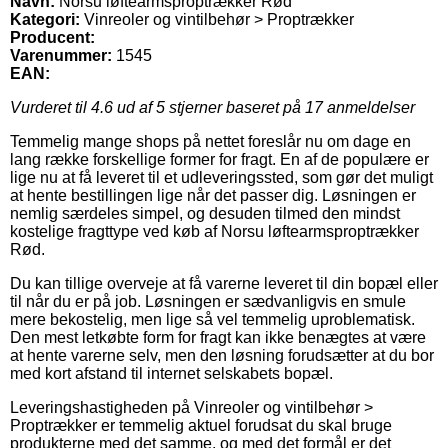
Navn:
Norsu løftearmsproptrækker Rød
Kategori:
Vinreoler og vintilbehør > Proptrækker
Producent:
Varenummer:
1545
EAN:
Vurderet til
4.6
ud af 5 stjerner baseret på
17
anmeldelser
Temmelig mange shops på nettet foreslår nu om dage en
lang række forskellige former for fragt. En af de populære er
lige nu at få leveret til et udleveringssted, som gør det muligt
at hente bestillingen lige når det passer dig. Løsningen er
nemlig særdeles simpel, og desuden tilmed den mindst
kostelige fragttype ved køb af Norsu løftearmsproptrækker
Rød.
Du kan tillige overveje at få varerne leveret til din bopæl eller
til når du er på job. Løsningen er sædvanligvis en smule
mere bekostelig, men lige så vel temmelig uproblematisk.
Den mest letkøbte form for fragt kan ikke benægtes at være
at hente varerne selv, men den løsning forudsætter at du bor
med kort afstand til internet selskabets bopæl.
Leveringshastigheden på Vinreoler og vintilbehør >
Proptrækker er temmelig aktuel forudsat du skal bruge
produkterne med det samme, og med det formål er det