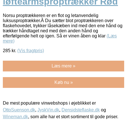
løftearmsproptrækker Rød
Norsu proptrækkeren er en flot og letanvendelig
luksusproptrækker.Â Du sætter blot proptrækkeren over
flaskehovedet, trykker låsekæben ind med den ene hånd og
trækker håndtaget ned med den anden hånd og
efterfølgende helt op igen. Så er vinen åben og klar
(Læs
mere)
285
kr.
(Vis fragtpris)
Læs mere »
Køb nu »
De mest populære vinwebshops i øjeblikket er
OttoSuenson.dk
,
JyskVin.dk
,
Densidsteflaske.dk
og
Wineman.dk
, som alle har et stort sortiment til gode priser.