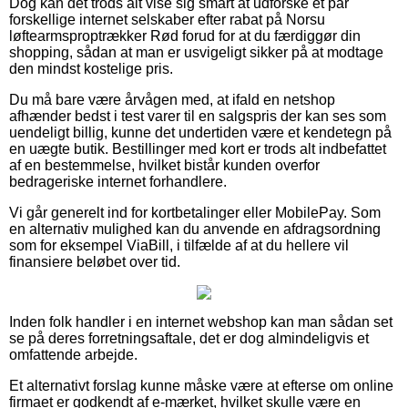
Dog kan det trods alt vise sig smart at udforske et par
forskellige internet selskaber efter rabat på Norsu
løftearmsproptrækker Rød forud for at du færdiggør din
shopping, sådan at man er usvigeligt sikker på at modtage
den mindst kostelige pris.
Du må bare være årvågen med, at ifald en netshop
afhænder bedst i test varer til en salgspris der kan ses som
uendeligt billig, kunne det undertiden være et kendetegn på
en uægte butik. Bestillinger med kort er trods alt indbefattet
af en bestemmelse, hvilket bistår kunden overfor
bedrageriske internet forhandlere.
Vi går generelt ind for kortbetalinger eller MobilePay. Som
en alternativ mulighed kan du anvende en afdragsordning
som for eksempel ViaBill, i tilfælde af at du hellere vil
finansiere beløbet over tid.
Inden folk handler i en internet webshop kan man sådan set
se på deres forretningsaftale, det er dog almindeligvis et
omfattende arbejde.
Et alternativt forslag kunne måske være at efterse om online
firmaet er godkendt af e-mærket, hvilket skulle være en