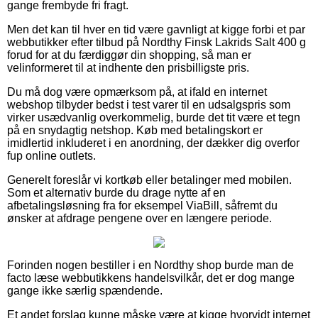
gange frembyde fri fragt.
Men det kan til hver en tid være gavnligt at kigge forbi et par
webbutikker efter tilbud på Nordthy Finsk Lakrids Salt 400 g
forud for at du færdiggør din shopping, så man er
velinformeret til at indhente den prisbilligste pris.
Du må dog være opmærksom på, at ifald en internet
webshop tilbyder bedst i test varer til en udsalgspris som
virker usædvanlig overkommelig, burde det tit være et tegn
på en snydagtig netshop. Køb med betalingskort er
imidlertid inkluderet i en anordning, der dækker dig overfor
fup online outlets.
Generelt foreslår vi kortkøb eller betalinger med mobilen.
Som et alternativ burde du drage nytte af en
afbetalingsløsning fra for eksempel ViaBill, såfremt du
ønsker at afdrage pengene over en længere periode.
Forinden nogen bestiller i en Nordthy shop burde man de
facto læse webbutikkens handelsvilkår, det er dog mange
gange ikke særlig spændende.
Et andet forslag kunne måske være at kigge hvorvidt internet