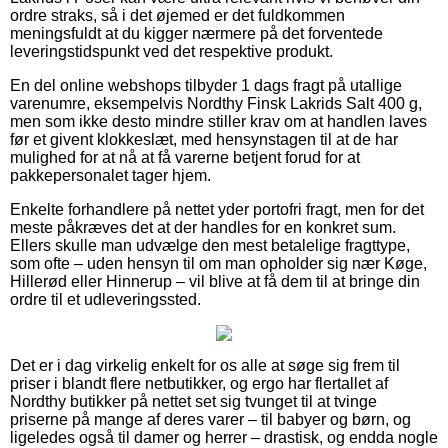
ordre straks, så i det øjemed er det fuldkommen
meningsfuldt at du kigger nærmere på det forventede
leveringstidspunkt ved det respektive produkt.
En del online webshops tilbyder 1 dags fragt på utallige
varenumre, eksempelvis Nordthy Finsk Lakrids Salt 400 g,
men som ikke desto mindre stiller krav om at handlen laves
før et givent klokkeslæt, med hensynstagen til at de har
mulighed for at nå at få varerne betjent forud for at
pakkepersonalet tager hjem.
Enkelte forhandlere på nettet yder portofri fragt, men for det
meste påkræves det at der handles for en konkret sum.
Ellers skulle man udvælge den mest betalelige fragttype,
som ofte – uden hensyn til om man opholder sig nær Køge,
Hillerød eller Hinnerup – vil blive at få dem til at bringe din
ordre til et udleveringssted.
Det er i dag virkelig enkelt for os alle at søge sig frem til
priser i blandt flere netbutikker, og ergo har flertallet af
Nordthy butikker på nettet set sig tvunget til at tvinge
priserne på mange af deres varer – til babyer og børn, og
ligeledes også til damer og herrer – drastisk, og endda nogle