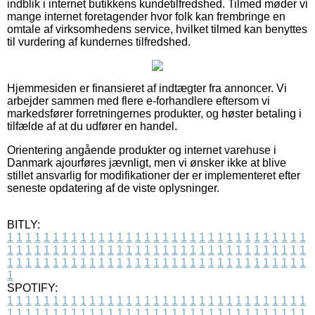
indblik i internet butikkens kundetilfredshed. Tilmed møder vi
mange internet foretagender hvor folk kan frembringe en
omtale af virksomhedens service, hvilket tilmed kan benyttes
til vurdering af kundernes tilfredshed.
Hjemmesiden er finansieret af indtægter fra annoncer. Vi
arbejder sammen med flere e-forhandlere eftersom vi
markedsfører forretningernes produkter, og høster betaling i
tilfælde af at du udfører en handel.
Orientering angående produkter og internet varehuse i
Danmark ajourføres jævnligt, men vi ønsker ikke at blive
stillet ansvarlig for modifikationer der er implementeret efter
seneste opdatering af de viste oplysninger.
BITLY:
1
1
1
1
1
1
1
1
1
1
1
1
1
1
1
1
1
1
1
1
1
1
1
1
1
1
1
1
1
1
1
1
1
1
1
1
1
1
1
1
1
1
1
1
1
1
1
1
1
1
1
1
1
1
1
1
1
1
1
1
1
1
1
1
1
1
1
1
1
1
1
1
1
1
1
1
1
1
1
1
1
1
1
1
1
1
1
1
1
1
1
1
1
1
1
1
1
1
1
1
SPOTIFY:
1
1
1
1
1
1
1
1
1
1
1
1
1
1
1
1
1
1
1
1
1
1
1
1
1
1
1
1
1
1
1
1
1
1
1
1
1
1
1
1
1
1
1
1
1
1
1
1
1
1
1
1
1
1
1
1
1
1
1
1
1
1
1
1
1
1