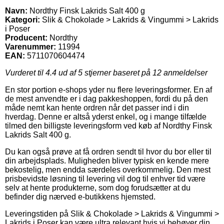
Navn:
Nordthy Finsk Lakrids Salt 400 g
Kategori:
Slik & Chokolade > Lakrids & Vingummi > Lakrids
i Poser
Producent:
Nordthy
Varenummer:
11994
EAN:
5711070604474
Vurderet til
4.4
ud af 5 stjerner baseret på
12
anmeldelser
En stor portion e-shops yder nu flere leveringsformer. En af
de mest anvendte er i dag pakkeshoppen, fordi du på den
måde nemt kan hente ordren når det passer ind i din
hverdag. Denne er altså yderst enkel, og i mange tilfælde
tilmed den billigste leveringsform ved køb af Nordthy Finsk
Lakrids Salt 400 g.
Du kan også prøve at få ordren sendt til hvor du bor eller til
din arbejdsplads. Muligheden bliver typisk en kende mere
bekostelig, men endda særdeles overkommelig. Den mest
prisbevidste løsning til levering vil dog til enhver tid være
selv at hente produkterne, som dog forudsætter at du
befinder dig nærved e-butikkens hjemsted.
Leveringstiden på Slik & Chokolade > Lakrids & Vingummi >
Lakrids i Poser kan være ultra relevant hvis vi behøver din