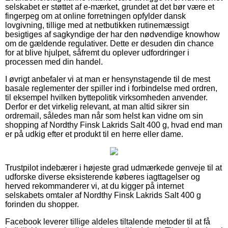
selskabet er støttet af e-mærket, grundet at det bør være et
fingerpeg om at online forretningen opfylder dansk
lovgivning, tillige med at netbutikken rutinemæssigt
besigtiges af sagkyndige der har den nødvendige knowhow
om de gældende regulativer. Dette er desuden din chance
for at blive hjulpet, såfremt du oplever udfordringer i
processen med din handel.
I øvrigt anbefaler vi at man er hensynstagende til de mest
basale reglementer der spiller ind i forbindelse med ordren,
til eksempel hvilken byttepolitik virksomheden anvender.
Derfor er det virkelig relevant, at man altid sikrer sin
ordremail, således man når som helst kan vidne om sin
shopping af Nordthy Finsk Lakrids Salt 400 g, hvad end man
er på udkig efter et produkt til en herre eller dame.
Trustpilot indebærer i højeste grad udmærkede genveje til at
udforske diverse eksisterende køberes iagttagelser og
herved rekommanderer vi, at du kigger på internet
selskabets omtaler af Nordthy Finsk Lakrids Salt 400 g
forinden du shopper.
Facebook leverer tillige aldeles tiltalende metoder til at få