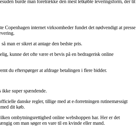
Desuden burde man foretrække den mest letkøbte leveringsform, der tit
Broste Copenhagen internet virksomheder fundet det nødvendigt at presse
evering.
så man er sikret at antage den bedste pris.
elig, kunne det ofte være et bevis på en bedragerisk online
mt du efterspørger at afdrage betalingen i flere bidder.
is ikke super spændende.
ficielle danske regler, tillige med at e-forretningen rutinemæssigt
 med dit køb.
hvilken ombytningsrettighed online webshoppen har. Her er det
hængig om man søger en vare til en kvinde eller mand.