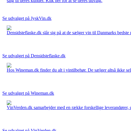
salg til deres kunder. Klik her for at se deres udvalg.
Se udvalget på JyskVin.dk
Densidsteflaske.dk slår sig på at de sælger vin til Danmarks bedste 
Se udvalget på Densidsteflaske.dk
Hos Wineman.dk finder du alt i vintilbehør. De sælger altså ikke selv
Se udvalget på Wineman.dk
VinVerden.dk samarbejder med en række forskellige leverandører, der
Se udvalget på VinVerden.dk