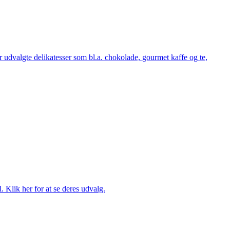
udvalgte delikatesser som bl.a. chokolade, gourmet kaffe og te,
. Klik her for at se deres udvalg.