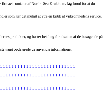
ine firmaets omtaler af Nordic Sea Krukke m. låg forud for at du
ler som gør det muligt at ytre en kritik af virksomhedens service,
ernes produkter, og høster betaling forudsat en af de besøgende på
idste gang opdaterede de anvendte informationer.
1
1
1
1
1
1
1
1
1
1
1
1
1
1
1
1
1
1
1
1
1
1
1
1
1
1
1
1
1
1
1
1
1
1
1
1
1
1
1
1
1
1
1
1
1
1
1
1
1
1
1
1
1
1
1
1
1
1
1
1
1
1
1
1
1
1
1
1
1
1
1
1
1
1
1
1
1
1