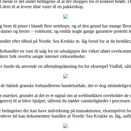
 meste er det under betingelse af at der shoppes for et konkret beløb. 
 dem til at levere dine varer til en pakkeshop.
 sig frem til priser i blandt flere netshops, og af den grund har mange 
il damer og herrer – voldsomt, og endda nogle gange garantere portofri l
dler efter tilbud på Nordic Sea Krukke m. låg forud for at du bestiller, 
orhandler en vare til salg for en udsalgspris der virker uhørt overkomm
krer folk overfor uægte internet virksomheder.
v burde du anvende en afbetalingsløsning fra for eksempel ViaBill, såfre
 faktisk granske forhandlerens handelsaftale, det er dog almindeligv
e-mærket, grundet at det er et signal om at webbutikken overholder de of
envej til at blive hjulpet, såfremt du møder vanskeligheder i processen
le betingelser der kan have indvirkning på transaktionen, eksempelvis 
il enhver tid kan dokumentere handlen af Nordic Sea Krukke m. låg, uaf