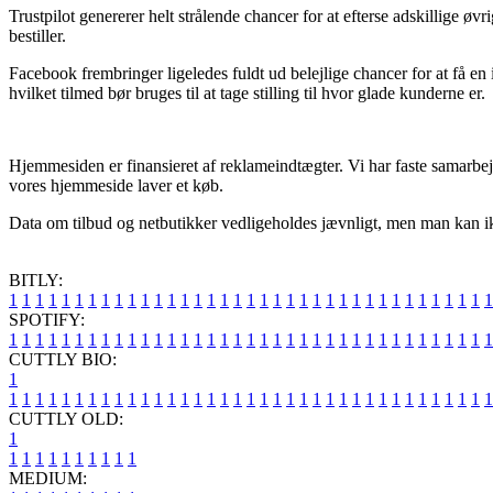
Trustpilot genererer helt strålende chancer for at efterse adskillige ø
bestiller.
Facebook frembringer ligeledes fuldt ud belejlige chancer for at få e
hvilket tilmed bør bruges til at tage stilling til hvor glade kunderne er.
Hjemmesiden er finansieret af reklameindtægter. Vi har faste samarbe
vores hjemmeside laver et køb.
Data om tilbud og netbutikker vedligeholdes jævnligt, men man kan ikke
BITLY:
1
1
1
1
1
1
1
1
1
1
1
1
1
1
1
1
1
1
1
1
1
1
1
1
1
1
1
1
1
1
1
1
1
1
1
1
1
SPOTIFY:
1
1
1
1
1
1
1
1
1
1
1
1
1
1
1
1
1
1
1
1
1
1
1
1
1
1
1
1
1
1
1
1
1
1
1
1
1
CUTTLY BIO:
1
1
1
1
1
1
1
1
1
1
1
1
1
1
1
1
1
1
1
1
1
1
1
1
1
1
1
1
1
1
1
1
1
1
1
1
1
1
CUTTLY OLD:
1
1
1
1
1
1
1
1
1
1
1
MEDIUM: