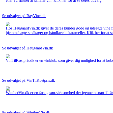
eller 12 flasker af samme vin. Klik her for at se deres udvalg.
Se udvalget på BayVine.dk
Hos HaugaardVin.dk giver de deres kunder gode og udsøgte vine fra 
hjemmebagte småkager og håndlavede karameller. Klik her for at se
Se udvalget på HaugaardVin.dk
VinTilKostpris.dk er en vinklub, som giver dig mulighed for at købe 
Se udvalget på VinTilKostpris.dk
WintherVin.dk er en far og søn-virksomhed der igennem snart 11 år har 
Se udvalget på WintherVin.dk