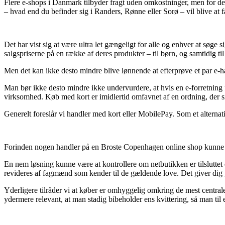
Flere e-shops i Danmark tilbyder fragt uden omkostninger, men for det
– hvad end du befinder sig i Randers, Rønne eller Sorø – vil blive at få
Det har vist sig at være ultra let gængeligt for alle og enhver at søge
salgspriserne på en række af deres produkter – til børn, og samtidig t
Men det kan ikke desto mindre blive lønnende at efterprøve et par e-han
Man bør ikke desto mindre ikke undervurdere, at hvis en e-forretning f
virksomhed. Køb med kort er imidlertid omfavnet af en ordning, der si
Generelt foreslår vi handler med kort eller MobilePay. Som et alternati
Forinden nogen handler på en Broste Copenhagen online shop kunne de
En nem løsning kunne være at kontrollere om netbutikken er tilsluttet 
revideres af fagmænd som kender til de gældende love. Det giver dig g
Yderligere tilråder vi at køber er omhyggelig omkring de mest centra
ydermere relevant, at man stadig bibeholder ens kvittering, så man t