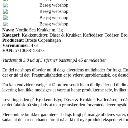
Besøg webshop
Besøg webshop
Besøg webshop
Besøg webshop
Navn:
Nordic Sea Krukke m. låg
Kategori:
Køkkenudstyr, Dåser & Krukker, Kaffedåser, Tedåser, Br
Producent:
Broste Copenhagen
Varenummer:
473
EAN:
5710688153473
Vurderet til
3.8
ud af 5 stjerner baseret på
45
anmeldelser
En del netshops tilbyder nu til dags alverdens muligheder for fragt. E
der er tid til det. Fragtmuligheden er jo yderst uproblematisk, og des
Du kan endvidere vælge at få ordren sendt hjem til dig eller ud til d
levering kan ikke modsiges at være at hente produkterne selv, hvilket 
Leveringstiden på Køkkenudstyr, Dåser & Krukker, Kaffedåser, Tedåser
er det faktisk på sin plads at man gransker den forventede leveringstid
Flere online butikker garanterer 1 dags fragt på mange af deres varer,
sådan at de har en chance for at nå at få dit nye produkt ekspederet