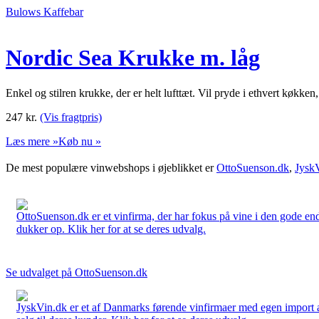
Bulows Kaffebar
Nordic Sea Krukke m. låg
Enkel og stilren krukke, der er helt lufttæt. Vil pryde i ethvert køkke
247
kr.
(Vis fragtpris)
Læs mere »
Køb nu »
De mest populære vinwebshops i øjeblikket er
OttoSuenson.dk
,
Jysk
OttoSuenson.dk er et vinfirma, der har fokus på vine i den gode ende
dukker op. Klik her for at se deres udvalg.
Se udvalget på OttoSuenson.dk
JyskVin.dk er et af Danmarks førende vinfirmaer med egen import af 