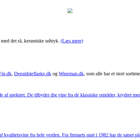
n, med det rå, keramiske udtryk.
(Læs mere)
Vin.dk
,
Densidsteflaske.dk
og
Wineman.dk
, som alle har et stort sortime
 af spektret. De tilbyder dig vine fra de klassiske områder, krydret med
kvalitetsvine fra hele verden. Fra firmaets start i 1982 har de satset p