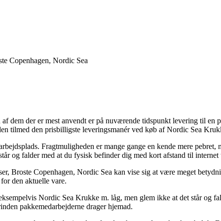
oste Copenhagen, Nordic Sea
n af dem der er mest anvendt er på nuværende tidspunkt levering til en 
uden tilmed den prisbilligste leveringsmanér ved køb af Nordic Sea Kruk
in arbejdsplads. Fragtmuligheden er mange gange en kende mere pebret, 
står og falder med at du fysisk befinder dig med kort afstand til intern
, Broste Copenhagen, Nordic Sea kan vise sig at være meget betydnings
 for den aktuelle vare.
 eksempelvis Nordic Sea Krukke m. låg, men glem ikke at det står og fald
 forinden pakkemedarbejderne drager hjemad.