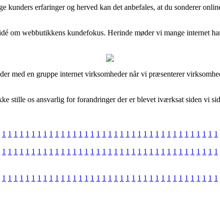
vrige kunders erfaringer og herved kan det anbefales, at du sonderer onl
n idé om webbutikkens kundefokus. Herinde møder vi mange internet hand
jder med en gruppe internet virksomheder når vi præsenterer virksomhed
 stille os ansvarlig for forandringer der er blevet iværksat siden vi s
1
1
1
1
1
1
1
1
1
1
1
1
1
1
1
1
1
1
1
1
1
1
1
1
1
1
1
1
1
1
1
1
1
1
1
1
1
1
1
1
1
1
1
1
1
1
1
1
1
1
1
1
1
1
1
1
1
1
1
1
1
1
1
1
1
1
1
1
1
1
1
1
1
1
1
1
1
1
1
1
1
1
1
1
1
1
1
1
1
1
1
1
1
1
1
1
1
1
1
1
1
1
1
1
1
1
1
1
1
1
1