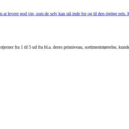
t levere god vin, som de selv kan stå inde for og til den rigtige pris. K
er fra 1 til 5 ud fra bl.a. deres prisniveau, sortimentstørrelse, kunde