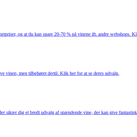
netpriser, og at du kan spare 20-70 % på vinene ift. andre webshops. Kli
e vinen, men tilbehøret dertil. Klik her for at se deres udvalg.
 sikrer dig et bredt udvalg af spændende vine, der kan give fantastiske