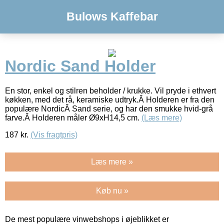
Bulows Kaffebar
Nordic Sand Holder
En stor, enkel og stilren beholder / krukke. Vil pryde i ethvert
køkken, med det rå, keramiske udtryk.Â Holderen er fra den
populære NordicÂ Sand serie, og har den smukke hvid-grå
farve.Â Holderen måler Ø9xH14,5 cm.
(Læs mere)
187
kr.
(Vis fragtpris)
Læs mere »
Køb nu »
De mest populære vinwebshops i øjeblikket er