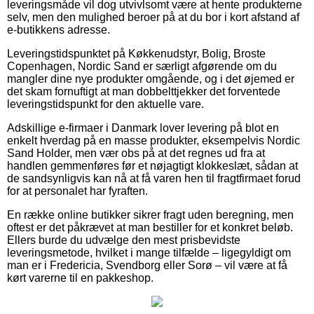
leveringsmåde vil dog utvivlsomt være at hente produkterne
selv, men den mulighed beroer på at du bor i kort afstand af
e-butikkens adresse.
Leveringstidspunktet på Køkkenudstyr, Bolig, Broste
Copenhagen, Nordic Sand er særligt afgørende om du
mangler dine nye produkter omgående, og i det øjemed er
det skam fornuftigt at man dobbelttjekker det forventede
leveringstidspunkt for den aktuelle vare.
Adskillige e-firmaer i Danmark lover levering på blot en
enkelt hverdag på en masse produkter, eksempelvis Nordic
Sand Holder, men vær obs på at det regnes ud fra at
handlen gemmenføres før et nøjagtigt klokkeslæt, sådan at
de sandsynligvis kan nå at få varen hen til fragtfirmaet forud
for at personalet har fyraften.
En række online butikker sikrer fragt uden beregning, men
oftest er det påkrævet at man bestiller for et konkret beløb.
Ellers burde du udvælge den mest prisbevidste
leveringsmetode, hvilket i mange tilfælde – ligegyldigt om
man er i Fredericia, Svendborg eller Sorø – vil være at få
kørt varerne til en pakkeshop.