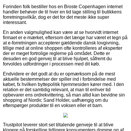
Forinden folk bestiller hos en Broste Copenhagen internet
handler behøver de til hver en tid tage stilling til butikkens
forretningsvilkår, dog er det for det meste ikke super
interessant.
En anden valgmulighed kan være at se hvorvidt internet
firmaet er e-mærket, eftersom det længe har været et tegn på
at e-forretningen accepterer gældende dansk lovgivning,
tillige med at online shoppen ofte kontrolleres af eksperter
der er meget fortrolige reglerne på området. Dette er
desuden en god genvej til at blive hjulpet, såfremt du
forvoldes udfordringer i processen med dit køb.
Endvidere er det godt at du er opmærksom på de mest
aktuelle bestemmelser der spiller ind i forbindelse med
købet, fx hvilken byttepolitik hjemmesiden kører med. I den
relation er det samtidig relevant, at man til enhver tid
opbevarer ens ordrekvittering, så man altid kan bevidne sin
shopping af Nordic Sand Holder, uafhængig om du
efterspørger produkter til en voksen eller et barn.
Trustpilot leverer stort set tiltalende genveje til at blive
klogere på forskellige tidligere konsumenters domme og af