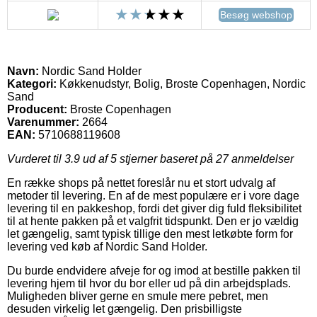
Besøg webshop
Navn:
Nordic Sand Holder
Kategori:
Køkkenudstyr, Bolig, Broste Copenhagen, Nordic
Sand
Producent:
Broste Copenhagen
Varenummer:
2664
EAN:
5710688119608
Vurderet til
3.9
ud af 5 stjerner baseret på
27
anmeldelser
En række shops på nettet foreslår nu et stort udvalg af
metoder til levering. En af de mest populære er i vore dage
levering til en pakkeshop, fordi det giver dig fuld fleksibilitet
til at hente pakken på et valgfrit tidspunkt. Den er jo vældig
let gængelig, samt typisk tillige den mest letkøbte form for
levering ved køb af Nordic Sand Holder.
Du burde endvidere afveje for og imod at bestille pakken til
levering hjem til hvor du bor eller ud på din arbejdsplads.
Muligheden bliver gerne en smule mere pebret, men
desuden virkelig let gængelig. Den prisbilligste