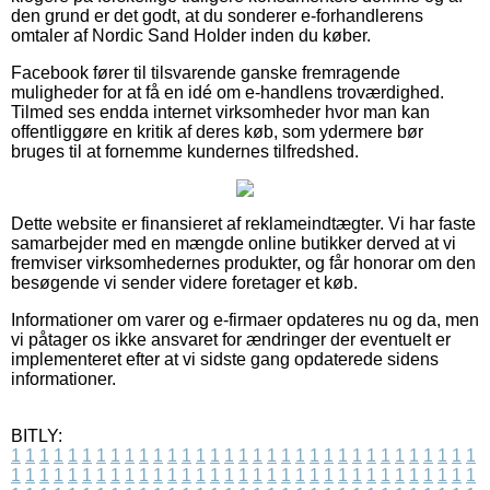
den grund er det godt, at du sonderer e-forhandlerens
omtaler af Nordic Sand Holder inden du køber.
Facebook fører til tilsvarende ganske fremragende
muligheder for at få en idé om e-handlens troværdighed.
Tilmed ses endda internet virksomheder hvor man kan
offentliggøre en kritik af deres køb, som ydermere bør
bruges til at fornemme kundernes tilfredshed.
Dette website er finansieret af reklameindtægter. Vi har faste
samarbejder med en mængde online butikker derved at vi
fremviser virksomhedernes produkter, og får honorar om den
besøgende vi sender videre foretager et køb.
Informationer om varer og e-firmaer opdateres nu og da, men
vi påtager os ikke ansvaret for ændringer der eventuelt er
implementeret efter at vi sidste gang opdaterede sidens
informationer.
BITLY:
1
1
1
1
1
1
1
1
1
1
1
1
1
1
1
1
1
1
1
1
1
1
1
1
1
1
1
1
1
1
1
1
1
1
1
1
1
1
1
1
1
1
1
1
1
1
1
1
1
1
1
1
1
1
1
1
1
1
1
1
1
1
1
1
1
1