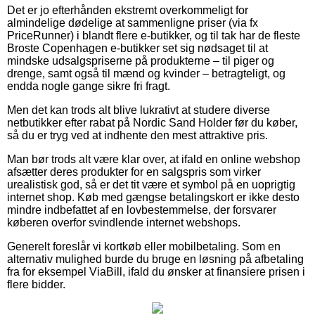
Det er jo efterhånden ekstremt overkommeligt for
almindelige dødelige at sammenligne priser (via fx
PriceRunner) i blandt flere e-butikker, og til tak har de fleste
Broste Copenhagen e-butikker set sig nødsaget til at
mindske udsalgspriserne på produkterne – til piger og
drenge, samt også til mænd og kvinder – betragteligt, og
endda nogle gange sikre fri fragt.
Men det kan trods alt blive lukrativt at studere diverse
netbutikker efter rabat på Nordic Sand Holder før du køber,
så du er tryg ved at indhente den mest attraktive pris.
Man bør trods alt være klar over, at ifald en online webshop
afsætter deres produkter for en salgspris som virker
urealistisk god, så er det tit være et symbol på en uoprigtig
internet shop. Køb med gængse betalingskort er ikke desto
mindre indbefattet af en lovbestemmelse, der forsvarer
køberen overfor svindlende internet webshops.
Generelt foreslår vi kortkøb eller mobilbetaling. Som en
alternativ mulighed burde du bruge en løsning på afbetaling
fra for eksempel ViaBill, ifald du ønsker at finansiere prisen i
flere bidder.